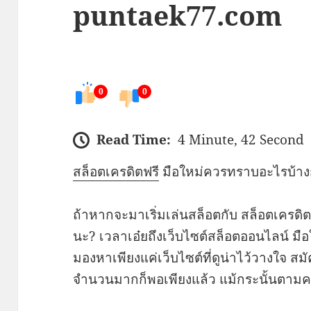
puntaek77.com
0
0
Read Time:
4 Minute, 42 Second
สล็อตเครดิตฟรี
มือใหม่ควรทราบอะไรบ้างก่อ
ถ้าหากจะมาเริ่มเล่นสล็อตกับ สล็อตเครดิ
นะ? เวลาเอ๋ยถึงเว็บไซต์สล็อตออนไลน์ มือ
มองหาเพียงแค่เว็บไซต์ที่ดูน่าไว้วางใจ สมั
จำนวนมากก็พอเพียงแล้ว แม้กระนั้นตามค