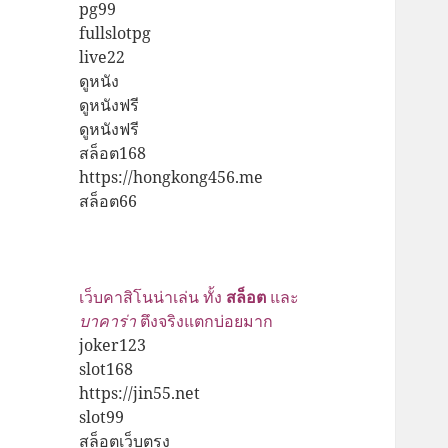
pg99
fullslotpg
live22
ดูหนัง
ดูหนังฟรี
ดูหนังฟรี
สล็อต168
https://hongkong456.me
สล็อต66
เว็บคาสิโนน่าเล่น ทั้ง
สล็อต
และ
บาคาร่า
ตึงจริงแตกบ่อยมาก
joker123
slot168
https://jin55.net
slot99
สล็อตเว็บตรง