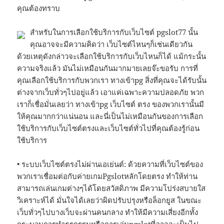
คุณต้องทราบ
สำหรับในการเลือกใช้บริการกับเว็บไซต์ pgslot77 นั้น
คุณอาจจะมีความคิดว่า เว็บไซต์ไหนๆก็เช่นเดียวกัน
ด้วยเหตุดังกล่าวจะเลือกใช้บริการกับเว็บไหนก็ได้ แม้กระนั้น
ความจริงแล้ว มันไม่เหมือนกันมากมายเลยจ๊ะขอรับ การที่
คุณเลือกใช้บริการกับพวกเรา ทางเข้าpg สิ่งที่คุณจะได้รับนั้น
ต่างจากเว็บทั่วๆไปอยู่แล้ว เอาแค่เฉพาะความปลอดภัย พวก
เราก็เชื่อมั่นเลยว่า ทางเข้าpg เว็บไซต์ ตรง ของพวกเรานั้นมี
ให้คุณมากกว่าแน่นอน และนี่เป็นไม่เหมือนกันของการเลือก
ใช้บริการกับเว็บไซต์ตรงและเว็บไซต์ทั่วไปที่คุณต้องรู้ก่อน
ใช้บริการ
• ระบบเว็บไซต์ตรงไม่ผ่านเอเย่นต์: ด้วยความที่เว็บไซต์ของ
พวกเราเชื่อมต่อกับค่ายเกมPgslotหลักโดยตรง ทำให้ท่าน
สามารถเล่นเกมต่างๆได้โดยสวัสดิภาพ มีความโปร่งสบายใส
วิเคราะห์ได้ มั่นใจได้เลยว่าผิดปรับปรุงหรือล็อกยูส ในขณะ
เว็บทั่วๆไปบางเว็บจะผ่านคนกลาง ทำให้มีความเสี่ยงอีกทั้ง