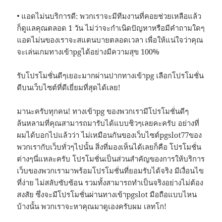
• แอดไม่นบริการดี: พวกเราจะมีทีมงานที่คอยช่วยเหลือแล้ว
ก็ดูแลคุณตลอด 1 วัน ไม่ว่าจะกำเนิดปัญหาหรือมีคำถามใดๆ
แอดไม่นของเราจะสแตนบายตลอดเวลา เพื่อให้แน่ใจว่าคุณ
จะเล่นเกมทางเข้าpgได้อย่างมีความสุข 100%
รับโปรโมชั่นดีๆเยอะมากผ่านปากทางเข้าpg เลือกโปรโมชั่น
ดีบนเว็บไซต์ที่ดีเยี่ยมที่สุดได้เลย!
มานะครับทุกคน! ทางเข้าpg ของพวกเรามีโปรโมชั่นดีๆ
ล้นหลามที่คุณสามารถมารับได้แบบชิวๆเลยคะครับ อย่างที่
ผมได้บอกไปแล้วว่า ไม่เหมือนกันของเว็บไซต์pgslot77ของ
พวกเรากับเว็บทั่วๆไปนั้น สิ่งที่มองเห็นได้เลยก็คือ โปรโมชั่น
ต่างๆนี่แหละครับ โปรโมชั่นเป็นส่วนสำคัญของการให้บริการ
เว็บของพวกเรามาพร้อมโปรโมชั่นที่ยอมรับได้จริง มีเงื่อนไข
ที่ง่าย ไม่สลับซับซ้อน รวมทั้งสามารถทำเป็นจริงอย่างไม่ต้อง
สงสัย ซึ่งจะมีโปรโมชั่นผ่านทางเข้าpgslot มือถือแบบไหน
บ้างนั้น พวกเราจะหาคุณมาดูเองครับผม เลทโก!