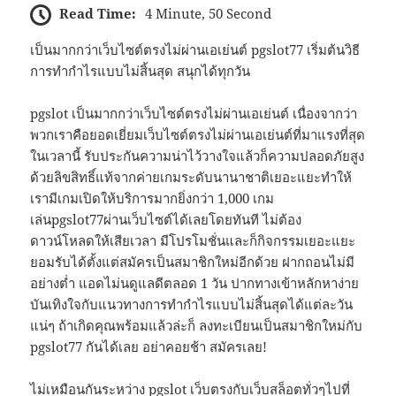
Read Time:
4 Minute, 50 Second
เป็นมากกว่าเว็บไซต์ตรงไม่ผ่านเอเย่นต์ pgslot77 เริ่มต้นวิธี
การทำกำไรแบบไม่สิ้นสุด สนุกได้ทุกวัน
pgslot เป็นมากกว่าเว็บไซต์ตรงไม่ผ่านเอเย่นต์ เนื่องจากว่า
พวกเราคือยอดเยี่ยมเว็บไซต์ตรงไม่ผ่านเอเย่นต์ที่มาแรงที่สุด
ในเวลานี้ รับประกันความน่าไว้วางใจแล้วก็ความปลอดภัยสูง
ด้วยลิขสิทธิ์แท้จากค่ายเกมระดับนานาชาติเยอะแยะทำให้
เรามีเกมเปิดให้บริการมากยิ่งกว่า 1,000 เกม
เล่นpgslot77ผ่านเว็บไซต์ได้เลยโดยทันที ไม่ต้อง
ดาวน์โหลดให้เสียเวลา มีโปรโมชั่นและก็กิจกรรมเยอะแยะ
ยอมรับได้ตั้งแต่สมัครเป็นสมาชิกใหม่อีกด้วย ฝากถอนไม่มี
อย่างต่ำ แอดไม่นดูแลดีตลอด 1 วัน ปากทางเข้าหลักหาง่าย
บันเทิงใจกับแนวทางการทำกำไรแบบไม่สิ้นสุดได้แต่ละวัน
แน่ๆ ถ้าเกิดคุณพร้อมแล้วล่ะก็ ลงทะเบียนเป็นสมาชิกใหม่กับ
pgslot77 กันได้เลย อย่าคอยช้า สมัครเลย!
ไม่เหมือนกันระหว่าง pgslot เว็บตรงกับเว็บสล็อตทั่วๆไปที่