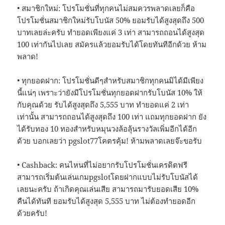
• สมาชิกใหม่: โปรโมชั่นที่ทุกคนไม่สมควรพลาดเลยก็คือ
โปรโมชั่นสมาชิกใหม่รับโบนัส 50% ยอมรับได้สูงสุดถึง 500
บาทเลยล่ะครับ ทำยอดเพียงแค่ 3 เท่า สามารถถอนได้สูงสุด
100 เท่ากันไปเลย สมัครแล้วยอมรับได้โดยทันทีอีกด้วย ห้าม
พลาด!
• ทุกยอดฝาก: โปรโมชั่นดีๆสำหรับสมาชิกทุกคนมิได้มีเพียง
นี้แน่ๆ เพราะว่ายังมีโปรโมชั่นทุกยอดฝากรับโบนัส 10% ให้
กับคุณด้วย รับได้สูงสุดถึง 5,555 บาท ทำยอดแค่ 2 เท่า
เท่านั้น สามารถถอนได้สูงสุดถึง 100 เท่า แถมทุกยอดฝาก ยัง
ได้รับทอง 10 ทองสำหรับหมุนวงล้อลุ้นรางวัลเพิ่มอีกได้อีก
ด้วย บอกเลยว่า pgslot77โคตรคุ้ม! ห้ามพลาดเลยจ๊ะขอรับ
• Cashback: คนไหนที่ไม่อยากรับโปรโมชั่นเครดิตฟรี
สามารถเริ่มต้นเล่นเกมpgslotโดยฝากแบบไม่รับโบนัสได้
เลยนะครับ ถ้าเกิดคุณเล่นเสีย สามารถมารับยอดเสีย 10%
คืนได้ทันที ยอมรับได้สูงสุด 5,555 บาท ไม่ต้องทำยอดอีก
ด้วยครับ!