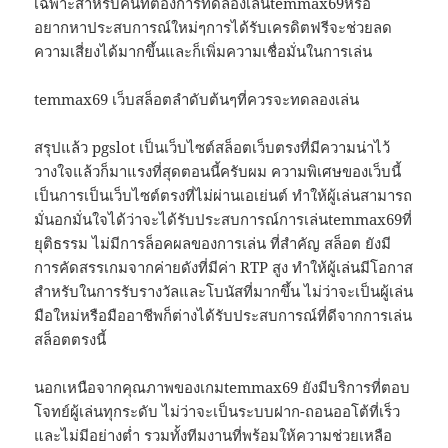
เฉพาะสำหรับคนที่ต้องการทดลองเล่นtemmax69หรือ
อยากหาประสบการณ์ใหม่ๆการได้รับเครดิตฟรีจะช่วยลด
ความเสี่ยงได้มากขึ้นและก็เพิ่มความเชื่อมั่นในการเล่น
temmax69 เว็บสล็อตลำดับต้นๆที่ควรจะทดลองเล่น
สรุปแล้ว pgslot เป็นเว็บไซต์สล็อตเว็บตรงที่มีความน่าไว้
วางใจแล้วก็มาแรงที่สุดตอนนี้ครับผม ความพิเศษของเว็บนี้
เป็นการเป็นเว็บไซต์ตรงที่ไม่ผ่านเอเย่นต์ ทำให้ผู้เล่นสามารถ
มั่นอกมั่นใจได้ว่าจะได้รับประสบการณ์การเล่นtemmax69ที่
ยุติธรรม ไม่มีการล็อคผลของการเล่น ที่สำคัญ สล็อต ยังมี
การคัดสรรเกมจากค่ายดังที่มีค่า RTP สูง ทำให้ผู้เล่นมีโอกาส
สำหรับในการรับรางวัลและโบนัสที่มากขึ้น ไม่ว่าจะเป็นผู้เล่น
มือใหม่หรือมืออาชีพก็ต่างได้รับประสบการณ์ที่ดีจากการเล่น
สล็อตตรงนี้
นอกเหนือจากคุณภาพของเกมtemmax69 ยังมีบริการที่ตอบ
โจทย์ผู้เล่นทุกระดับ ไม่ว่าจะเป็นระบบฝาก-ถอนออโต้ที่เร็ว
และไม่มีอย่างต่ำ รวมทั้งทีมงานที่พร้อมให้ความช่วยเหลือ