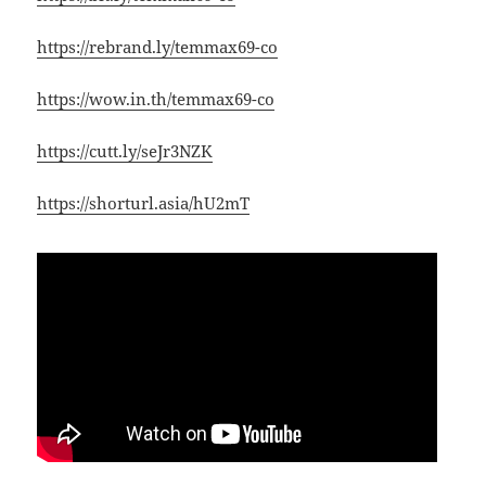
https://rebrand.ly/temmax69-co
https://wow.in.th/temmax69-co
https://cutt.ly/seJr3NZK
https://shorturl.asia/hU2mT