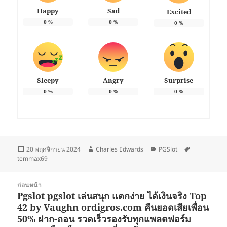
Happy
Sad
Excited
0
%
0
%
0
%
Sleepy
Angry
Surprise
0
%
0
%
0
%
เขียน
ผู้
หมวด
ป้าย
20 พฤศจิกายน 2024
Charles Edwards
PGSlot
เมื่อ
เขียน
หมู่
กำกับ
temmax69
แนะแนว
ก่อนหน้า
เรื่อง
Pgslot pgslot เล่นสนุก แตกง่าย ได้เงินจริง Top
เรื่อง
42 by Vaughn ordigros.com คืนยอดเสียเพื่อน
ก่อน
50% ฝาก-ถอน รวดเร็วรองรับทุกแพลตฟอร์ม
หน้า: