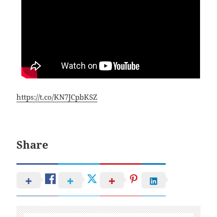
https://t.co/KN7JCpbKSZ
Share