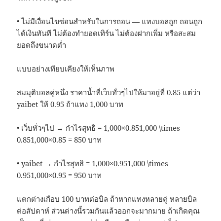
• ไม่มีเงื่อนไขซ่อนสำหรับในการถอน — แทงบอลถูก ถอนถูก
ได้เงินทันที ไม่ต้องทำยอดเทิร์น ไม่ต้องฝากเพิ่ม หรือสะสม
ยอดถึงขนาดต่ำ
แบบอย่างเทียบเคียงให้เห็นภาพ
สมมุติบอลคู่หนึ่ง ราคาน้ำที่เว็บทั่วๆไปให้มาอยู่ที่ 0.85 แต่ว่า
yaibet ให้ 0.95 ถ้าแทง 1,000 บาท
• เว็บทั่วๆไป → กำไรสุทธิ = 1,000×0.851,000 \times
0.851,000×0.85 = 850 บาท
• yaibet → กำไรสุทธิ = 1,000×0.951,000 \times
0.951,000×0.95 = 950 บาท
แตกต่างเกือบ 100 บาทต่อบิล ถ้าหากแทงหลายคู่ หลายบิล
ต่อสัปดาห์ ส่วนต่างนี้รวมกันแล้วออกจะมากมาย ถ้าเกิดคุณ