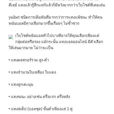
ดีเลย์ แทงแล้วรู้สึกแฟร์แล้วก็มีหวังมากกว่าเว็บไซต์ที่เคยเล่น
yaibet ชนิดการเดิมพันที่มากกว่าการแทงแพ้ชนะ ทำให้คน
พนันบอลมีทางเลือกมากขึ้นเรื่อยๆ ไม่ซ้ำซาก
เว็บไซต์พนันบอลทั่วไปบางทีอาจให้คุณเลือกเพียงแค่
กลุ่มต่อหรือรอง แม้กระนั้น แทงบอลออนไลน์ มีตัวเลือก
ให้เล่นมากมาย ไม่ว่าจะเป็น
• แทงผลสกอร์รวม สูง-ต่ำ
• แทงจำนวนใบเหลือง ใบแดง
• แทงลูกเตะมุม
• แทงขณะ อย่างเช่น ครึ่งแรก ครึ่งหลัง
• แทงสเต็ป (บอลชุด) ขั้นต่ำเพียงแค่ 2 คู่