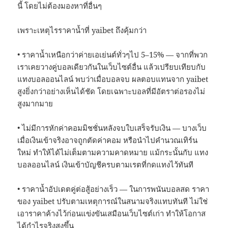
นี้ โดยไม่ต้องมองหาที่อื่นๆ
เพราะเหตุไรราคาน้ำที่ yaibet ถึงคุ้มกว่า
• ราคาน้ำเหนือกว่าค่ายเอเย่นต์ทั่วๆไป 5–15% — จากที่พวก
เราเคยวางคู่บอลเดียวกันในเว็บไซต์อื่น แล้วเปรียบเทียบกับ
แทงบอลออนไลน์ พบว่าเมื่อบอลจบ ผลตอบแทนจาก yaibet
สูงยิ่งกว่าอย่างเห็นได้ชัด โดยเฉพาะบอลที่มีอัตราต่อรองไม่
สูงมากมาย
• ไม่มีการหักค่าคอมมิชชั่นหลังจบใบเสร็จรับเงิน — บางเว็บ
เมื่อเงินเข้าจริงอาจถูกตัดค่าคอม หรือนำไปคำนวณเทิร์น
ใหม่ ทำให้ได้ไม่เต็มตามความคาดหมาย แม้กระนั้นกับ แทง
บอลออนไลน์ เงินเข้าบัญชีครบตามเรตที่กดแทงไว้ทันที
• ราคาน้ำอัปเดตคู่ต่อสู้อย่างเร็ว — ในการพนันบอลสด ราคา
ของ yaibet ปรับตามเหตุการณ์ในสนามจริงแทบทันที ไม่ใช่
เอาราคาค้างไว้ก่อนแข่งขันเสมือนเว็บไซต์เก่า ทำให้โอกาส
ได้กำไรจริงสูงขึ้น