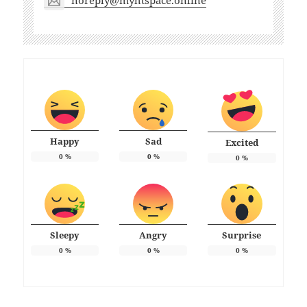
noreply@myhtspace.online
Happy
Sad
Excited
0
%
0
%
0
%
Sleepy
Angry
Surprise
0
%
0
%
0
%