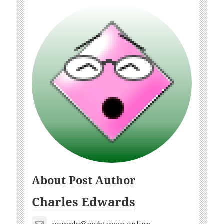
About Post Author
Charles Edwards