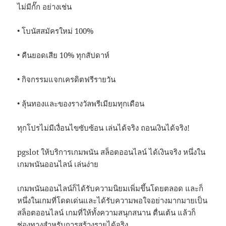
ไม่มีกั๊ก อย่างเช่น
• โบนัสสมัครใหม่ 100%
• คืนยอดเสีย 10% ทุกสัปดาห์
• กิจกรรมแจกเครดิตฟรีรายวัน
• ลุ้นทองและของรางวัลพรีเมียมทุกเดือน
ทุกโปรไม่มีเงื่อนไขซับซ้อน เล่นได้จริง ถอนเงินได้จริง!
pgslot ให้บริการเกมพนัน สล็อตออนไลน์ ได้เงินจริง หนึ่งใน
เกมพนันออนไลน์ เล่นง่าย
เกมพนันออนไลน์ก็ได้รับความนิยมเพิ่มขึ้นโดยตลอด และก็
หนึ่งในเกมที่โดดเด่นและได้รับความพอใจอย่างมากมายเป็น
สล็อตออนไลน์ เกมที่ให้ทั้งความสนุกสนาน ตื่นเต้น แล้วก็
ช่องทางสำหรับการสร้างรายได้จริง