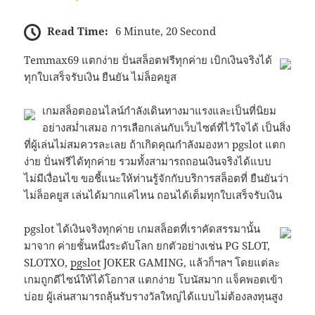
Read Time:
6 Minute, 20 Second
Temmax69 แตกง่าย ปั่นสล็อตฟรีทุกค่าย เบิกเงินจริงได้
ทุกใบเสร็จรับเงิน ยืนยัน ไม่ล็อคยูส
เกมสล็อตออนไลน์กำลังเดินทางมาแรงและเป็นที่นิยม
อย่างสม่ำเสมอ การเลือกเล่นกับเว็บไซต์ที่ไว้ใจได้ เป็นสิ่ง
ที่ผู้เล่นไม่สมควรละเลย ถ้าเกิดคุณกำลังมองหา pgslot แตก
ง่าย ปั่นฟรีได้ทุกค่าย รวมทั้งสามารถถอนเงินจริงได้แบบ
ไม่มีเงื่อนไข ขอชี้แนะให้ท่านรู้จักกับบริการสล็อตที่ ยืนยันว่า
ไม่ล็อคยูส เล่นได้มากแค่ไหน ถอนได้เต็มทุกใบเสร็จรับเงิน
pgslot ได้เงินจริงทุกค่าย เกมสล็อตที่เราคัดสรรมานั้น
มาจาก ค่ายชั้นหนึ่งระดับโลก ยกตัวอย่างเช่น PG SLOT,
SLOTXO,
pgslot
JOKER GAMING, แล้วก็ฯลฯ โดยแต่ละ
เกมถูกดีไซน์ให้ได้โอกาส แตกง่าย โบนัสมาก แจ็คพอตเข้า
บ่อย ผู้เล่นสามารถลุ้นรับรางวัลใหญ่ได้แบบไม่ต้องลงทุนสูง