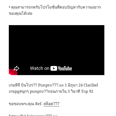
• คุณสามารถกดรับโปรโมชั่นที่ตอบปัญหากับความอยาก
ของคุณได้เลย
เกมพีจี ปันโปร77 Punpro777.us 1 มิถุนา 24 Claribel
เกมpgสนุกๆ punpro77ถอนภายใน 3 วินาที Top 92
ขอขอบพระคุณ Ref.
สล็อต777
https://bit.ly/punpro777-us