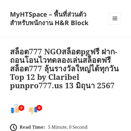
MyHTSpace – พื้นที่ส่วนตัว
สำหรับพนักงาน H&R Block
เมนู
และวิด
เจ็ต
สล็อต777 NGOสล็อตpgฟรี ฝาก-
ถอนโอนไวทดลองเล่นสล็อตฟรี
สล็อต777 ลุ้นรางวัลใหญ่ได้ทุกวัน
Top 12 by Claribel
punpro777.us 13 มิถุนา 2567
0
0
Read Time:
5 Minute, 0 Second