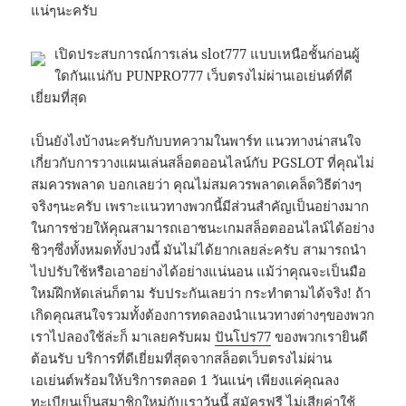
แน่ๆนะครับ
เปิดประสบการณ์การเล่น slot777 แบบเหนือชั้นก่อนผู้
ใดกันแน่กับ PUNPRO777 เว็บตรงไม่ผ่านเอเย่นต์ที่ดี
เยี่ยมที่สุด
เป็นยังไงบ้างนะครับกับบทความในพาร์ท แนวทางน่าสนใจ
เกี่ยวกับการวางแผนเล่นสล็อตออนไลน์กับ PGSLOT ที่คุณไม่
สมควรพลาด บอกเลยว่า คุณไม่สมควรพลาดเคล็ดวิธีต่างๆ
จริงๆนะครับ เพราะแนวทางพวกนี้มีส่วนสำคัญเป็นอย่างมาก
ในการช่วยให้คุณสามารถเอาชนะเกมสล็อตออนไลน์ได้อย่าง
ชิวๆซึ่งทั้งหมดทั้งปวงนี้ มันไม่ได้ยากเลยล่ะครับ สามารถนำ
ไปปรับใช้หรือเอาอย่างได้อย่างแน่นอน แม้ว่าคุณจะเป็นมือ
ใหม่ฝึกหัดเล่นก็ตาม รับประกันเลยว่า กระทำตามได้จริง! ถ้า
เกิดคุณสนใจรวมทั้งต้องการทดลองนำแนวทางต่างๆของพวก
เราไปลองใช้ล่ะก็ มาเลยครับผม
ปันโปร77
ของพวกเรายินดี
ต้อนรับ บริการที่ดีเยี่ยมที่สุดจากสล็อตเว็บตรงไม่ผ่าน
เอเย่นต์พร้อมให้บริการตลอด 1 วันแน่ๆ เพียงแค่คุณลง
ทะเบียนเป็นสมาชิกใหม่กับเราวันนี้ สมัครฟรี ไม่เสียค่าใช้