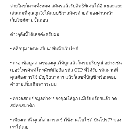
จ่ายใดๆก็ตามทั้งหมด สมัครแล้วรับสิทธิพิเศษได้อีกเยอะแยะ
เล่นเกมที่คุณถูกใจได้แบบชิวๆสมัครด้วยตัวเองผ่านหน้า
เว็บไซต์ตามขั้นตอน
ต่างๆดังนี้ได้เลยค่ะครับผม
• คลิกปุ่ม ‘ลงทะเบียน’ ที่หน้าเว็บไซต์
• กรอกข้อมูลต่างๆของคุณให้ถูกแล้วก็ครบบริบรูณ์ อย่างเช่น
เบอร์โทรศัพท์โทรศัพท์มือถือ รหัส OTP ที่ได้รับ รหัสผ่านที่
คุณต้องการใช้ บัญชีธนาคาร แล้วก็เลขที่บัญชี พร้อมตอบ
คำถามเพิ่มเติมจากระบบ
• ตรวจสอบข้อมูลต่างๆของคุณให้ถูก แม้เรียบร้อยแล้ว กด
สมัครสมาชิก
• เพียงเท่านี้ คุณก็สามารถเข้าใช้งานเว็บไซต์ ปันโปร77 ของ
เราได้เลย