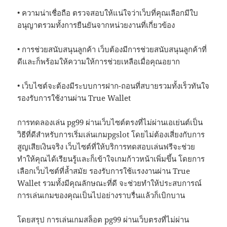
• ความน่าเชื่อถือ ตรวจสอบให้แน่ใจว่าเว็บที่คุณเลือกมีใบ
อนุญาตรวมทั้งการยืนยันจากหน่วยงานที่เกี่ยวข้อง
• การช่วยสนับสนุนลูกค้า เว็บต้องมีการช่วยสนับสนุนลูกค้าที่
ดีและก็พร้อมให้ความให้การช่วยเหลือเมื่อคุณอยาก
• เว็บไซต์จะต้องมีระบบการฝาก-ถอนที่สบายรวมทั้งเร็วทันใจ
รองรับการใช้งานผ่าน True Wallet
การทดลองเล่น pg99 ผ่านเว็บไซต์ตรงที่ไม่ผ่านเอเย่นต์เป็น
วิธีที่ดีสำหรับการเริ่มเล่นเกมpgslot โดยไม่ต้องเสี่ยงกับการ
สูญเสียเงินจริง เว็บไซต์ที่ให้บริการทดสอบเล่นฟรีจะช่วย
ทำให้คุณได้เรียนรู้และก็เข้าใจเกมก้าวหน้าเพิ่มขึ้น โดยการ
เลือกเว็บไซต์ที่ล้ำสมัย รองรับการใช้แรงงานผ่าน True
Wallet รวมทั้งมีคุณลักษณะที่ดี จะช่วยทำให้ประสบการณ์
การเล่นเกมของคุณเป็นไปอย่างราบรื่นแล้วก็เบิกบาน
โดยสรุป การเล่นเกมสล็อต pg99 ผ่านเว็บตรงที่ไม่ผ่าน