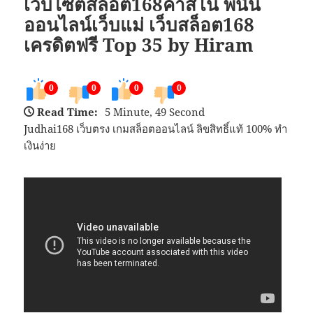
เว็บไซต์สล็อต168คาสิโน พนัน
ออนไลน์เว็บแม่ เว็บสล็อต168
เครดิตฟรี Top 35 by Hiram
0
0
0
0
Read Time:
5 Minute, 49 Second
Judhai168 เว็บตรง เกมสล็อตออนไลน์ ลิขสิทธิ์แท้ 100% ทำ
เงินง่าย