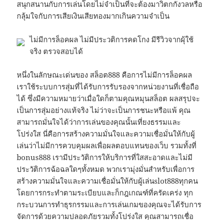
สนุกสนานกับการเล่นโดยไม่จำเป็นที่จะต้องมาวิตกกังวลหรือ
กลุ้มใจกับการเสียเงินเสียทองมากเกินความจำเป็น
ไม่มีการล็อคผล ไม่มีประวติการคดโกง มีรีวิวจากผุ้ใช้
จริง ตรวจสอบได้
หนึ่งในลักษณะเด่นของ สล็อต888 คือการไม่มีการล็อคผล
เราใช้ระบบการสุ่มที่ได้รับการรับรองจากหน่วยงานที่เชื่อถือ
ได้ ซึ่งมีความหมายว่าเมื่อใดก็ตามคุณหมุนสล็อต ผลสรุปจะ
เป็นการสุ่มอย่างแท้จริง ไม่ว่าจะเป็นการชนะหรือแพ้ คุณ
สามารถมั่นใจได้ว่าการเล่นของคุณนั้นเที่ยงธรรมและ
โปร่งใส นี่คือการสร้างความมั่นใจและความเชื่อมั่นให้กับผู้
เล่นว่าไม่มีการควบคุมผลเพื่อผลตอบแทนของเว็บ รวมทั้งที่
bonus888 เรามีประวัติการให้บริการที่ใสสะอาดและไม่มี
ประวัติการฉ้อฉลใดๆทั้งหมด พวกเรามุ่งมั่นสำหรับเพื่อการ
สร้างความมั่นใจและความเชื่อมั่นให้กับผู้เล่นslot888ทุกคน
โดยการกระทำตามระเบียบและก็กฎเกณฑ์ที่ครัดเคร่ง ทุก
กระบวนการทำธุรกรรมและการเล่นเกมของคุณจะได้รับการ
จัดการด้วยความปลอดภัยรวมทั้งโปร่งใส คุณสามารถเชื่อ