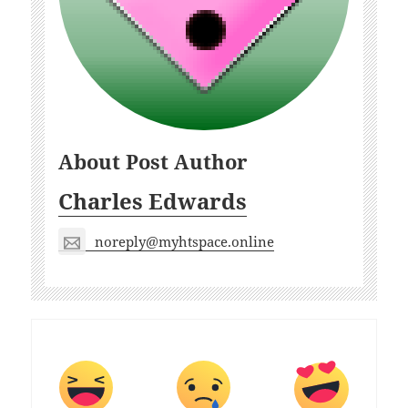
About Post Author
Charles Edwards
noreply@myhtspace.online