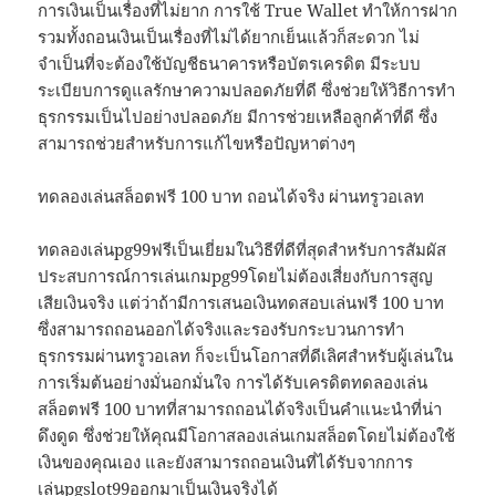
การเงินเป็นเรื่องที่ไม่ยาก การใช้ True Wallet ทำให้การฝาก
รวมทั้งถอนเงินเป็นเรื่องที่ไม่ได้ยากเย็นแล้วก็สะดวก ไม่
จำเป็นที่จะต้องใช้บัญชีธนาคารหรือบัตรเครดิต มีระบบ
ระเบียบการดูแลรักษาความปลอดภัยที่ดี ซึ่งช่วยให้วิธีการทำ
ธุรกรรมเป็นไปอย่างปลอดภัย มีการช่วยเหลือลูกค้าที่ดี ซึ่ง
สามารถช่วยสำหรับการแก้ไขหรือปัญหาต่างๆ
ทดลองเล่นสล็อตฟรี 100 บาท ถอนได้จริง ผ่านทรูวอเลท
ทดลองเล่นpg99ฟรีเป็นเยี่ยมในวิธีที่ดีที่สุดสำหรับการสัมผัส
ประสบการณ์การเล่นเกมpg99โดยไม่ต้องเสี่ยงกับการสูญ
เสียเงินจริง แต่ว่าถ้ามีการเสนอเงินทดสอบเล่นฟรี 100 บาท
ซึ่งสามารถถอนออกได้จริงและรองรับกระบวนการทำ
ธุรกรรมผ่านทรูวอเลท ก็จะเป็นโอกาสที่ดีเลิศสำหรับผู้เล่นใน
การเริ่มต้นอย่างมั่นอกมั่นใจ การได้รับเครดิตทดลองเล่น
สล็อตฟรี 100 บาทที่สามารถถอนได้จริงเป็นคำแนะนำที่น่า
ดึงดูด ซึ่งช่วยให้คุณมีโอกาสลองเล่นเกมสล็อตโดยไม่ต้องใช้
เงินของคุณเอง และยังสามารถถอนเงินที่ได้รับจากการ
เล่นpgslot99ออกมาเป็นเงินจริงได้