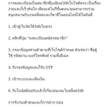
การลงทะเบียนเป็นสมาชิกที่judhai168เว็บไซต์ตรง เป็นเรื่อง
ง่ายและก็เร็วทันใจ เพียงแค่ไม่กี่ขั้นตอน คุณสามารถร่วม
สนุกสนานกับเกมสล็อตและก็คาสิโนออนไลน์ได้ในทันที
1. เข้าสู่เว็บจัดให้168เว็บตรง
2. คลิกที่ปุ่ม “ลงทะเบียนสมัครสมาชิก”
3. กรอกข้อมูลส่วนตัวตามที่เว็บไซต์กำหนด ดังเช่นว่า ชื่อผู้
ใช้ รหัสผ่าน เบอร์โทรศัพท์ รวมทั้งอีเมล
4. รับรองข้อมูลและก็รับ OTP
5. เข้าระบบและเพิ่มเงิน
6. รับโบนัสต้อนรับแล้วก็เริ่มเล่นเกมเว็บสล็อต168
การรับรองตัวตนและก็การฝาก-ถอน