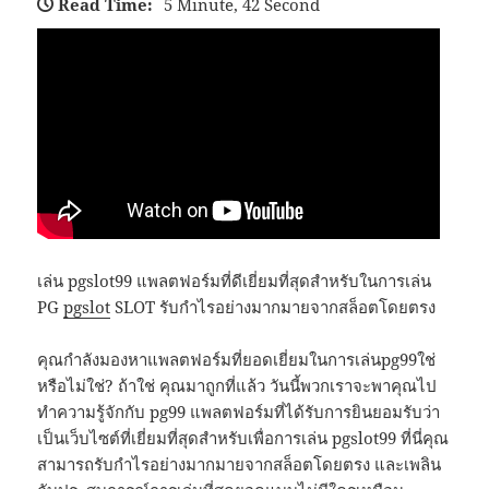
Read Time:
5 Minute, 42 Second
เล่น pgslot99 แพลตฟอร์มที่ดีเยี่ยมที่สุดสำหรับในการเล่น
PG
pgslot
SLOT รับกำไรอย่างมากมายจากสล็อตโดยตรง
คุณกำลังมองหาแพลตฟอร์มที่ยอดเยี่ยมในการเล่นpg99ใช่
หรือไม่ใช่? ถ้าใช่ คุณมาถูกที่แล้ว วันนี้พวกเราจะพาคุณไป
ทำความรู้จักกับ pg99 แพลตฟอร์มที่ได้รับการยินยอมรับว่า
เป็นเว็บไซต์ที่เยี่ยมที่สุดสำหรับเพื่อการเล่น pgslot99 ที่นี่คุณ
สามารถรับกำไรอย่างมากมายจากสล็อตโดยตรง และเพลิน