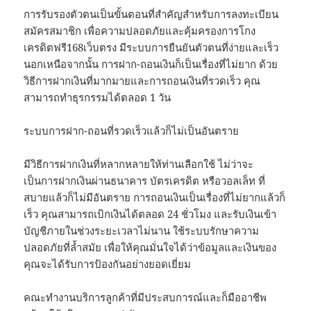
การรับรองตัวตนเป็นขั้นตอนที่สำคัญสำหรับการลงทะเบียน
สมัครสมาชิก เพื่อความปลอดภัยและคุ้มครองการโกง
เครดิตฟรี168เว็บตรง มีระบบการยืนยันตัวตนที่ง่ายและเร็ว
นอกเหนือจากนั้น การฝาก-ถอนเงินก็เป็นเรื่องที่ไม่ยาก ด้วย
วิธีการฝากเงินที่มากมายและการถอนเงินที่รวดเร็ว คุณ
สามารถทำธุรกรรมได้ตลอด 1 วัน
ระบบการฝาก-ถอนที่รวดเร็วแล้วก็ไม่เป็นอันตราย
มีวิธีการฝากเงินที่หลากหลายให้ท่านเลือกใช้ ไม่ว่าจะ
เป็นการฝากเงินผ่านธนาคาร บัตรเครดิต หรือวอลเล็ท ที่
สบายแล้วก็ไม่มีอันตราย การถอนเงินเป็นเรื่องที่ไม่ยากแล้วก็
เร็ว คุณสามารถเบิกเงินได้ตลอด 24 ชั่วโมง และรับเงินเข้า
บัญชีภายในช่วงระยะเวลาไม่นาน ใช้ระบบรักษาความ
ปลอดภัยที่ล้ำสมัย เพื่อให้คุณมั่นใจได้ว่าข้อมูลและเงินของ
คุณจะได้รับการป้องกันอย่างยอดเยี่ยม
คณะทำงานบริการลูกค้าที่มีประสบการณ์และก็มืออาชีพ