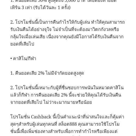
1. คืนยอดเสีย 50% สูงสุดถึง 5,000 บาท โดยต้องทำยอด
เทิร์น 3 เท่า (รับได้วันละ 1 ครั้ง)
2. โปรโมชั่นนี้เป็นการคืนกำไรให้กับผู้เล่น ทำให้คุณสามารถ
รับเงินคืนได้อย่างจุใจ ไม่จำเป็นที่จะต้องมาวิตกกังวลหรือ
กลุ้มใจเมื่อเล่นเสีย เนื่องจากคุณยังมีโอกาสได้รับเงินคืนจาก
ยอดที่เสียไป
• คาสิโน/กีฬา
1. คืนยอดเสีย 2% ไม่มีจำกัดยอดสูงสุด
2. โปรโมชั่นนี้เหมาะกับผู้ที่ชื่นชอบการพนันในหมวดคาสิโน
แล้วก็กีฬา การคืนยอดเสีย 2% นี้จะช่วยให้คุณได้รับเงินคืน
จากยอดที่เสียไป ไม่ว่าจะมากมายหรือน้อย
โปรโมชั่น Cashback นี้เป็นคำแนะนำที่น่าสนใจและก็คุ้มค่า
สุดๆสำหรับผู้เล่นทุกคนที่ สล็อต888 คุณสามารถใช้โปรโม
ชั่นนี้เพื่อเพิ่มช่องทางสำหรับเพื่อการทำกำไรหรือเพียงแต่