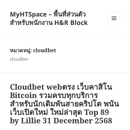
MyHTSpace – พื้นที่ส่วนตัว
สำหรับพนักงาน H&R Block
เมนู
และวิด
เจ็ต
หมวดหมู่:
cloudbet
cloudbet
Cloudbet webตรง เว็บคาสิโน
Bitcoin รวมครบทุกบริการ
สำหรับนักเดิมพันสายคริปโต พนัน
เว็บเปิดใหม่ ใหม่ล่าสุด Top 89
by Lillie 31 December 2568