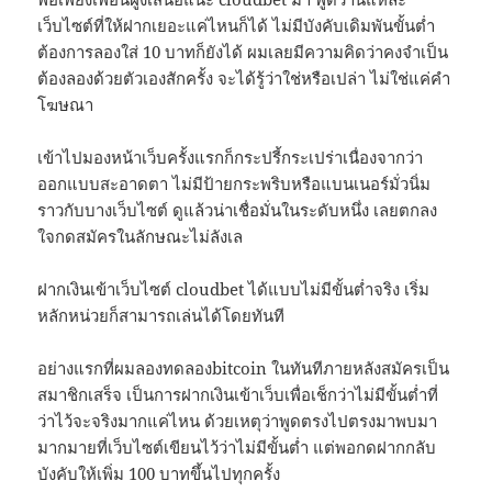
เว็บไซต์ที่ให้ฝากเยอะแค่ไหนก็ได้ ไม่มีบังคับเดิมพันขั้นต่ำ
ต้องการลองใส่ 10 บาทก็ยังได้ ผมเลยมีความคิดว่าคงจำเป็น
ต้องลองด้วยตัวเองสักครั้ง จะได้รู้ว่าใช่หรือเปล่า ไม่ใช่แค่คำ
โฆษณา
เข้าไปมองหน้าเว็บครั้งแรกก็กระปรี้กระเปร่าเนื่องจากว่า
ออกแบบสะอาดตา ไม่มีป้ายกระพริบหรือแบนเนอร์มั่วนิ่ม
ราวกับบางเว็บไซต์ ดูแล้วน่าเชื่อมั่นในระดับหนึ่ง เลยตกลง
ใจกดสมัครในลักษณะไม่ลังเล
ฝากเงินเข้าเว็บไซต์ cloudbet ได้แบบไม่มีขั้นต่ำจริง เริ่ม
หลักหน่วยก็สามารถเล่นได้โดยทันที
อย่างแรกที่ผมลองทดลองbitcoin ในทันทีภายหลังสมัครเป็น
สมาชิกเสร็จ เป็นการฝากเงินเข้าเว็บเพื่อเช็กว่าไม่มีขั้นต่ำที่
ว่าไว้จะจริงมากแค่ไหน ด้วยเหตุว่าพูดตรงไปตรงมาพบมา
มากมายที่เว็บไซต์เขียนไว้ว่าไม่มีขั้นต่ำ แต่พอกดฝากกลับ
บังคับให้เพิ่ม 100 บาทขึ้นไปทุกครั้ง