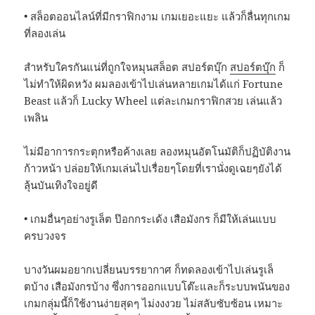
• สล็อตออนไลน์ที่มีกราฟิกงาม เกมเยอะแยะ แล้วก็ลื่นทุกเกม
ที่ลองเล่น
สำหรับใครกันแน่ที่ถูกใจหมุนสล็อต สปอร์ตบุ๊ก
สปอร์ตบุ๊ก
ก็
ไม่ทำให้ผิดหวัง ผมลองเข้าไปเล่นหลายเกมได้แก่ Fortune
Beast แล้วก็ Lucky Wheel แต่ละเกมกราฟิกสวย เล่นแล้ว
เพลิน
ไม่มีอาการกระตุกหรือค้างเลย ลองหมุนอัตโนมัติก็ปฏิบัติงาน
ก้าวหน้า ปล่อยให้เกมเล่นไปเรื่อยๆโดยที่เรานั่งดูเฉยๆยังได้
ลุ้นบันเทิงใจอยู่ดี
• เกมอื่นๆอย่างรูเล็ต ป๊อกกระเด้ง เสือมังกร ก็มีให้เล่นแบบ
ครบวงจร
บางวันผมอยากเปลี่ยนบรรยากาศ ก็ทดลองเข้าไปเล่นรูเล็
ตบ้าง เสือมังกรบ้าง ซึ่งการออกแบบโต๊ะและก็ระบบพนันของ
เกมกลุ่มนี้ก็ใช้งานง่ายสุดๆ ไม่งงงวย ไม่สลับซับซ้อน เหมาะ