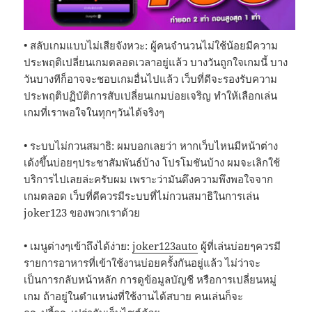
• สลับเกมแบบไม่เสียจังหวะ: ผู้คนจำนวนไม่ใช้น้อยมีความ
ประพฤติเปลี่ยนเกมตลอดเวลาอยู่แล้ว บางวันถูกใจเกมนี้ บาง
วันบางทีก็อาจจะชอบเกมอื่นไปแล้ว เว็บที่ดีจะรองรับความ
ประพฤติปฏิบัติการสับเปลี่ยนเกมบ่อยเจริญ ทำให้เลือกเล่น
เกมที่เราพอใจในทุกๆวันได้จริงๆ
• ระบบไม่กวนสมาธิ: ผมบอกเลยว่า หากเว็บไหนมีหน้าต่าง
เด้งขึ้นบ่อยๆประชาสัมพันธ์บ้าง โปรโมชันบ้าง ผมจะเลิกใช้
บริการไปเลยล่ะครับผม เพราะว่ามันดึงความพึงพอใจจาก
เกมตลอด เว็บที่ดีควรมีระบบที่ไม่กวนสมาธิในการเล่น
joker123 ของพวกเราด้วย
• เมนูต่างๆเข้าถึงได้ง่าย:
joker123auto
ผู้ที่เล่นบ่อยๆควรมี
รายการอาหารที่เข้าใช้งานบ่อยครั้งกันอยู่แล้ว ไม่ว่าจะ
เป็นการกลับหน้าหลัก การดูข้อมูลบัญชี หรือการเปลี่ยนหมู่
เกม ถ้าอยู่ในตำแหน่งที่ใช้งานได้สบาย คนเล่นก็จะ