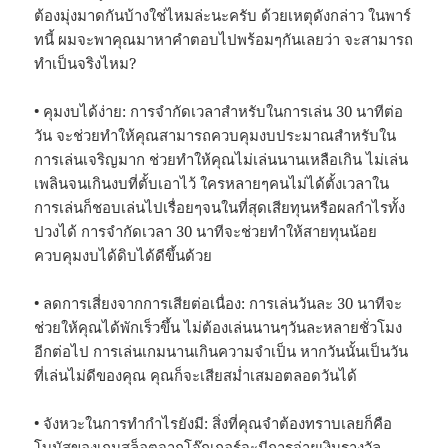
ต้องมุ่งมาดกันบ้างใช่ไหมล่ะนะครับ ด้วยเหตุดังกล่าว ในพาร์
ทนี้ ผมจะพาคุณมาหาคำตอบไปพร้อมๆกันเลยว่า จะสามารถ
ทำเป็นจริงไหม?
• คุมงบได้ง่าย: การจำกัดเวลาสำหรับในการเล่น 30 นาทีต่อ
วัน จะช่วยทำให้คุณสามารถควบคุมงบประมาณสำหรับใน
การเล่นเจริญมาก ช่วยทำให้คุณไม่เล่นนานเหลือเกิน ไม่เล่น
เพลินจนเกินงบที่ตั้บเอาไว้ ใครหลายๆคนไม่ได้ตั้งเวลาใน
การเล่นก็ชอบเล่นไปเรื่อยๆจนในที่สุดเสียทุนหรือผลกำไรทั้ง
ปวงได้ การจำกัดเวลา 30 นาทีจะช่วยทำให้สายทุนน้อย
ควบคุมงบได้ดิบได้ดีขึ้นด้วย
• ลดการเสี่ยงจากการเสียต่อเนื่อง: การเล่นวันละ 30 นาทีจะ
ช่วยให้คุณได้พักเร็วขึ้น ไม่ต้องเล่นนานๆวันละหลายชั่วโมง
อีกต่อไป การเล่นเกมนานเกินความจำเป็น หากวันนั้นเป็นวัน
ที่เล่นไม่ดีของคุณ คุณก็จะเสียสม่ำเสมอตลอดวันได้
• จังหวะในการทำกำไรยังมี: สิ่งที่คุณจำต้องทราบเลยก็คือ
โบนัสของเกมสล็อตจากโจ๊กเกอร์จะมีการจ่ายเงินรางวัล