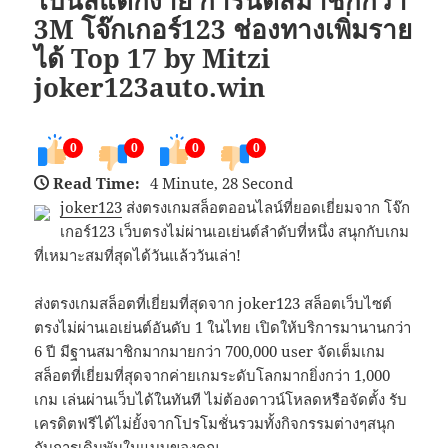
3M โจ๊กเกอร์123 ช่องทางเพิ่มราย
ได้ Top 17 by Mitzi
joker123auto.win
0
0
0
0
Read Time:
4 Minute, 28 Second
joker123
ส่งตรงเกมสล็อตออนไลน์ที่ยอดเยี่ยมจาก โจ๊ก
เกอร์123 เว็บตรงไม่ผ่านเอเย่นต์ลำดับที่หนึ่ง สนุกกับเกม
ที่เหมาะสมที่สุดได้วันแล้ววันเล่า!
ส่งตรงเกมสล็อตที่เยี่ยมที่สุดจาก joker123 สล็อตเว็บไซต์
ตรงไม่ผ่านเอเย่นต์อันดับ 1 ในไทย เปิดให้บริการมานานกว่า
6 ปี มีฐานสมาชิกมากมายกว่า 700,000 user จัดเต็มเกม
สล็อตที่เยี่ยมที่สุดจากค่ายเกมระดับโลกมากยิ่งกว่า 1,000
เกม เล่นผ่านเว็บได้ในทันที ไม่ต้องดาวน์โหลดหรือจัดตั้ง รับ
เครดิตฟรีได้ไม่ยั้งจากโปรโมชั่นรวมทั้งกิจกรรมต่างๆสนุก
กับการเดิมพันในแบบของคุณ