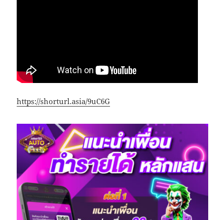
https://shorturl.asia/9uC6G