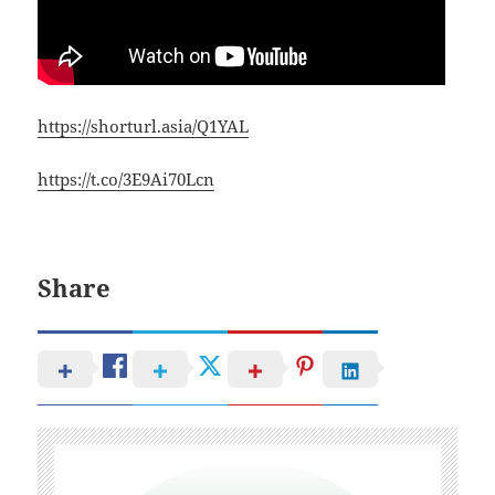
https://shorturl.asia/Q1YAL
https://t.co/3E9Ai70Lcn
Share