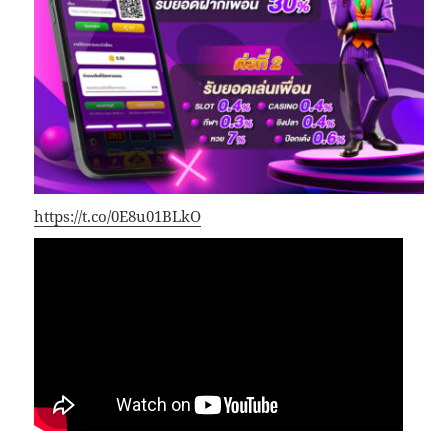
https://t.co/0E8u01BLkO