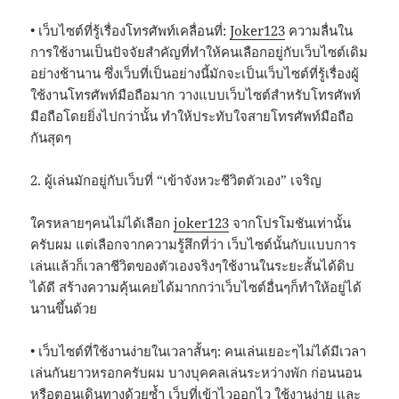
• เว็บไซต์ที่รู้เรื่องโทรศัพท์เคลื่อนที่:
Joker123
ความลื่นใน
การใช้งานเป็นปัจจัยสำคัญที่ทำให้คนเลือกอยู่กับเว็บไซต์เดิม
อย่างช้านาน ซึ่งเว็บที่เป็นอย่างนี้มักจะเป็นเว็บไซต์ที่รู้เรื่องผู้
ใช้งานโทรศัพท์มือถือมาก วางแบบเว็บไซต์สำหรับโทรศัพท์
มือถือโดยยิ่งไปกว่านั้น ทำให้ประทับใจสายโทรศัพท์มือถือ
กันสุดๆ
2. ผู้เล่นมักอยู่กับเว็บที่ “เข้าจังหวะชีวิตตัวเอง” เจริญ
ใครหลายๆคนไม่ได้เลือก
joker123
จากโปรโมชันเท่านั้น
ครับผม แต่เลือกจากความรู้สึกที่ว่า เว็บไซต์นั้นกับแบบการ
เล่นแล้วก็เวลาชีวิตของตัวเองจริงๆใช้งานในระยะสั้นได้ดิบ
ได้ดี สร้างความคุ้นเคยได้มากกว่าเว็บไซต์อื่นๆก็ทำให้อยู่ได้
นานขึ้นด้วย
• เว็บไซต์ที่ใช้งานง่ายในเวลาสั้นๆ: คนเล่นเยอะๆไม่ได้มีเวลา
เล่นกันยาวหรอกครับผม บางบุคคลเล่นระหว่างพัก ก่อนนอน
หรือตอนเดินทางด้วยซ้ำ เว็บที่เข้าไวออกไว ใช้งานง่าย และ