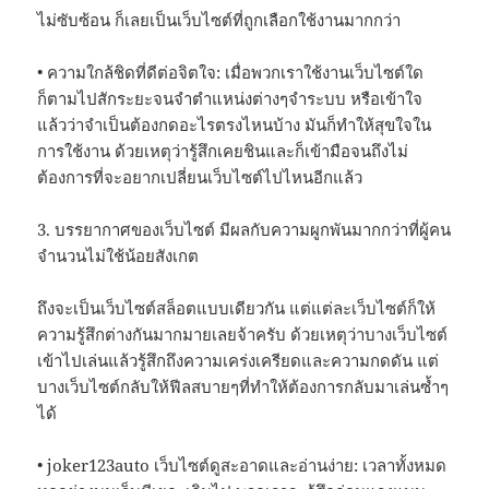
ไม่ซับซ้อน ก็เลยเป็นเว็บไซต์ที่ถูกเลือกใช้งานมากกว่า
• ความใกล้ชิดที่ดีต่อจิตใจ: เมื่อพวกเราใช้งานเว็บไซต์ใด
ก็ตามไปสักระยะจนจำตำแหน่งต่างๆจำระบบ หรือเข้าใจ
แล้วว่าจำเป็นต้องกดอะไรตรงไหนบ้าง มันก็ทำให้สุขใจใน
การใช้งาน ด้วยเหตุว่ารู้สึกเคยชินและก็เข้ามือจนถึงไม่
ต้องการที่จะอยากเปลี่ยนเว็บไซต์ไปไหนอีกแล้ว
3. บรรยากาศของเว็บไซต์ มีผลกับความผูกพันมากกว่าที่ผู้คน
จำนวนไม่ใช้น้อยสังเกต
ถึงจะเป็นเว็บไซต์สล็อตแบบเดียวกัน แต่แต่ละเว็บไซต์ก็ให้
ความรู้สึกต่างกันมากมายเลยจ้าครับ ด้วยเหตุว่าบางเว็บไซต์
เข้าไปเล่นแล้วรู้สึกถึงความเคร่งเครียดและความกดดัน แต่
บางเว็บไซต์กลับให้ฟีลสบายๆที่ทำให้ต้องการกลับมาเล่นซ้ำๆ
ได้
• joker123auto เว็บไซต์ดูสะอาดและอ่านง่าย: เวลาทั้งหมด