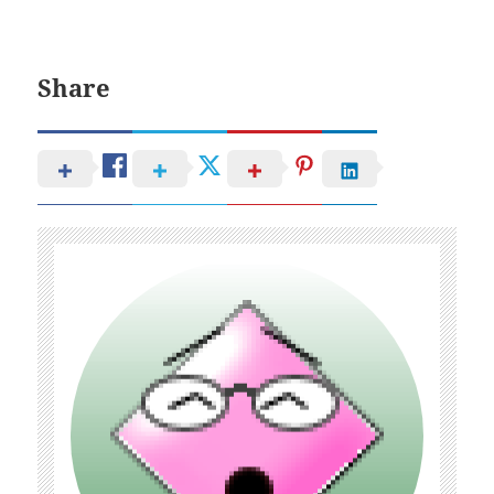
Share