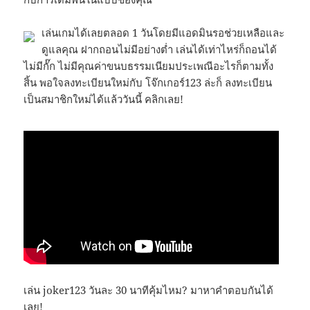
เล่นเกมได้เลยตลอด 1 วันโดยมีแอดมินรอช่วยเหลือและ
ดูแลคุณ ฝากถอนไม่มีอย่างต่ำ เล่นได้เท่าไหร่ก็ถอนได้
ไม่มีกั๊ก ไม่มีคุณค่าขนบธรรมเนียมประเพณีอะไรก็ตามทั้ง
สิ้น พอใจลงทะเบียนใหม่กับ โจ๊กเกอร์123 ล่ะก็ ลงทะเบียน
เป็นสมาชิกใหม่ได้แล้ววันนี้ คลิกเลย!
เล่น joker123 วันละ 30 นาทีคุ้มไหม? มาหาคำตอบกันได้
เลย!