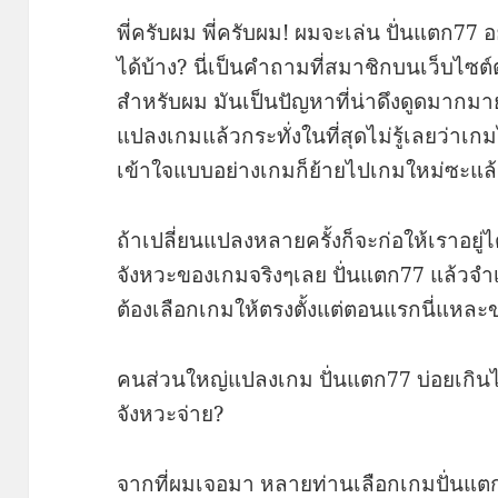
พี่ครับผม พี่ครับผม! ผมจะเล่น ปั่นแตก77
ได้บ้าง? นี่เป็นคำถามที่สมาชิกบนเว็บไซ
สำหรับผม มันเป็นปัญหาที่น่าดึงดูดมากมา
แปลงเกมแล้วกระทั่งในที่สุดไม่รู้เลยว่าเกม
เข้าใจแบบอย่างเกมก็ย้ายไปเกมใหม่ซะแล
ถ้าเปลี่ยนแปลงหลายครั้งก็จะก่อให้เราอยู
จังหวะของเกมจริงๆเลย ปั่นแตก77 แล้วจำ
ต้องเลือกเกมให้ตรงตั้งแต่ตอนแรกนี่แหละ
คนส่วนใหญ่แปลงเกม ปั่นแตก77 บ่อยเกินไป
จังหวะจ่าย?
จากที่ผมเจอมา หลายท่านเลือกเกมปั่นแตก