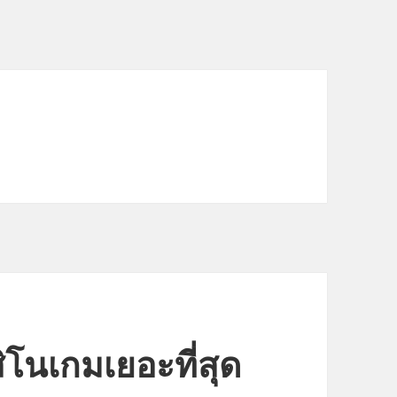
โนเกมเยอะที่สุด