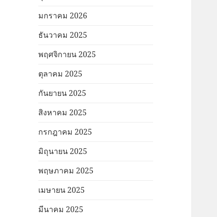
มกราคม 2026
ธันวาคม 2025
พฤศจิกายน 2025
ตุลาคม 2025
กันยายน 2025
สิงหาคม 2025
กรกฎาคม 2025
มิถุนายน 2025
พฤษภาคม 2025
เมษายน 2025
มีนาคม 2025