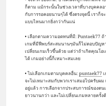
ก็ตาม แม้กระนั้นในช่วงเวลาที่บางบุคคล
กับการรอคอยนานๆได้ ซึ่งตรงจุดนี้ เราก
แบบไหนมากยิ่งกว่ากันแน่
• เลือกตามความอดทนที่มี: Puntaek77 ถ้
เกมที่มีฟีพบร์สะสมนานๆมันก็ไม่ตอบปัญห
เปลี่ยนเกมเร็วขึ้นด้วย แต่ว่าถ้าเกิดคุณ
ได้ เกมอย่างนี้ก็เหมาะสมเลย
• ไม่เลือกเกมตามบุคคลอื่น:
puntaek77
เก
จะไม่เหมาะสมกับพวกเราเสมอไปครับผม เพ
อยู่แล้ว การเลือกจากประสบการณ์ของตนเอ
ยาวนานกว่า และไม่เปลี่ยนเกมหลายครั้งด