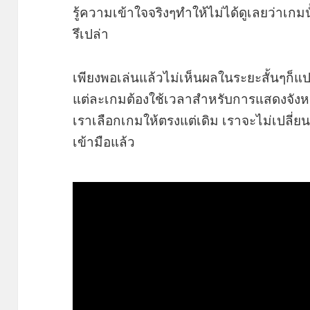
รู้ความเข้าใจจริงๆทำให้ไม่ได้ดูเลยว่าเก
รึเปล่า
เพียงพอเล่นแล้วไม่เห็นผลในระยะสั้นๆก็แปล
แต่ละเกมต้องใช้เวลาสำหรับการแสดงจังหวะ
เราเลือกเกมให้ตรงแต่เดิม เราจะไม่เปลี่ย
เข้ามือแล้ว