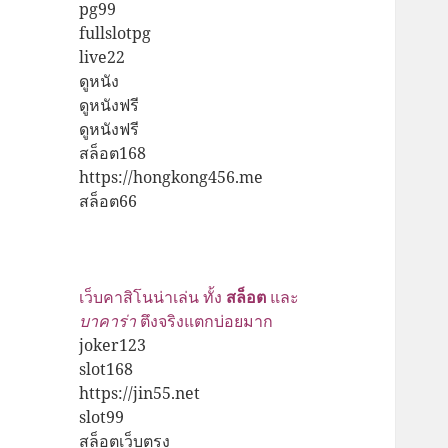
pg99
fullslotpg
live22
ดูหนัง
ดูหนังฟรี
ดูหนังฟรี
สล็อต168
https://hongkong456.me
สล็อต66
เว็บคาสิโนน่าเล่น ทั้ง
สล็อต
และ
บาคาร่า
ตึงจริงแตกบ่อยมาก
joker123
slot168
https://jin55.net
slot99
สล็อตเว็บตรง