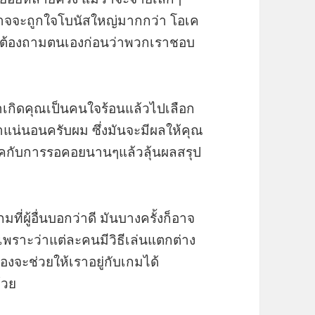
อาจจะถูกใจโบนัสใหญ่มากกว่า โอเค
็จะต้องถามตนเองก่อนว่าพวกเราชอบ
าเกิดคุณเป็นคนใจร้อนแล้วไปเลือก
าแน่นอนครับผม ซึ่งมันจะมีผลให้คุณ
โอเคกับการรอคอยนานๆแล้วลุ้นผลสรุป
มที่ผู้อื่นบอกว่าดี มันบางครั้งก็อาจ
ราะว่าแต่ละคนมีวิธีเล่นแตกต่าง
งจะช่วยให้เราอยู่กับเกมได้
้วย