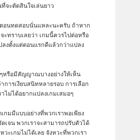
ี่จะตัดสินใจเล่นยาว
ับตอนทดสอบนั่นแหละนะครับ ถ้าหาก
เราจะทราบเลยว่า เกมนี้ควรไปต่อหรือ
นแปลงตั้งแต่ตอนแรกดีแล้วกว่าแปลง
กๆหรือมีสัญญาณบางอย่างให้เห็น
กว่าการเงียบสนิทหลายรอบ การเลือก
ห้เราไม่ได้อยากแปลงเกมเสมอๆ
ดเกมมีแบบอย่างที่พวกเราพอเพียง
ยบชัดเจน พวกเราจะสามารถปรับตัวได้
งหวะเกมไม่ได้เลย จังหวะที่พวกเรา