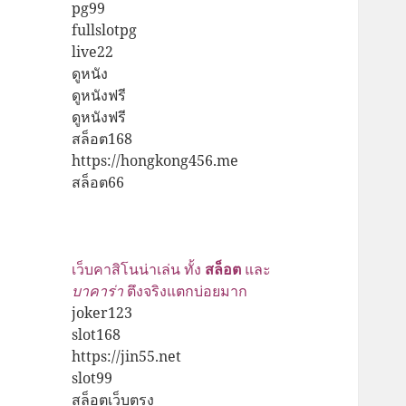
pg99
fullslotpg
live22
ดูหนัง
ดูหนังฟรี
ดูหนังฟรี
สล็อต168
https://hongkong456.me
สล็อต66
เว็บคาสิโนน่าเล่น ทั้ง
สล็อต
และ
บาคาร่า
ตึงจริงแตกบ่อยมาก
joker123
slot168
https://jin55.net
slot99
สล็อตเว็บตรง