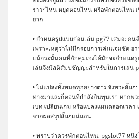
ทั้งผองอยู่แล้ว แต่จะมีกรอบหรือจังหวะของ
ราวๆไหน หยุดตอนไหน หรือพักตอนไหน เนื่
ยาก
• กำหนดรูปแบบก่อนเล่น pg77 เสมอ: คนจำน
เพราะเหตุว่าไม่มีกรอบการเล่นแจ่มชัด อา
แม้กระนั้นคนที่กักคุมเองได้มักจะกำหนดรูป
เล่นจึงมีสติสัมปชัญญะสำหรับในการเล่น 
• ไม่แปลงทั้งหมดทุกอย่างตามจังหวะสั้นๆ: 
ทางมาและก็ตอนที่กำลังกินทุนเรา หากพว
เบท เปลี่ยนเกม หรือแปลงแผนตลอดเวลา แต
จากผลสรุปสั้นๆแน่นอน
• ทราบว่าควรพักตอนไหน:
pgslot77
หนึ่