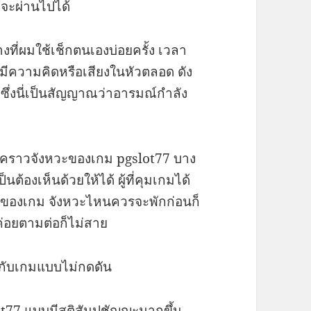
็จะผ่านไปได้
ที่ผมใช้เช็กตนเองบ่อยครั้ง เวลา
ีความคิดหรือเสียงในหัวตลอด ดัง
 ซึ่งนี่เป็นสัญญาณว่าอารมณ์กำลัง
างคราวจังหวะของเกม pgslot77 บาง
็นต้องเห็นด้วยให้ได้ ผู้ที่คุมเกมได้
ะของเกม จังหวะไหนควรจะพักก่อนก็
งค่อยตามต่อก็ไม่สาย
ุกกับเกมแบบไม่กดดัน
lot77 แบบมีสติสัมปชัญญะมากขึ้น