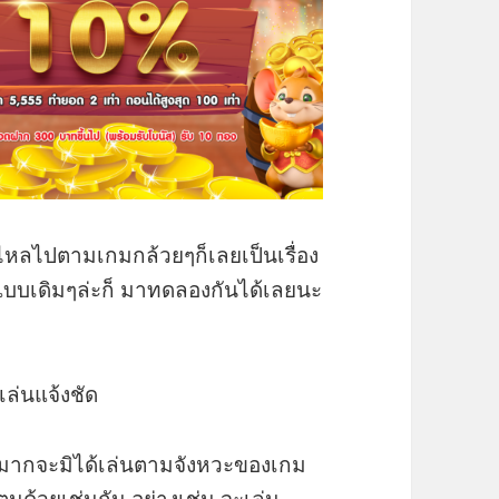
ไหลไปตามเกมกล้วยๆก็เลยเป็นเรื่อง
บเดิมๆล่ะก็ มาทดลองกันได้เลยนะ
เล่นแจ้งชัด
ส่วนมากจะมิได้เล่นตามจังหวะของเกม