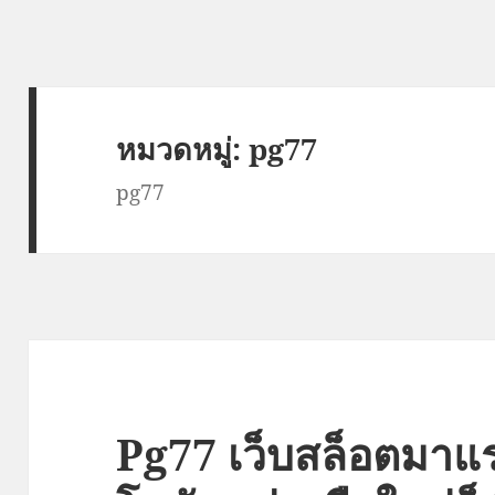
หมวดหมู่:
pg77
pg77
Pg77 เว็บสล็อตมาแร