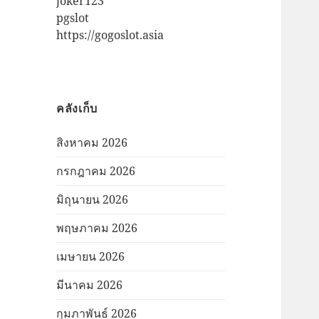
joker123
pgslot
https://gogoslot.asia
คลังเก็บ
สิงหาคม 2026
กรกฎาคม 2026
มิถุนายน 2026
พฤษภาคม 2026
เมษายน 2026
มีนาคม 2026
กุมภาพันธ์ 2026