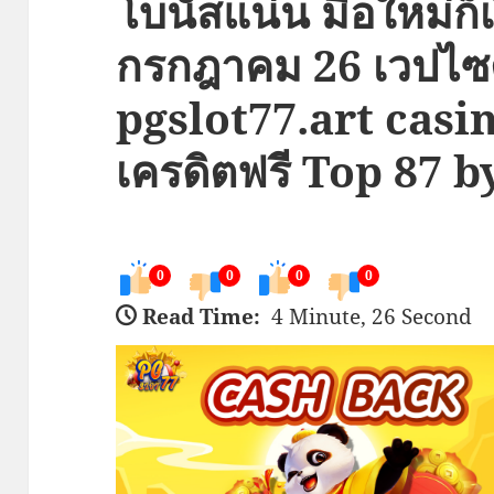
โบนัสแน่น มือใหม่ก็เ
กรกฎาคม 26 เวปไซต
pgslot77.art casin
เครดิตฟรี Top 87 
0
0
0
0
Read Time:
4 Minute, 26 Second