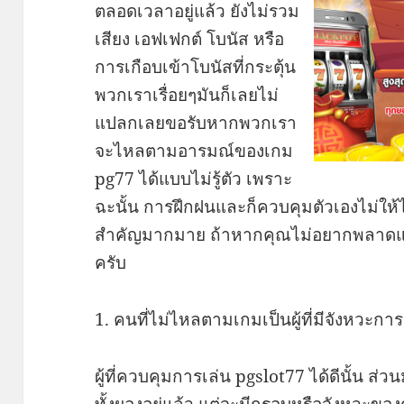
ตลอดเวลาอยู่แล้ว ยังไม่รวม
เสียง เอฟเฟกต์ โบนัส หรือ
การเกือบเข้าโบนัสที่กระตุ้น
พวกเราเรื่อยๆมันก็เลยไม่
แปลกเลยขอรับหากพวกเรา
จะไหลตามอารมณ์ของเกม
pg77 ได้แบบไม่รู้ตัว เพราะ
ฉะนั้น การฝึกฝนและก็ควบคุมตัวเองไม่ให้
สำคัญมากมาย ถ้าหากคุณไม่อยากพลาดแบ
ครับ
1. คนที่ไม่ไหลตามเกมเป็นผู้ที่มีจังหวะการ
ผู้ที่ควบคุมการเล่น pgslot77 ได้ดีนั้น 