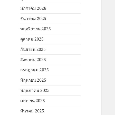
มกราคม 2026
ธันวาคม 2025
พฤศจิกายน 2025
ตุลาคม 2025
กันยายน 2025
สิงหาคม 2025
กรกฎาคม 2025
มิถุนายน 2025
พฤษภาคม 2025
เมษายน 2025
มีนาคม 2025