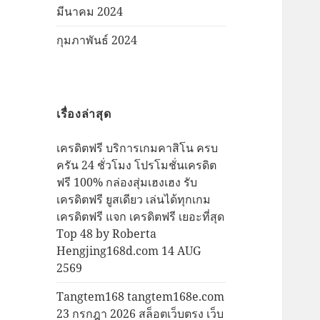
มีนาคม 2024
กุมภาพันธ์ 2024
เรื่องล่าสุด
เครดิตฟรี บริการเกมคาสิโน ครบ
ครัน 24 ชั่วโมง โปรโมชั่นเครดิต
ฟรี 100% กล่องสุ่มเฮงเฮง รับ
เครดิตฟรี ยูสเดียว เล่นได้ทุกเกม
เครดิตฟรี แจก เครดิตฟรี เยอะที่สุด
Top 48 by Roberta
Hengjing168d.com 14 AUG
2569
Tangtem168 tangtem168e.com
23 กรกฎา 2026 สล็อตเว็บตรง เว็บ