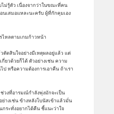
ม่รู้ตัว เนื่องจากว่าในขณะที่คน
้อนเสมอแหละนะครับ ผู้ที่กักคุมเอง
ารไหลตามเกมก้าวหน้า
ัดสินใจอย่างมีเหตุผลอยู่แล้ว แต่
กี่ยวด้วยก็ได้ ตัวอย่างเช่น ความ
นไป หรือความต้องการเอาคืน ถ้าเรา
ช่วงที่อารมณ์กำลังพุ่งมักจะเป็น
่างเช่น ข้างหลังโบนัสเข้าแล้วมั่น
จนกระทั่งอยากได้คืน ชี้แนะว่าใจ