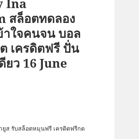
y Ina
m สล็อตทดลอง
เข้าใจคนจน บอล
 เครดิตฟรี ปั่น
เดียว 16 June
ยูส รับสล็อตหมุนฟรี เครดิตฟรีกด