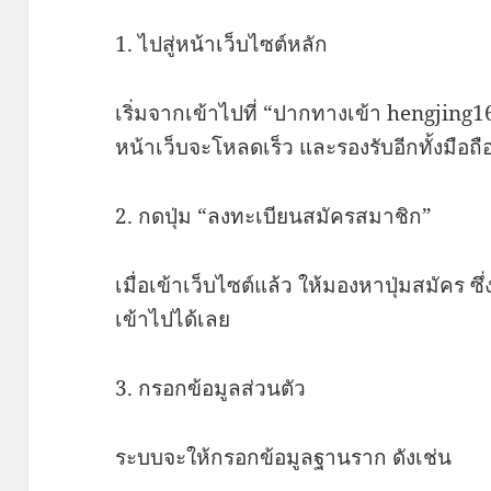
1. ไปสู่หน้าเว็บไซต์หลัก
เริ่มจากเข้าไปที่ “ปากทางเข้า hengjing168 
หน้าเว็บจะโหลดเร็ว และรองรับอีกทั้งมือถื
2. กดปุ่ม “ลงทะเบียนสมัครสมาชิก”
เมื่อเข้าเว็บไซต์แล้ว ให้มองหาปุ่มสมัคร 
เข้าไปได้เลย
3. กรอกข้อมูลส่วนตัว
ระบบจะให้กรอกข้อมูลฐานราก ดังเช่น