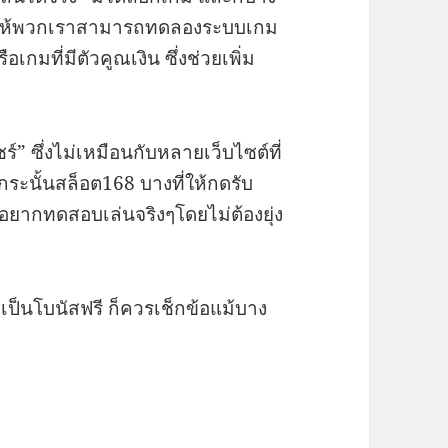
 ทำให้พวกเราสามารถทดลองระบบเกม
ือเกมที่มีตัวคูณเงิน ซึ่งช่วยเพิ่ม
ร์” ซึ่งไม่เหมือนกับหลายเว็บไซต์ที่
กระนั้นสล็อต168 บางที่ให้กดรับ
ี่อยากทดสอบเล่นจริงๆโดยไม่ต้องยุ่ง
ป็นโบนัสฟรี ก็ควรเช็กข้อแม้บาง