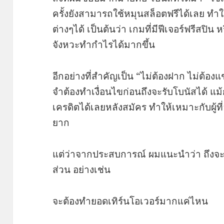
ครั้งยังสามารถใช้หมุนสล็อตฟรีได้เลย
ต่างๆได้ เป็นต้นว่า เกมที่มีฟีเจอร์ฟรีสปิน หร
จังหวะทำกำไรได้มากขึ้น
อีกอย่างที่สำคัญเป็น “ไม่ต้องฝาก ไม่ต้องแช
จำต้องทำเงื่อนไขก่อนถึงจะรับโบนัสได้ แม้
เครดิตได้เลยหลังสมัคร ทำให้เหมาะกับผู้ท
ยาก
แต่ว่าจากประสบการณ์ ผมแนะนำว่า ถึงจะเ
ส่วน อย่างเช่น
จะต้องทำยอดเทิร์นโอเวอร์มากแค่ไหน