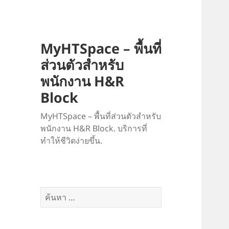
MyHTSpace – พื้นที่
ส่วนตัวสำหรับ
พนักงาน H&R
Block
MyHTSpace – พื้นที่ส่วนตัวสำหรับ
พนักงาน H&R Block. บริการที่
ทำให้ชีวิตง่ายขึ้น.
ค้นหา
สำหรับ: