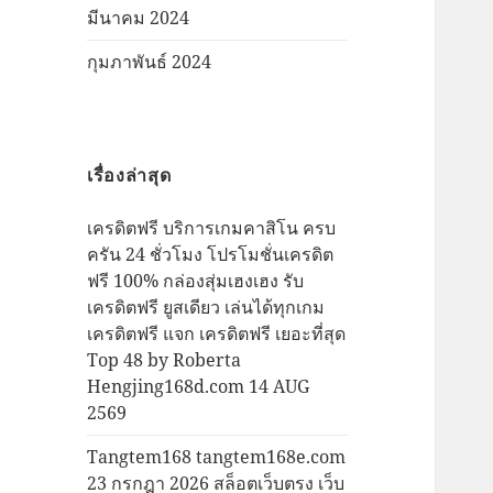
มีนาคม 2024
กุมภาพันธ์ 2024
เรื่องล่าสุด
เครดิตฟรี บริการเกมคาสิโน ครบ
ครัน 24 ชั่วโมง โปรโมชั่นเครดิต
ฟรี 100% กล่องสุ่มเฮงเฮง รับ
เครดิตฟรี ยูสเดียว เล่นได้ทุกเกม
เครดิตฟรี แจก เครดิตฟรี เยอะที่สุด
Top 48 by Roberta
Hengjing168d.com 14 AUG
2569
Tangtem168 tangtem168e.com
23 กรกฎา 2026 สล็อตเว็บตรง เว็บ