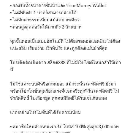
• รองรับทั้งธนาคารชั้นนำและ TrueMoney Wallet
• ไม่มีขั้นต่ำ 1 บาทก็สามารถฝากได้
• ไม่หักค่าธรรมเนียมแม้แต่บาทเดียว
• ถอนสูงสุดต่อวันได้มากถึง 2 ล้านบาท
ทุกขั้นตอนเป็นแบบอัตโนมัติ ไม่ต้องรอคอยแอดมิน ไม่ต้อง
แปะสลิป เรียบง่าย เร็วทันใจ และถูกต้องแม่นยำที่สุด
โปรเด็ดจัดเต็มจาก สล็อต888 ที่ไม่มีเว็บไซต์ไหนกล้าให้เท่า
นี้
ไม่ใช่แค่ระบบดีหรือเกมเยอะ แม้กระนั้น เครดิตฟรี ยังมา
พร้อมโปรโมชั่นสุดร้อนแรงที่แจกจริงทุกวี่วัน เครดิตฟรี ไม่
จำกัดสิทธิ์ ไม่เลือกยูส ทุกคนมีสิทธิ์ได้รับเช่นกันหมด
แบบอย่างโปรโมชั่นที่ได้รับความนิยม
• สมาชิกใหม่ฝากหนแรก รับโบนัส 100% สูงสุด 3,000 บาท