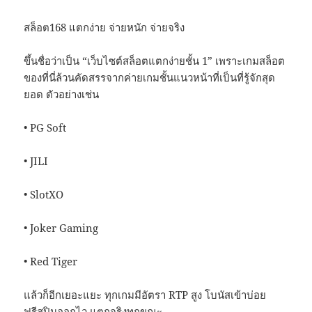
สล็อต168 แตกง่าย จ่ายหนัก จ่ายจริง
ขึ้นชื่อว่าเป็น “เว็บไซต์สล็อตแตกง่ายชั้น 1” เพราะเกมสล็อต
ของที่นี่ล้วนคัดสรรจากค่ายเกมชั้นแนวหน้าที่เป็นที่รู้จักสุด
ยอด ตัวอย่างเช่น
• PG Soft
• JILI
• SlotXO
• Joker Gaming
• Red Tiger
แล้วก็อีกเยอะแยะ ทุกเกมมีอัตรา RTP สูง โบนัสเข้าบ่อย
ฟรีสปินออกไว แตกจริงทุกขณะ