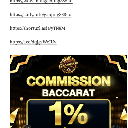
https://wow.in.th/gaojing888-to
https://cutly.info/gaojing888-to
https://shorturl.asia/yTN8M
https://t.co/dqJgsWeIUv