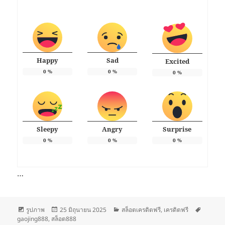
Happy
Sad
Excited
0
%
0
%
0
%
Sleepy
Angry
Surprise
0
%
0
%
0
%
…
รูป
เขียน
หมวด
ป้าย
รูปภาพ
25 มิถุนายน 2025
สล็อตเครดิตฟรี
,
เครดิตฟรี
แบบ
เมื่อ
หมู่
กำกับ
gaojing888
,
สล็อต888