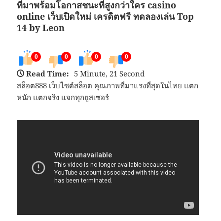
ที่มาพร้อมโอกาสชนะที่สูงกว่าใคร casino
online เว็บเปิดใหม่ เครดิตฟรี ทดลองเล่น Top
14 by Leon
0
0
0
0
Read Time:
5 Minute, 21 Second
สล็อต888 เว็บไซต์สล็อต คุณภาพที่มาแรงที่สุดในไทย แตก
หนัก แตกจริง แจกทุกยูสเซอร์