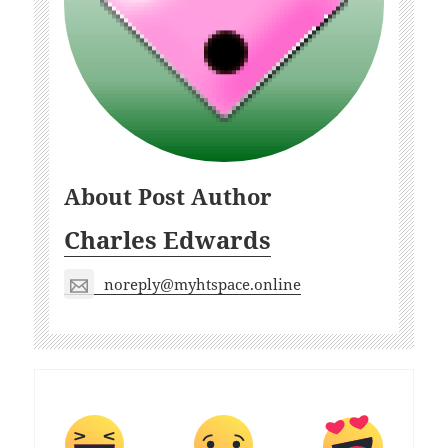
About Post Author
Charles Edwards
noreply@myhtspace.online