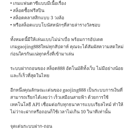
• เกมแฟนตาซีแบบมีเนื้อเรื่อง
• สล็อตซื้อฟรีสปิน
• สล็อตคลาสสิกแบบ 3 วงล้อ
• หรือสล็อตแบบโบนัสหนักๆที่สายล่ารางวัลชอบ
ทั้งหมดนี้มีให้เล่นแบบไม่น่าเบื่อ พร้อมการอัปเดต
เกมgaojing888ใหม่ทุกสัปดาห์ คุณจะได้สัมผัสความสดใหม่
ก่อนใครกันแน่ทุกครั้งที่เข้ามาเล่น
ระบบฝากถอนของ สล็อต888 อัตโนมัติทั้งเว็บ ไม่มีอย่างน้อย
และก็เร็วที่สุดในไทย
อีกหนึ่งคุณลักษณะเด่นของ gaojing888 เป็นระบบการเงินที่
สามารถเรียกได้เลยว่า เร็วเสมือนสายฟ้า ด้วยการใช้
เทคโนโลยี API เชื่อมต่อกับทุกธนาคารแบบเรียลไทม์ ทำให้
ไม่ว่าจะฝากหรือถอนก็ใช้เวลาไม่เกิน 10 วินาทีเท่านั้น
จุดเด่นระบบฝาก-ถอน