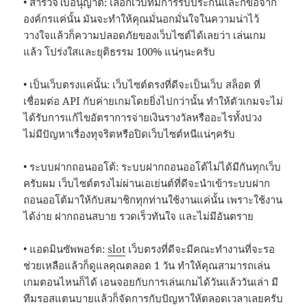
• สำรวจใบอนุญาต: เลือกเว็บที่มีการรับประกันและก็ขอจาก
องค์กรแค่นั้น มันจะทำให้คุณมั่นอกมั่นใจในความน่าไว้
วางใจแล้วก็ความปลอดภัยของเว็บไซต์ได้เลยว่า เล่นเกม
แล้ว โปร่งใสและยุติธรรม 100% แน่ๆนะครับ
• เป็นเว็บตรงแค่นั้น: เว็บไซต์ตรงที่ดีจะเป็นเว็บ สล็อต ที่
เชื่อมต่อ API กับค่ายเกมโดยยิ่งไปกว่านั้น ทำให้ตัวเกมจะไม่
ได้รับการแก้ไขอัตราการจ่ายเงินรางวัลหรืออะไรทั้งปวง
ไม่มีปัญหาเรื่องทุจริตหรือปิดเว็บไซต์หนีแน่ๆครับ
• ระบบฝากถอนออโต้: ระบบฝากถอนออโต้ไม่ได้มีกันทุกเว็บ
ครับผม เว็บไซต์ตรงไม่ผ่านเอเย่นต์ที่ดีจะนำเข้าระบบฝาก
ถอนออโต้มาให้กับสมาชิกทุกท่านใช้งานแค่นั้น เพราะใช้งาน
ได้ง่าย ฝากถอนสบาย รวดเร็วทันใจ และไม่มีอันตราย
• แอดมินซัพพอร์ต:
slot
เว็บตรงที่ดีจะมีคณะทำงานที่จะรอ
ช่วยเหลือแล้วก็ดูแลคุณตลอด 1 วัน ทำให้คุณสามารถเล่น
เกมตอนไหนก็ได้ เอนจอยกับการเล่นเกมได้วันแล้ววันเล่า มี
ทีมรอสแตนบายแล้วก็จัดการกับปัญหาให้ตลอดเวลาเลยครับ