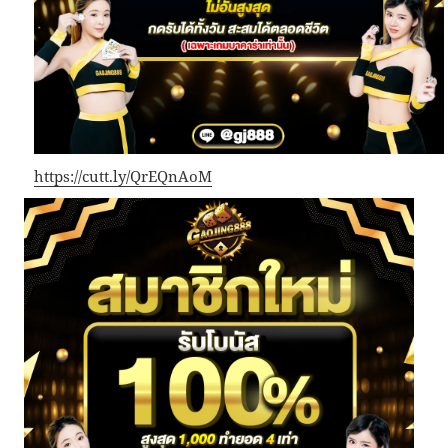
https://cutt.ly/QrEQnAoM