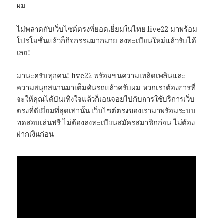
ผม
ไม่พลาดกับเว็บไซต์ตรงที่ยอดเยี่ยมในไทย live22 มาพร้อม
โปรโมชั่นแล้วก็กิจกรรมมากมาย ลงทะเบียนใหม่แล้วรับได้
เลย!
มานะครับทุกคน! live22 พร้อมขนความเพลิดเพลินและ
ความสนุกสนานมาเต็มคันรถแล้วครับผม พวกเราต้องการที่
จะให้คุณได้บันเทิงใจแล้วก็เอนจอยไปกับการใช้บริการเว็บ
ตรงที่ดีเยี่ยมที่สุดเท่านั้น เว็บไซต์ตรงของเรามาพร้อมระบบ
ทดสอบเล่นฟรี ไม่ต้องลงทะเบียนสมัครสมาชิกก่อน ไม่ต้อง
ฝากเงินก่อน