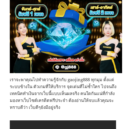
เราจะพาคุณไปทำความรู้จักกับ gaojing888 ทุกมุม ตั้งแต่
ระบบข้างใน ตัวเกมที่ให้บริการ จุดเด่นที่ไม่ซ้ำใคร ไปจนถึง
เทคนิคทำเงินจากเว็บนี้แบบเห็นผลจริง คนใดกันแน่ที่กำลัง
มองหาเว็บไซต์เครดิตฟรีประจำ ต้องอ่านให้จบแล้วคุณจะ
ทราบดีว่า เว็บดีๆยังมีอยู่จริง