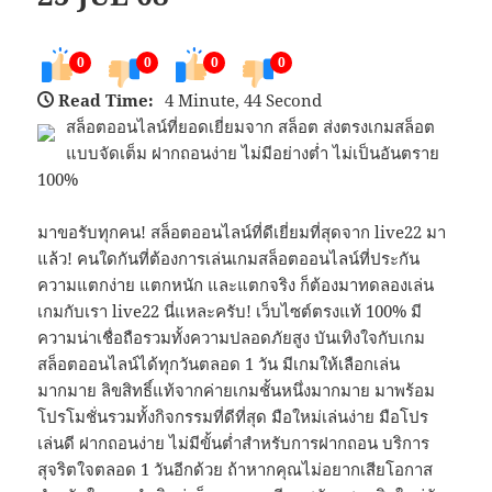
0
0
0
0
Read Time:
4 Minute, 44 Second
สล็อตออนไลน์ที่ยอดเยี่ยมจาก สล็อต ส่งตรงเกมสล็อต
แบบจัดเต็ม ฝากถอนง่าย ไม่มีอย่างต่ำ ไม่เป็นอันตราย
100%
มาขอรับทุกคน! สล็อตออนไลน์ที่ดีเยี่ยมที่สุดจาก live22 มา
แล้ว! คนใดกันที่ต้องการเล่นเกมสล็อตออนไลน์ที่ประกัน
ความแตกง่าย แตกหนัก และแตกจริง ก็ต้องมาทดลองเล่น
เกมกับเรา live22 นี่แหละครับ! เว็บไซต์ตรงแท้ 100% มี
ความน่าเชื่อถือรวมทั้งความปลอดภัยสูง บันเทิงใจกับเกม
สล็อตออนไลน์ได้ทุกวันตลอด 1 วัน มีเกมให้เลือกเล่น
มากมาย ลิขสิทธิ์แท้จากค่ายเกมชั้นหนึ่งมากมาย มาพร้อม
โปรโมชั่นรวมทั้งกิจกรรมที่ดีที่สุด มือใหม่เล่นง่าย มือโปร
เล่นดี ฝากถอนง่าย ไม่มีขั้นต่ำสำหรับการฝากถอน บริการ
สุจริตใจตลอด 1 วันอีกด้วย ถ้าหากคุณไม่อยากเสียโอกาส