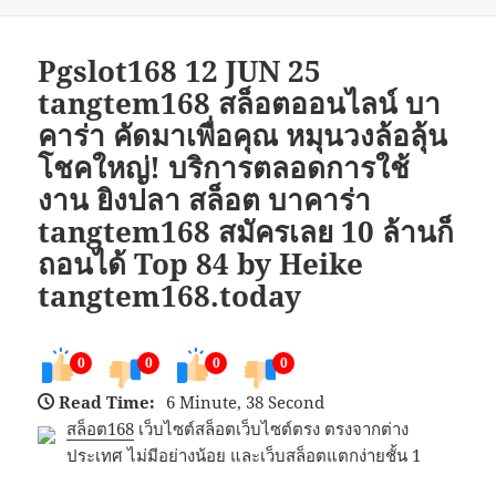
เรื่อง
Pgslot168 12 JUN 25
tangtem168 สล็อตออนไลน์ บา
คาร่า คัดมาเพื่อคุณ หมุนวงล้อลุ้น
โชคใหญ่! บริการตลอดการใช้
งาน ยิงปลา สล็อต บาคาร่า
tangtem168 สมัครเลย 10 ล้านก็
ถอนได้ Top 84 by Heike
tangtem168.today
0
0
0
0
Read Time:
6 Minute, 38 Second
สล็อต168
เว็บไซต์สล็อตเว็บไซต์ตรง ตรงจากต่าง
ประเทศ ไม่มีอย่างน้อย และเว็บสล็อตแตกง่ายชั้น 1