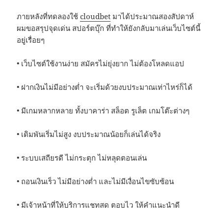
ภายหลังที่ทดลองใช้
cloudbet
มาได้ประมาณสองสัปดาห์
ผมขอสรุปจุดเด่น สปอร์ตบุ๊ก ที่ทำให้ยังกลับมาเล่นเว็บไซต์นี้
อยู่เรื่อยๆ
• เว็บไซต์ใช้งานง่าย สมัครไม่ยุ่งยาก ไม่ต้องโหลดแอป
• ฝากเงินไม่มีอย่างต่ำ จะเริ่มด้วยงบประมาณเท่าไหร่ก็ได้
• มีเกมหลากหลาย ทั้งบาคาร่า สล็อต รูเล็ต เกมโต๊ะต่างๆ
• เดิมพันเริ่มไม่สูง งบประมาณน้อยก็เล่นได้จริง
• ระบบเสถียรดี ไม่กระตุก ไม่หลุดตอนเล่น
• ถอนเงินเร็ว ไม่มีอย่างต่ำ และไม่มีเงื่อนไขซับซ้อน
• มีเจ้าหน้าที่ให้บริการแชทสด ตอบไว ให้คำแนะนำดี