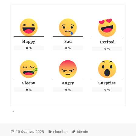
Happy
Sad
Excited
0
%
0
%
0
%
Sleepy
Angry
Surprise
0
%
0
%
0
%
…
เขียน
หมวด
ป้าย
10 ธันวาคม 2025
cloudbet
bitcoin