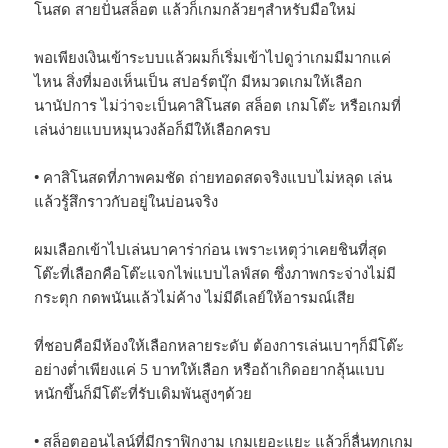
โนสด สายปั่นสล็อต แล้วก็เกมกล้วยๆสำหรับมือใหม่
พอเพียงเงินเข้าระบบแล้วผมก็เริ่มเข้าไปดูว่าเกมมีมากแค่
ไหน สิ่งที่มองเห็นเป็น สปอร์ตบุ๊ก มีหมวดเกมให้เลือก
นานัปการ ไม่ว่าจะเป็นคาสิโนสด สล็อต เกมโต๊ะ หรือเกมที่
เล่นง่ายแบบหมุนวงล้อก็มีให้เลือกครบ
• คาสิโนสดที่ภาพคมชัด ถ่ายทอดสดจริงแบบไม่หลุด เล่น
แล้วรู้สึกราวกับอยู่ในบ่อนจริง
ผมเลือกเข้าไปเล่นบาคาร่าก่อน เพราะเหตุว่าเคยชินที่สุด
โต๊ะที่เลือกคือโต๊ะแจกไพ่แบบไลฟ์สด ซึ่งภาพกระจ่างไม่มี
กระตุก กดพนันแล้วไม่ค้าง ไม่มีดีเลย์ให้อารมณ์เสีย
ที่ชอบคือมีห้องให้เลือกหลายระดับ ต้องการเล่นเบาๆก็มีโต๊ะ
อย่างต่ำเพียงแค่ 5 บาทให้เลือก หรือถ้าเกิดอยากลุ้นแบบ
หนักขึ้นก็มีโต๊ะที่รับเดิมพันสูงๆด้วย
• สล็อตออนไลน์ที่มีกราฟิกงาม เกมเยอะแยะ แล้วก็ลื่นทุกเกม