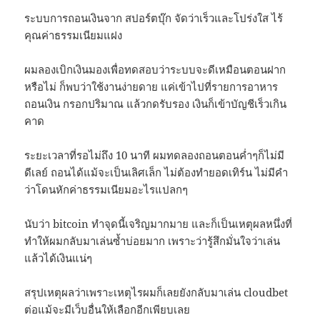
ระบบการถอนเงินจาก สปอร์ตบุ๊ก จัดว่าเร็วและโปร่งใส ไร้
คุณค่าธรรมเนียมแฝง
ผมลองเบิกเงินมองเพื่อทดสอบว่าระบบจะดีเหมือนตอนฝาก
หรือไม่ ก็พบว่าใช้งานง่ายดาย แค่เข้าไปที่รายการอาหาร
ถอนเงิน กรอกปริมาณ แล้วกดรับรอง เงินก็เข้าบัญชีเร็วเกิน
คาด
ระยะเวลาที่รอไม่ถึง 10 นาที ผมทดลองถอนตอนค่ำๆก็ไม่มี
ดีเลย์ ถอนได้แม้จะเป็นเลิศเล็ก ไม่ต้องทำยอดเทิร์น ไม่มีคำ
ว่าโดนหักค่าธรรมเนียมอะไรแปลกๆ
นับว่า bitcoin ทำจุดนี้เจริญมากมาย และก็เป็นเหตุผลหนึ่งที่
ทำให้ผมกลับมาเล่นซ้ำบ่อยมาก เพราะว่ารู้สึกมั่นใจว่าเล่น
แล้วได้เงินแน่ๆ
สรุปเหตุผลว่าเพราะเหตุไรผมก็เลยยังกลับมาเล่น cloudbet
ต่อแม้จะมีเว็บอื่นให้เลือกอีกเพียบเลย