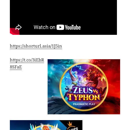
https://shorturl.asia/1J5in
https://t.co/3iEbR
8SFaE