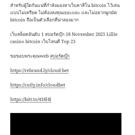
สำหรับผู้ใดกันแน่ที่กำลังมองหาเว็บคาสิโน bitcoin ไว้เล่น
แบบไม่เครียด ไม่ต้องลงทุนเยอะแยะ และไม่อยากผูกมัด
bitcoin ถือเป็นตัวเลือกที่น่าลองมาก
เว็บสล็อตอันดับ 1 สปอร์ตบุ๊ก 18 November 2025 Lillie
casino bitcoin เว็บไหนดี Top 23
ขอขอบพระคุณweb
สปอร์ตบุ๊ก
https://rebrand.ly/cloud-bet
https://cutly.info/cloudbet
https://bitt.to/418l4l