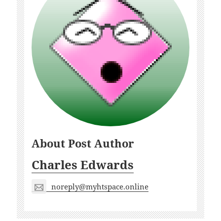
About Post Author
Charles Edwards
noreply@myhtspace.online