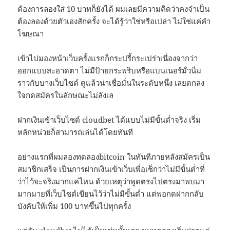
ต้องการลองใส่ 10 บาทก็ยังได้ ผมเลยมีความคิดว่าคงจำเป็น
ต้องลองด้วยตัวเองสักครั้ง จะได้รู้ว่าใช่หรือเปล่า ไม่ใช่แค่คำ
โฆษณา
เข้าไปมองหน้าเว็บครั้งแรกก็กระปรี้กระเปร่าเนื่องจากว่า
ออกแบบสะอาดตา ไม่มีป้ายกระพริบหรือแบนเนอร์มั่วนิ่ม
ราวกับบางเว็บไซต์ ดูแล้วน่าเชื่อมั่นในระดับหนึ่ง เลยตกลง
ใจกดสมัครในลักษณะไม่ลังเล
ฝากเงินเข้าเว็บไซต์ cloudbet ได้แบบไม่มีขั้นต่ำจริง เริ่ม
หลักหน่วยก็สามารถเล่นได้โดยทันที
อย่างแรกที่ผมลองทดลองbitcoin ในทันทีภายหลังสมัครเป็น
สมาชิกเสร็จ เป็นการฝากเงินเข้าเว็บเพื่อเช็กว่าไม่มีขั้นต่ำที่
ว่าไว้จะจริงมากแค่ไหน ด้วยเหตุว่าพูดตรงไปตรงมาพบมา
มากมายที่เว็บไซต์เขียนไว้ว่าไม่มีขั้นต่ำ แต่พอกดฝากกลับ
บังคับให้เพิ่ม 100 บาทขึ้นไปทุกครั้ง