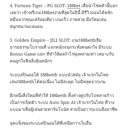
4. Fortune Tiger – PG SLOT:
188bet
เสือนำโชคตัวนี้บอก
เลยว่า เข้าฟรีเกม188betง่ายที่สุดในปีนี้ มีรีวิวถอนได้หลัก
หมื่นจากทุนแค่ร้อยเดียว เกมเร็ว ภาพสวย มือใหม่เล่น
สนุกสนานแน่นอน
5. Golden Empire – JILI SLOT: เกม188betthธีม
อารยธรรมโบราณที่ แจกหนักจนกระทั่งคนตกใจ มีระบบ
Bonus Game แยก ที่ทำให้ผลกำไรพุ่งหลายเท่า เหมาะกับ
คนถูกใจฟีลลิ่งลุ้นหนักๆ
ระบบสปินออโต้ 188betth แบบนำสมัย เจ้าแรกในไทย
เล่น188betthได้ต่อเนื่อง ไม่มีสะดุด ไม่มีหลุดจากเกม
อีกหนึ่งสิ่งใหม่ที่ทำให้ 188betth ทิ้งห่างคู่ปรับไปหลายก้าว
เป็นการเปิดตัว ระบบ Auto Spin AI เจ้าแรกในไทย ที่วาง
แบบมาเพื่อผู้เล่นสายฟาร์มโบนัส สายปั่นยาวๆแบบมืออาชีพ
จุดแข็งของระบบสปินออโต้ที่เหนือกว่าเว็บอื่น