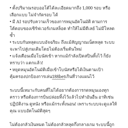
• ตั้งปริมาณรอบออโต้ได้ละเอียดมากถึง 1,000 รอบ หรือ
เลือกแบบ ไม่จำกัดรอบ ได้
• มี AI รอปรับความเร็วของการหมุนอัตโนมัติ ตามการ
โต้ตอบของเซิร์ฟเวอร์เกมสล็อต ทำให้ไม่มีดีเลย์ ไม่มีโหลด
ซ้ำ
• ระบบกันหลุดแบบอัจฉริยะ ถึงแม้สัญญาณเน็ตหลุด ระบบ
จะพาไปสู่เกมเดิมโดยไม่ต้องเริ่มต้นใหม่
• แจ้งเตือนเมื่อโบนัสเข้า หากแม้กำลังเปิดสปินทิ้งไว้ ก็ยัง
ทราบว่า แตกแล้ว!
• หยุดหมุนอัตโนมัติเมื่อเข้าโบนัสหรือได้เงินตามเป้า
คุ้มครองปกป้องการเล่น
188bet
เกินที่วางแผนไว้
ระบบนี้เหมาะกับคนที่ไม่ได้อยากต้องการกดหมุนเองทุก
คราว หรือต้องการปั่นปล่อยทิ้งไว้แล้วไปทำอันอื่น อาทิเช่น
ปฏิบัติงาน ดูหนัง หรือแม้กระทั้งนอน! เพราะระบบจะดูแลให้
คุณ แบบอัตโนมัติสุดๆ
ไม่ต้องกลัวเงินหมด ไม่ต้องกลัวหลุดกึ่งกลางเกม ระบบนี้ถูก