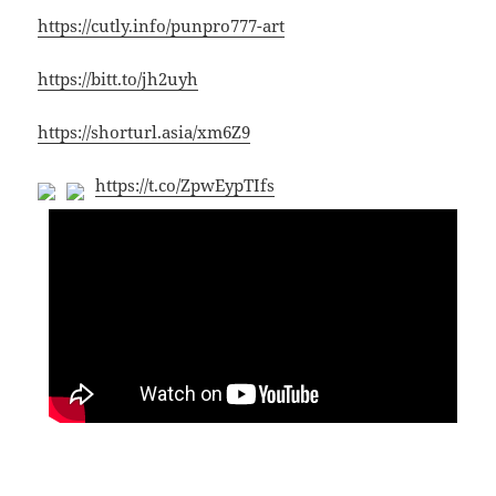
https://cutly.info/punpro777-art
https://bitt.to/jh2uyh
https://shorturl.asia/xm6Z9
https://t.co/ZpwEypTIfs