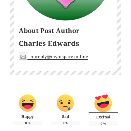
About Post Author
Charles Edwards
noreply@myhtspace.online
Happy
Sad
Excited
0
%
0
%
0
%