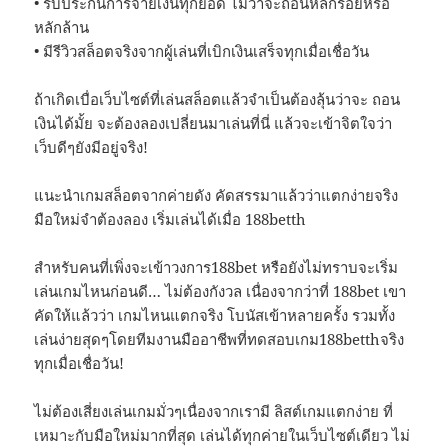
• รับประกันการจ่ายเงินทุกยอด ไม่ว่าจะถอนหลักร้อยหรือ
หลักล้าน
• มีรีวิวสล็อตจริงจากผู้เล่นที่เบิกเงินเสร็จทุกเมื่อเชื่อวัน
ถ้าเกิดเบื่อเว็บไซต์ที่เล่นสล็อตแล้วจำเป็นต้องลุ้นว่าจะ ถอน
เงินได้มั้ย จะต้องลองเปลี่ยนมาเล่นที่นี่ แล้วจะเข้าจิตใจว่า
เว็บดีๆยังมีอยู่จริง!
แนะนำเกมสล็อตจากค่ายดัง คัดสรรมาแล้วว่าแตกง่ายจริง
มือใหม่จำต้องลอง เริ่มเล่นได้เมื่อ 188betth
สำหรับคนที่เพิ่งจะเข้าวงการ188bet หรือยังไม่ทราบจะเริ่ม
เล่นเกมไหนก่อนดี… ไม่ต้องกังวล เนื่องจากว่าที่ 188bet เขา
คัดให้แล้วว่า เกมไหนแตกจริง โบนัสเข้าหลายครั้ง รวมทั้ง
เล่นง่ายสุดๆโดยทีมงานมืออาชีพที่ทดสอบเกม188betthจริง
ทุกเมื่อเชื่อวัน!
ไม่ต้องเสี่ยงเล่นเกมมั่วๆเนื่องจากเรามี ลิสต์เกมแตกง่าย ที่
เหมาะกับมือใหม่มากที่สุด เล่นได้ทุกค่ายในเว็บไซต์เดียว ไม่