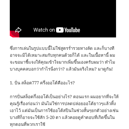
ซึ่งการเล่นในรูปแบบนี้ไม่ใช่สูตรร่ำรวยทางลัด และก็บางที
อาจจะมิได้เหมาะสมกับทุกคนด้วยก็ได้ และในเนื้อหานี้ ผม
จะขอมาชี้แจงให้คุณเข้าใจมากเพิ่มขึ้นเองครับผมว่า ทำไม
บางบุคคลบอกว่ากำไรนิ่งกว่า? แล้วมันจริงไหม? มาดูกัน!
1. ปั่น สล็อต777 ครึ่งออโต้คืออะไร?
การปั่นสล็อตกึ่งออโต้เป็นอย่างไร? ตอนแรก ผมอยากที่จะให้
คุณรู้เรื่องก่อนว่า มันไม่ใช่การปลดปล่อยออโต้ยาวๆแล้วทิ้ง
เอาไว้ แต่มันเป็นการใช้ออโต้สปินในช่วงสั้นๆยกตัวอย่างเช่น
บางทีก็อาจจะใช้สัก 5-20 ตา แล้วคอยดูคำตอบที่เกิดขึ้นใน
ทุกตอนที่พวกเราใช้