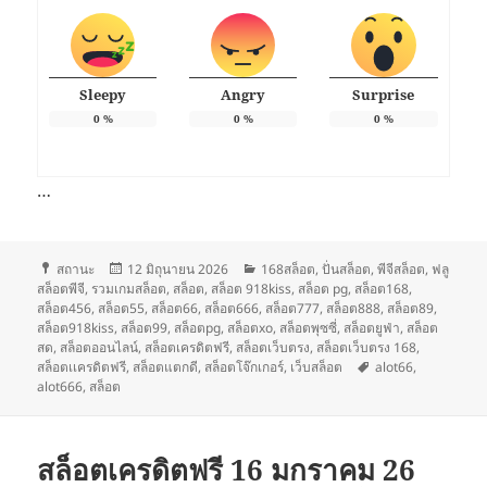
Sleepy
Angry
Surprise
0
%
0
%
0
%
…
รูป
เขียน
หมวด
สถานะ
12 มิถุนายน 2026
168สล็อต
,
ปั่นสล็อต
,
พีจีสล็อต
,
ฟลู
แบบ
เมื่อ
หมู่
สล็อตพีจี
,
รวมเกมสล็อต
,
สล็อต
,
สล็อต 918kiss
,
สล็อต pg
,
สล็อต168
,
เรื่อง
สล็อต456
,
สล็อต55
,
สล็อต66
,
สล็อต666
,
สล็อต777
,
สล็อต888
,
สล็อต89
,
สล็อต918kiss
,
สล็อต99
,
สล็อตpg
,
สล็อตxo
,
สล็อตพุซซี่
,
สล็อตยูฟ่า
,
สล็อต
สด
,
สล็อตออนไลน์
,
สล็อตเครดิตฟรี
,
สล็อตเว็บตรง
,
สล็อตเว็บตรง 168
,
ป้าย
สล็อตเเครดิตฟรี
,
สล็อตแตกดี
,
สล็อตโจ๊กเกอร์
,
เว็บสล็อต
alot66
,
กำกับ
alot666
,
สล็อต
สล็อตเครดิตฟรี 16 มกราคม 26