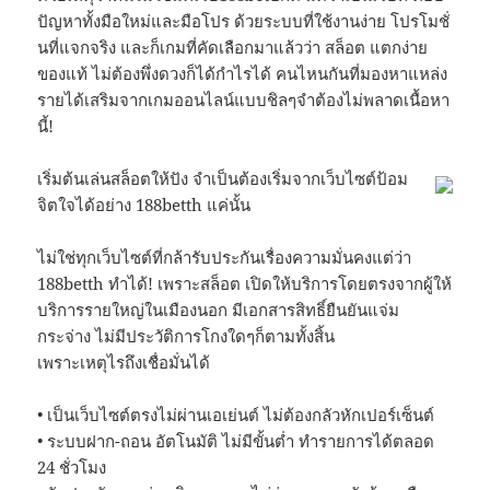
ปัญหาทั้งมือใหม่และมือโปร ด้วยระบบที่ใช้งานง่าย โปรโมชั่
นที่แจกจริง และก็เกมที่คัดเลือกมาแล้วว่า สล็อต แตกง่าย
ของแท้ ไม่ต้องพึ่งดวงก็ได้กำไรได้ คนไหนกันที่มองหาแหล่ง
รายได้เสริมจากเกมออนไลน์แบบชิลๆจำต้องไม่พลาดเนื้อหา
นี้!
เริ่มต้นเล่นสล็อตให้ปัง จำเป็นต้องเริ่มจากเว็บไซต์ป้อม
จิตใจได้อย่าง 188betth แค่นั้น
ไม่ใช่ทุกเว็บไซต์ที่กล้ารับประกันเรื่องความมั่นคงแต่ว่า
188betth ทำได้! เพราะสล็อต เปิดให้บริการโดยตรงจากผู้ให้
บริการรายใหญ่ในเมืองนอก มีเอกสารสิทธิ์ยืนยันแจ่ม
กระจ่าง ไม่มีประวัติการโกงใดๆก็ตามทั้งสิ้น
เพราะเหตุไรถึงเชื่อมั่นได้
• เป็นเว็บไซต์ตรงไม่ผ่านเอเย่นต์ ไม่ต้องกลัวหักเปอร์เซ็นต์
• ระบบฝาก-ถอน อัตโนมัติ ไม่มีขั้นต่ำ ทำรายการได้ตลอด
24 ชั่วโมง