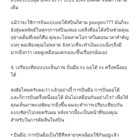
เดิม
แม้ว่าจะใช้การปั่นแบบออโต้สปินก็ตาม punpro777 มันก็จะ
ยังสุ่มผลลัพธ์ในทุกๆการสปินเสมอ แต่สิ่งที่ออโต้สปินช่วยคุณ
อย่างเต็มที่เลยก็คือ คุณจะไม่พลาดโอกาสในตอนเวลาสำคัญ
แน่ๆ พอเพียงคุณไม่พลาด จังหวะที่จะทำเงินแบบนิ่งๆจึงมี
มากยิ่งกว่า เลยดูเหมือนแตกเยอะขึ้นเรื่อยๆนั่นเอง
4. เปรียบเทียบแบบเห็นภาพ ปั่นมือ vs ออโต้ vs ครึ่งหนึ่งออ
โต้
สงสัยไหมครับผมว่า แล้วอย่างงี้ การปั่นมือ การปั่นออโต้
และก็การปั่นครึ่งหนึ่งออโต้ มันไม่เหมือนกันอย่างไร? เพื่อให้
คุณเห็นภาพแน่ชัดมากยิ่งขึ้น ผมจะทำการเปรียบเทียบกัน
แบบชัดๆไปเลยครับผม หลังจากนี้จะเป็นหน้าที่ของคุณ
สำหรับในการตัดสินใจสปิน
• ปั่นมือ: การปั่นมือเป็นวิธีที่หลายๆคนนิยมใช้กันอยู่แล้ว