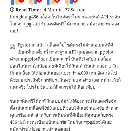
Read Time:
4 Minute, 37 Second
hongkong456 สล็อตเว็บไซต์ตรงไม่ผ่านเอเย่นต์ API ระดับ
โลกจาก pg slot รับเครดิตฟรีได้มากมาย สมัครง่าย ทดลอง
เลย!
Pgslot มาแล้ว! สล็อตเว็บไซต์ตรงไม่ผ่านเอเย่นต์ที่ดี
เยี่ยมที่สุดเดี๋ยวนี้ มาตรฐาน API สุดยอดจาก pg slot
ค่ายเกมpgslotที่ยอดเยี่ยมเวลานี้ บันเทิงใจกับเกมสล็อต
ออนไลน์มากไม่น้อยเลยทีเดียวได้วันแล้ววันเล่าตลอด 1 วัน
มีเกมสล็อตให้เลือกเล่นเยอะแยะกว่า 4,000 เกม อัดแน่นไป
ด้วยเกมประสิทธิภาพที่ประกันความแตกง่าย แตกหนัก แล้วก็
แตกจริง โปรโมชั่นและก็กิจกรรมให้เลือกเพียบ
รับเครดิตฟรีได้ทุกวี่วันแบบคุ้มๆไม่ต้องดาวน์โหลดหรือจัด
ตั้ง เล่นเกมสล็อตที่ใช่ในแบบที่ชอบได้เลยจ้านะครับ ถ้าหาก
คุณพร้อมแล้วสำหรับการเดิมพันที่ดีเยี่ยมที่สุดบนเว็บตรง
456 ล่ะก็ ลงทะเบียนเป็นสมาชิกใหม่กับเราpgslotได้เลย
สมัครง่ายไม่ยุ่งยากแน่ๆ ลองเลย!