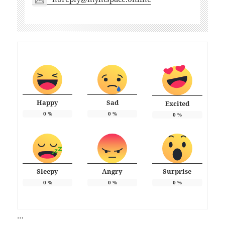
Happy
Sad
Excited
0
%
0
%
0
%
Sleepy
Angry
Surprise
0
%
0
%
0
%
…