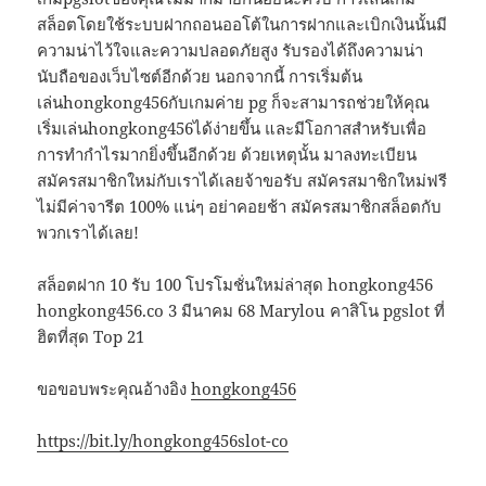
สล็อตโดยใช้ระบบฝากถอนออโต้ในการฝากและเบิกเงินนั้นมี
ความน่าไว้ใจและความปลอดภัยสูง รับรองได้ถึงความน่า
นับถือของเว็บไซต์อีกด้วย นอกจากนี้ การเริ่มต้น
เล่นhongkong456กับเกมค่าย pg ก็จะสามารถช่วยให้คุณ
เริ่มเล่นhongkong456ได้ง่ายขึ้น และมีโอกาสสำหรับเพื่อ
การทำกำไรมากยิ่งขึ้นอีกด้วย ด้วยเหตุนั้น มาลงทะเบียน
สมัครสมาชิกใหม่กับเราได้เลยจ้าขอรับ สมัครสมาชิกใหม่ฟรี
ไม่มีค่าจารีต 100% แน่ๆ อย่าคอยช้า สมัครสมาชิกสล็อตกับ
พวกเราได้เลย!
สล็อตฝาก 10 รับ 100 โปรโมชั่นใหม่ล่าสุด hongkong456
hongkong456.co 3 มีนาคม 68 Marylou คาสิโน pgslot ที่
ฮิตที่สุด Top 21
ขอขอบพระคุณอ้างอิง
hongkong456
https://bit.ly/hongkong456slot-co