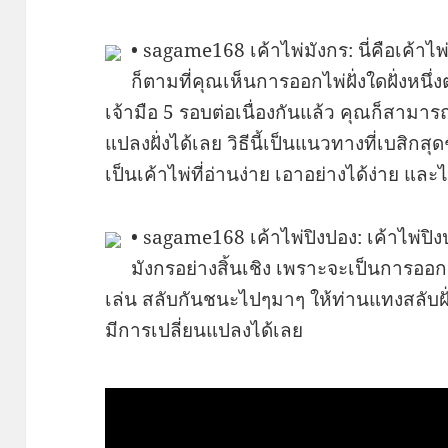
• sagame168 เค้าไพ่มังกร: นี่คือเค้าไพ่ท
ก็ตามที่คุณเห็นการออกไพ่ฝั่งใดฝั่งหนึ่ง
เจ้ามือ 5 รอบต่อเนื่องกันแล้ว คุณก็สามา
แปลงฝั่งได้เลย วิธีนี้เป็นแนวทางที่เบสิกส
เป็นเค้าไพ่ที่อ่านง่าย เอาอย่างได้ง่าย และ
• sagame168 เค้าไพ่ปิงปอง: เค้าไพ่ปิง
มังกรอย่างสิ้นเชิง เพราะจะเป็นการออกส
เล่น สลับกันชนะไปๆมาๆ ให้ท่านแทงสลับฝั
มีการเปลี่ยนแปลงได้เลย