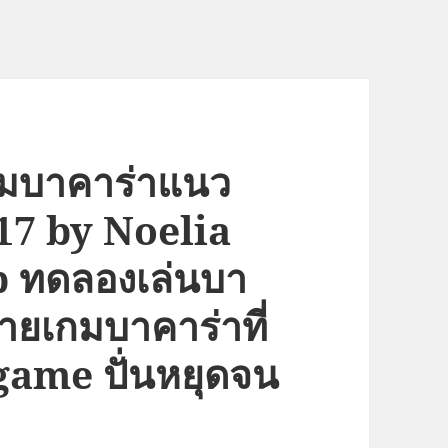
กมบาคาร่าแนว
 17 by Noelia
 ทดลองเล่นบา
่ายเกมบาคาร่าที่
ame ปั่นหยุดจน