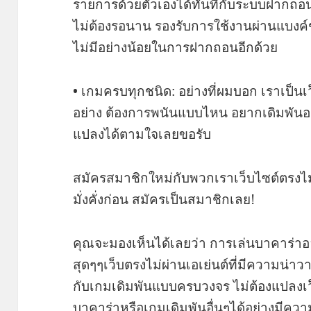
รายการด้วยตัวเองได้ทันทีกับระบบฝากถอ
ไม่ต้องรอนาน รองรับการใช้งานผ่านแบงค์ชั
ไม่มีอย่างน้อยในการฝากถอนอีกด้วย
• เกมครบทุกชนิด: อย่างที่ผมบอก เราเป็น
อย่าง ต้องการพนันแบบไหน อยากเดิมพัน
แปลงได้ตามใจเลยขอรับ
สมัครสมาชิกใหม่กับพวกเราเว็บไซต์ตรงไม่ผ
มั่งคั่งก่อน สมัครเป็นสมาชิกเลย!
คุณจะมองเห็นได้เลยว่า การเล่นบาคาร่า
สุดๆๆเว็บตรงไม่ผ่านเอเย่นต์ที่มีความน่
กับเกมเดิมพันแบบครบวงจร ไม่ต้องแปลงเ
บาคาร่าหรือเกมเดิมพันอื่นๆได้อย่างมีคว