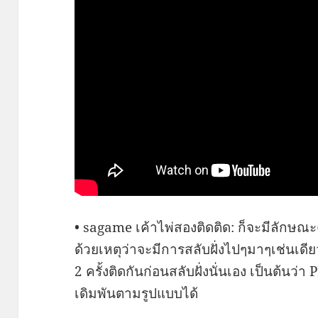
• sagame เค้าไพ่สองติดติด: ก็จะมีลักษณะ
ด้วยเหตุว่าจะมีการสลับฝั่งไปๆมาๆเช่นเดีย
2 ครั้งติดกันก่อนสลับฝั่งนั่นเอง เป็นต้นว
เดิมพันตามรูปแบบได้