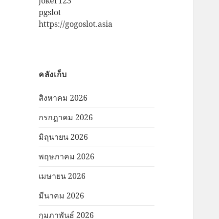
joker123
pgslot
https://gogoslot.asia
คลังเก็บ
สิงหาคม 2026
กรกฎาคม 2026
มิถุนายน 2026
พฤษภาคม 2026
เมษายน 2026
มีนาคม 2026
กุมภาพันธ์ 2026