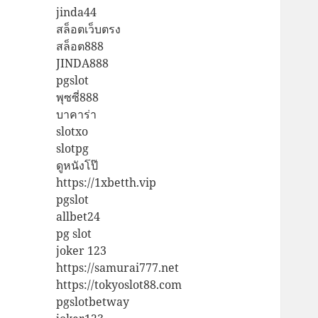
jinda44
สล็อตเว็บตรง
สล็อต888
JINDA888
pgslot
พุซซี่888
บาคาร่า
slotxo
slotpg
ดูหนังโป๊
https://1xbetth.vip
pgslot
allbet24
pg slot
joker 123
https://samurai777.net
https://tokyoslot88.com
pgslotbetway