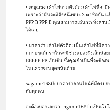
• sagame เค้าไพ่สามตัวตัด: เค้าไพ่นี้จ
เพราะว่ามันจะมีฝั่งหนึ่งชนะ 3 ตาชิดกัน แล้
PPP B PPP B คุณสามารถเล่นกระทั่งครบ 3
ได้เลย
• บาคาร่า เค้าไพ่ตัวติด: เป็นเค้าไพ่ที่มี
กมายๆแม้กระนั้นจะมีช่วงแปลงฝั่งเล็กน้อย
BBBBB PP เป็นต้น ซึ่งคุณจำเป็นที่จะต้องพ
ไหนควรจะหยุดพนันด้วย
sagame168th บาคาร่าออนไลน์ที่มีครบจบ
กับทุกคน
จะต้องบอกเลยว่า sagame168th เป็นเว็บไ