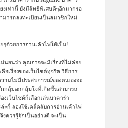
งเท่านี้ ยังมีสิทธิพิเศษดีๆอีกมากรอ
สามารถลงทะเบียนเป็นสมาชิกใหม่
ยๆด้วยการอ่านเค้าไพ่ให้เป็น!
แน่นอนว่า คุณอาจจะมีเรื่องที่ไม่ค่อย
อเรื่องของเว็บไซต์ทุจริต วิธีการ
อความไม่มีประสบการณ์ของตนเองจะ
ึกกลุ้มอกกลุ้มใจที่เกิดขึ้นสามารถ
ื่องเว็บไซต์ก็เลือกเล่นบาคาร่า
่ะก็ ลองใช้เคล็ดลับการอ่านเค้าไพ่
งควรรู้จักเป็นอย่างดี จะเป็น