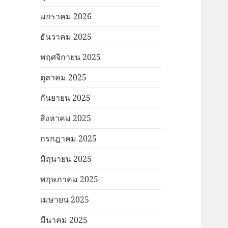
มกราคม 2026
ธันวาคม 2025
พฤศจิกายน 2025
ตุลาคม 2025
กันยายน 2025
สิงหาคม 2025
กรกฎาคม 2025
มิถุนายน 2025
พฤษภาคม 2025
เมษายน 2025
มีนาคม 2025