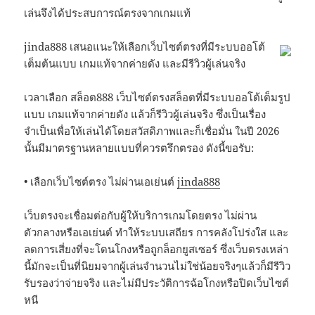
เล่นจึงได้ประสบการณ์ตรงจากเกมแท้
jinda888 เสนอแนะให้เลือกเว็บไซต์ตรงที่มีระบบออโต้
เต็มต้นแบบ เกมแท้จากค่ายดัง และมีรีวิวผู้เล่นจริง
เวลาเลือก สล็อต888 เว็บไซต์ตรงสล็อตที่มีระบบออโต้เต็มรูป
แบบ เกมแท้จากค่ายดัง แล้วก็รีวิวผู้เล่นจริง ซึ่งเป็นเรื่อง
จำเป็นเพื่อให้เล่นได้โดยสวัสดิภาพและก็เชื่อมั่น ในปี 2026
นั้นมีมาตรฐานหลายแบบที่ควรตรึกตรอง ดังนี้ขอรับ:
• เลือกเว็บไซต์ตรง ไม่ผ่านเอเย่นต์
jinda888
เว็บตรงจะเชื่อมต่อกับผู้ให้บริการเกมโดยตรง ไม่ผ่าน
ตัวกลางหรือเอเย่นต์ ทำให้ระบบเสถียร การคลังโปร่งใส และ
ลดการเสี่ยงที่จะโดนโกงหรือถูกล็อกยูสเซอร์ ซึ่งเว็บตรงเหล่า
นี้มักจะเป็นที่นิยมจากผู้เล่นจำนวนไม่ใช่น้อยจริงๆแล้วก็มีรีวิว
รับรองว่าจ่ายจริง และไม่มีประวัติการฉ้อโกงหรือปิดเว็บไซต์
หนี