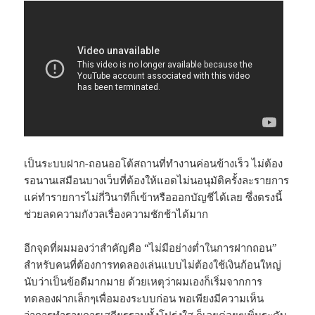
เป็นระบบฝาก-ถอนออโต้สถานที่ทำงานค่อนข้างเร็ว ไม่ต้อง
รอนานเสมือนบางเว็บที่ต้องให้แอดไม่นอนุมัติครั้งละรายการ
แค่ทำรายการไม่กี่วินาทีก็เข้าหรือออกบัญชีได้เลย ซึ่งตรงนี้
ช่วยลดความกังวลเรื่องความชักช้าได้มาก
อีกจุดที่ผมมองว่าสำคัญคือ “ไม่มีอย่างต่ำในการฝากถอน”
สำหรับคนที่ต้องการทดลองเล่นแบบไม่ต้องใช้เงินก้อนใหญ่
นับว่าเป็นข้อดีมากมาย ด้วยเหตุว่าผมเองก็เริ่มจากการ
ทดลองฝากเล็กๆเพื่อมองระบบก่อน พอเพียงมีความเห็น
ว่าการทำรายการเสถียรรวมทั้งโปร่งใส ก็เลยค่อยๆเพิ่มระดับ