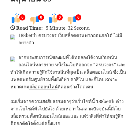
0
0
0
0
Read Time:
5 Minute, 32 Second
188betth ครบวงจร เว็บสล็อตตรง ฝากถอนออโต้ ไม่มี
อย่างต่ำ
จากประสบการณ์ของผมที่ได้ทดลองใช้งานเว็บพนัน
ออนไลน์หลายราย หนึ่งในเว็บที่ออกจะ “ครบวงจร” และ
ทำให้เกิดความรู้สึกใช้งานลื่นที่สุดเป็น สล็อตออนไลน์ ซึ่งเป็น
แพลตฟอร์มศูนย์รวมทั้งยังกีฬา คาสิโน และก็โดยเฉพาะ
หมวดเกม
สล็อตออนไลน์
ที่ค่อนข้างโดดเด่น
ผมเริ่มจากความสงสัยธรรมดาๆว่าเว็บไซต์นี้ 188betth ต่าง
จากเว็บไซต์ทั่วไปยังไง ด้วยเหตุว่าในตลาดปัจจุบันนี้มีเว็บ
สล็อตรวมทั้งพนันออนไลน์เยอะแยะ แต่ว่าสิ่งที่ทำให้ผมรู้สึก
ติดอกติดใจตั้งแต่ครั้งแรก