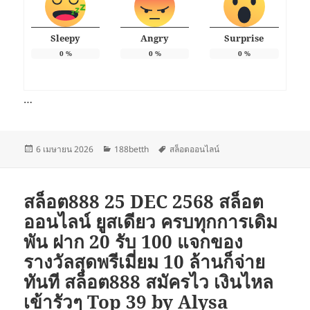
Sleepy
Angry
Surprise
0
%
0
%
0
%
…
เขียน
หมวด
ป้าย
6 เมษายน 2026
188betth
สล็อตออนไลน์
เมื่อ
หมู่
กำกับ
สล็อต888 25 DEC 2568 สล็อต
ออนไลน์ ยูสเดียว ครบทุกการเดิม
พัน ฝาก 20 รับ 100 แจกของ
รางวัลสุดพรีเมี่ยม 10 ล้านก็จ่าย
ทันที สล็อต888 สมัครไว เงินไหล
เข้ารัวๆ Top 39 by Alysa