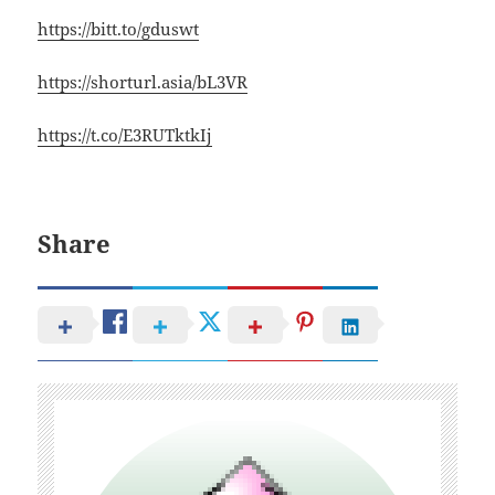
https://bitt.to/gduswt
https://shorturl.asia/bL3VR
https://t.co/E3RUTktkIj
Share