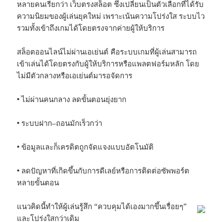
หลายคนเรียกว่า เว็บตรงสล็อต ซึ่งเปลี่ยนเป็นตัวเลือกที่ได้รับ
ความนิยมของผู้เล่นยุคใหม่ เพราะเน้นความโปร่งใส ระบบไว
รวมทั้งเข้าถึงเกมได้โดยตรงจากค่ายผู้ให้บริการ
สล็อตออนไลน์ไม่ผ่านเอเย่นต์ คือระบบเกมที่ผู้เล่นสามารถ
เข้าเล่นได้โดยตรงกับผู้ให้บริการหรือแพลตฟอร์มหลัก โดย
ไม่มีตัวกลางหรือเอเย่นต์มารอจัดการ
• ไม่ผ่านคนกลาง ลดขั้นตอนยุ่งยาก
• ระบบฝาก–ถอนมักเร็วกว่า
• ข้อมูลและก็เครดิตถูกจัดแจงแบบอัตโนมัติ
• ลดปัญหาที่เกิดขึ้นกับการดีเลย์หรือการติดต่อซัพพอร์ต
หลายขั้นตอน
แนวคิดนี้ทำให้ผู้เล่นรู้สึก “ควบคุมได้เองมากขึ้นเรื่อยๆ”
และโปร่งใสกว่าเดิม