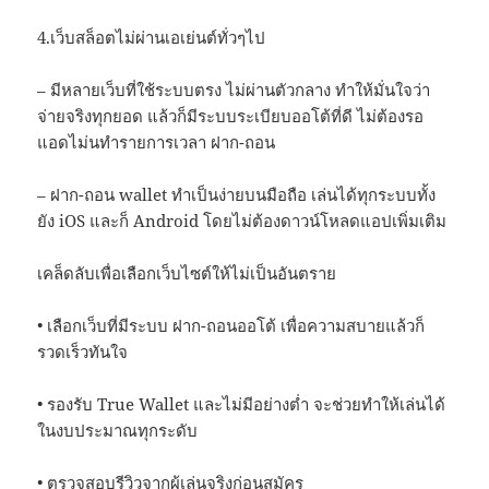
4.เว็บสล็อตไม่ผ่านเอเย่นต์ทั่วๆไป
– มีหลายเว็บที่ใช้ระบบตรง ไม่ผ่านตัวกลาง ทำให้มั่นใจว่า
จ่ายจริงทุกยอด แล้วก็มีระบบระเบียบออโต้ที่ดี ไม่ต้องรอ
แอดไม่นทำรายการเวลา ฝาก-ถอน
– ฝาก-ถอน wallet ทำเป็นง่ายบนมือถือ เล่นได้ทุกระบบทั้ง
ยัง iOS และก็ Android โดยไม่ต้องดาวน์โหลดแอปเพิ่มเติม
เคล็ดลับเพื่อเลือกเว็บไซต์ให้ไม่เป็นอันตราย
• เลือกเว็บที่มีระบบ ฝาก-ถอนออโต้ เพื่อความสบายแล้วก็
รวดเร็วทันใจ
• รองรับ True Wallet และไม่มีอย่างต่ำ จะช่วยทำให้เล่นได้
ในงบประมาณทุกระดับ
• ตรวจสอบรีวิวจากผู้เล่นจริงก่อนสมัคร