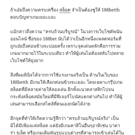
ถ้าเอ๋ยถึงความครบเครื่อง
สล็อต
จำเป็นต้องชูให้ 188betth
ตอบปัญหาเกมเยอะแยะ
แม้กล่าวถึงความ “ครบถ้วนบริบูรณ์” ในวงการเว็บไซต์พนัน
ออนไลน์ ชื่อของ 188bet นับได้ว่าเป็นอีกหนึ่งแพลตฟอร์มที่
ถูกเอ๋ยถึงค่อนข้างจะบ่อยครั้ง เพราะจุดเด่นหลักคือการรวม
เกมมากมายไว้ในระบบเดียว ทำให้ผู้เล่นไม่ต้องสลับไปหลาย
เว็บไซต์ให้ยุ่งยาก
สิ่งที่ผมพินิจได้จากการใช้แรงงานจริงเป็น ด้านในเว็บของ
188betth มีเกมให้เลือกค่อนข้างจะเยอะ โดยเฉพาะกรุ๊ปเกม
สล็อตที่มีหลายค่ายให้ลองเล่น อีกทั้งแนวคลาสสิกไปจน
กระทั่งสล็อตสมัยใหม่ที่มีฟีเจอร์โบนัสแตกต่างกันไป ทำให้ผู้
เล่นสามารถเลือกสไตล์ที่ตนเองถนัดได้ง่าย
อีกจุดที่ทำให้เกิดความรู้สึกว่า “ครบถ้วนบริบูรณ์จริง” เป็น
มิได้มีเพียงแค่สล็อต แต่ยังมีเกมคาสิโนอื่นๆอาทิเช่น บาคา
ร่า รูเล็ต หรือเกมเดิมพันรูปแบบต่างๆที่สามารถเข้าเล่นได้ใน