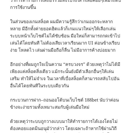
การใช้งานขึ้น
ในส่วนของเกมสล็อต ผมมีความรู้สึกว่าเกมออกจะหลาก
หลาย มีอีกทั้งค่ายยอดฮิตแล้วก็เกมแนวใหม่ๆให้เลือกเล่น
ระบบหน้าเว็บไซต์ไม่ได้ซับซ้อน มือใหม่ก็สามารถกดเข้าไป
เล่นได้โดยทันที ไม่ต้องเสียเวลาเรียนมาก UI ค่อนข้างเรียบ
ง่าย โหลดไว เล่นผ่านมือถือก็ลื่น ไม่มีอาการค้างบ่อยมาก
อีกอย่างที่ผมถูกใจเป็นความ “ครบวงจร” ด้วยเหตุว่าไม่ได้มี
เพียงแค่สล็อตสิ่งเดียว แม้กระนั้นยังมีตัวเลือกอื่นๆให้เล่น
เสริม ทำให้ไม่จำเจ ในเวลาที่เบื่อสล็อตก็สามารถสลับไปอัน
อื่นได้โดยทันทีในระบบเดียวกัน
กระบวนการฝาก–ถอนออโต้บนเว็บไซต์ 188bet นับว่าค่อน
ข้างจะง่ายรวมทั้งเหมาะสมกับผู้เล่นมือใหม่
ด้วยเหตุว่าระบบถูกวางแบบมาให้ทำรายการได้เองโดยไม่
ต้องคอยแอดมินอนุมัว่ากล่าว โดยเฉพาะถ้าหากใช้ผ่านวิถี