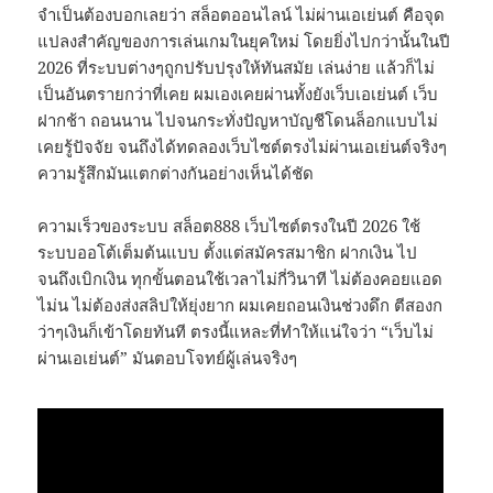
จำเป็นต้องบอกเลยว่า สล็อตออนไลน์ ไม่ผ่านเอเย่นต์ คือจุด
แปลงสำคัญของการเล่นเกมในยุคใหม่ โดยยิ่งไปกว่านั้นในปี
2026 ที่ระบบต่างๆถูกปรับปรุงให้ทันสมัย เล่นง่าย แล้วก็ไม่
เป็นอันตรายกว่าที่เคย ผมเองเคยผ่านทั้งยังเว็บเอเย่นต์ เว็บ
ฝากช้า ถอนนาน ไปจนกระทั่งปัญหาบัญชีโดนล็อกแบบไม่
เคยรู้ปัจจัย จนถึงได้ทดลองเว็บไซต์ตรงไม่ผ่านเอเย่นต์จริงๆ
ความรู้สึกมันแตกต่างกันอย่างเห็นได้ชัด
ความเร็วของระบบ สล็อต888 เว็บไซต์ตรงในปี 2026 ใช้
ระบบออโต้เต็มต้นแบบ ตั้งแต่สมัครสมาชิก ฝากเงิน ไป
จนถึงเบิกเงิน ทุกขั้นตอนใช้เวลาไม่กี่วินาที ไม่ต้องคอยแอด
ไม่น ไม่ต้องส่งสลิปให้ยุ่งยาก ผมเคยถอนเงินช่วงดึก ตีสองก
ว่าๆเงินก็เข้าโดยทันที ตรงนี้แหละที่ทำให้แน่ใจว่า “เว็บไม่
ผ่านเอเย่นต์” มันตอบโจทย์ผู้เล่นจริงๆ