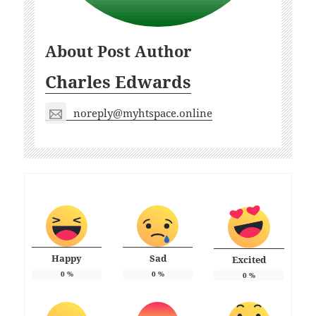
About Post Author
Charles Edwards
noreply@myhtspace.online
Happy
Sad
Excited
0
%
0
%
0
%