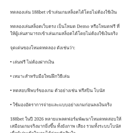
ทดลองเล่น 188bet เข้าเล่นเกมสล็อตได้โดยไม่ต้องใช้เงิน
ทดลองเล่นสล็อตเว็บตรง เป็นโหมด Demo หรือโหมดฟรี ที่
ให้ผู้เล่นสามารถเข้าเล่นเกมสล็อตได้โดยไม่ต้องใช้เงินจริง
จุดเด่นของโหมดทดลอง ดังเช่นว่า:
• เล่นฟรี ไม่ต้องฝากเงิน
• เหมาะสำหรับมือใหม่ฝึกวิธีเล่น
• ทดสอบฟีพบร์ของเกม ตัวอย่างเช่น ฟรีสปิน โบนัส
• ใช้มองอัตราการจ่ายและแบบอย่างเกมก่อนลงเงินจริง
188bet ในปี 2026 หลายแพลตฟอร์มพัฒนาโหมดทดสอบให้
เสมือนเกมจริงมากยิ่งขึ้น ทั้งยังภาพ เสียง รวมทั้งระบบโบนัส
เพื่อผู้เล่นเข้าใจเกมได้ก่อนตัดสินใจ