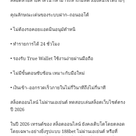
คุณลักษณะเด่นของระบบฝาก–ถอนออโต้
• ไม่ต้องรอคอยแอดมินอนุมัตำหนิ
• ทำรายการได้ 24 ชั่วโมง
• รองรับ True Wallet ใช้งานง่ายผ่านมือถือ
• ไม่มีขั้นตอนซับซ้อน เหมาะกับมือใหม่
• เงินเข้า–ออกรวดเร็วภายในไม่กี่วินาทีถึงไม่กี่นาที
สล็อตออนไลน์ ไม่ผ่านเอเย่นต์ ทดสอบเล่นสล็อตเว็บไซต์ตรง
ปี 2026
ในปี 2026 เทรนด์ของ สล็อตออนไลน์ ยังคงเติบโตโดยตลอด
โดยเฉพาะอย่างยิ่งรูปแบบ 188bet ไม่ผ่านเอเย่นต์ หรือที่