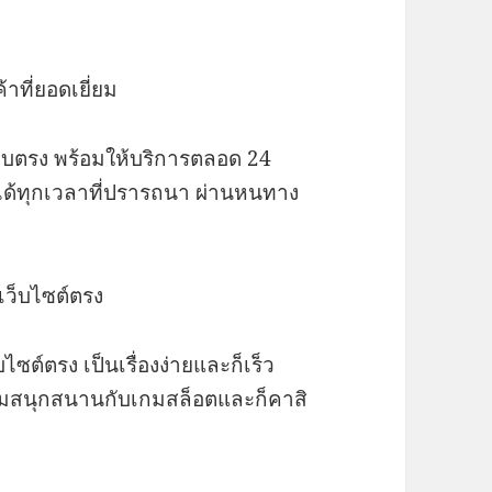
าที่ยอดเยี่ยม
บตรง พร้อมให้บริการตลอด 24
ด้ทุกเวลาที่ปรารถนา ผ่านหนทาง
เว็บไซต์ตรง
ซต์ตรง เป็นเรื่องง่ายและก็เร็ว
ร่วมสนุกสนานกับเกมสล็อตและก็คาสิ