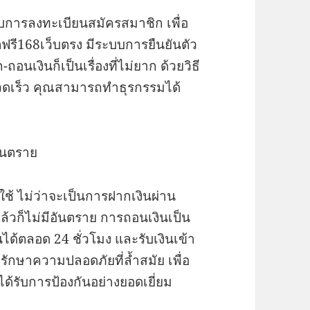
ับการลงทะเบียนสมัครสมาชิก เพื่อ
รี168เว็บตรง มีระบบการยืนยันตัว
อนเงินก็เป็นเรื่องที่ไม่ยาก ด้วยวิธี
วดเร็ว คุณสามารถทำธุรกรรมได้
อันตราย
ใช้ ไม่ว่าจะเป็นการฝากเงินผ่าน
ล้วก็ไม่มีอันตราย การถอนเงินเป็น
ินได้ตลอด 24 ชั่วโมง และรับเงินเข้า
ักษาความปลอดภัยที่ล้ำสมัย เพื่อ
ได้รับการป้องกันอย่างยอดเยี่ยม