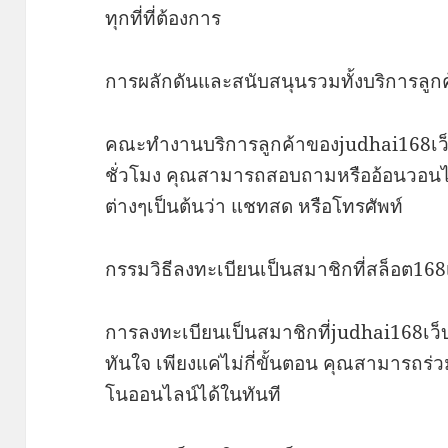
ทุกที่ที่ต้องการ
การผลักดันและสนับสนุนรวมทั้งบริการลูกค้
คณะทำงานบริการลูกค้าของjudhai168เว็
ชั่วโมง คุณสามารถสอบถามหรืออ้อนวอนไ
ต่างๆเป็นต้นว่า แชทสด หรือโทรศัพท์
กรรมวิธีลงทะเบียนเป็นสมาชิกที่สล็อต168
การลงทะเบียนเป็นสมาชิกที่judhai168เว็บไ
ทันใจ เพียงแค่ไม่กี่ขั้นตอน คุณสามารถ
โนออนไลน์ได้ในทันที