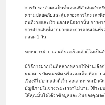
การรับรองตัวตนเป็นขั้นตอนที่สำคัญสำหร
ความปลอดภัยและคุ้มครองการโกง เครดิตฟ
ตนที่ง่ายและเร็ว นอกเหนือจากนั้น การฝาก-ถ
การฝากเงินที่มากมายและการถอนเงินที่ร
ตลอด 1 วัน
ระบบการฝาก-ถอนที่รวดเร็วแล้วก็ไม่เป็น
มีวิธีการฝากเงินที่หลากหลายให้ท่านเลือก
ธนาคาร บัตรเครดิต หรือวอลเล็ท ที่สบายแ
เรื่องที่ไม่ยากแล้วก็เร็ว คุณสามารถเบิกเง
บัญชีภายในช่วงระยะเวลาไม่นาน ใช้ระบบร
ให้คุณมั่นใจได้ว่าข้อมูลและเงินของคุณจะ