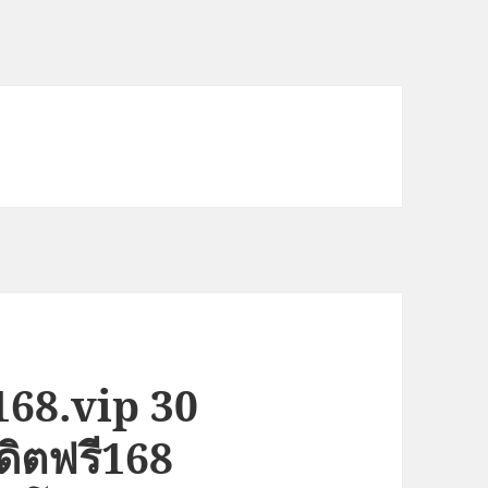
168.vip 30
ิตฟรี168