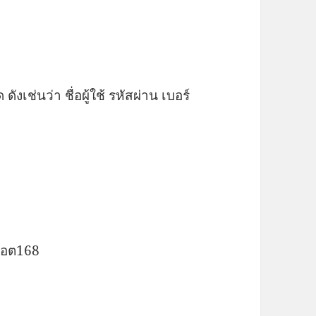
งเช่นว่า ชื่อผู้ใช้ รหัสผ่าน เบอร์
ล็อต168