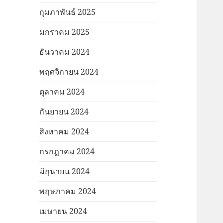
กุมภาพันธ์ 2025
มกราคม 2025
ธันวาคม 2024
พฤศจิกายน 2024
ตุลาคม 2024
กันยายน 2024
สิงหาคม 2024
กรกฎาคม 2024
มิถุนายน 2024
พฤษภาคม 2024
เมษายน 2024