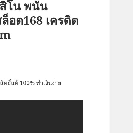
สิโน พนัน
สล็อต168 เครดิต
am
ิทธิ์แท้ 100% ทำเงินง่าย