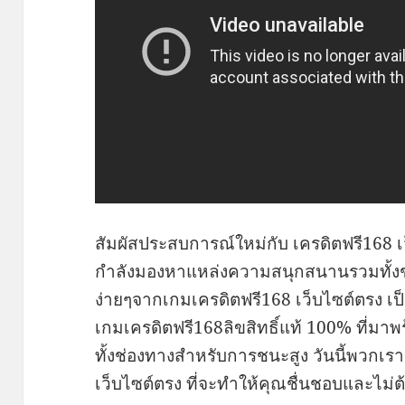
สัมผัสประสบการณ์ใหม่กับ เครดิตฟรี168 เว็บ
กำลังมองหาแหล่งความสนุกสนานรวมทั้งช
ง่ายๆจากเกมเครดิตฟรี168 เว็บไซต์ตรง เ
เกมเครดิตฟรี168ลิขสิทธิ์แท้ 100% ที่มาพร
ทั้งช่องทางสำหรับการชนะสูง วันนี้พวกเร
เว็บไซต์ตรง ที่จะทำให้คุณชื่นชอบและไม