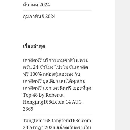
มีนาคม 2024
กุมภาพันธ์ 2024
เรื่องล่าสุด
เครดิตฟรี บริการเกมคาสิโน ครบ
ครัน 24 ชั่วโมง โปรโมชั่นเครดิต
ฟรี 100% กล่องสุ่มเฮงเฮง รับ
เครดิตฟรี ยูสเดียว เล่นได้ทุกเกม
เครดิตฟรี แจก เครดิตฟรี เยอะที่สุด
Top 48 by Roberta
Hengjing168d.com 14 AUG
2569
Tangtem168 tangtem168e.com
23 กรกฎา 2026 สล็อตเว็บตรง เว็บ