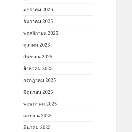
มกราคม 2026
ธันวาคม 2025
พฤศจิกายน 2025
ตุลาคม 2025
กันยายน 2025
สิงหาคม 2025
กรกฎาคม 2025
มิถุนายน 2025
พฤษภาคม 2025
เมษายน 2025
มีนาคม 2025