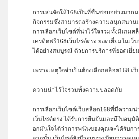
การเล่นจัดให้168เป็นที่ชื่นชอบอย่างมากม
กิจกรรมซึ่งสามารถสร้างความสนุกสนานแล
การเลือกเว็บไซต์ที่น่าไว้ใจรวมทั้งมีเกมสล
เครดิตฟรี168เว็บไซต์ตรง ยอดเยี่ยมในเว็บท
ได้อย่างสมบูรณ์ ด้วยการบริการที่ยอดเยี
เพราะเหตุใดจำเป็นต้องเลือกสล็อต168 เว็
ความน่าไว้ใจรวมทั้งความปลอดภัย
การเลือกเว็บไซต์เว็บสล็อต168ที่มีความน่าเ
เว็บไซต์ตรง ได้รับการยืนยันและมีใบอนุมัติ
อกมั่นใจได้ว่าการพนันของคุณจะได้รับกา
จากนั้น เว็บไซต์ยังมีระบบระเบียบการดู