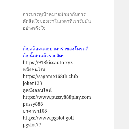
การบรรลุเป้าหมายมักมากับการ
ตัดสินใจของเราในเวลาที่เรารับมัน
อย่างจริงใจ
เว็บสล็อตและบาคาร่าของโครตดี
เว็บนี้เล่นแล้วรวยจัดๆ
https://918kissauto.xyz
หนังชนโรง
https://sagame168th.club
joker123
ดูหนังออนไลน์
https://www.pussy888play.com
pussy888
บาคาร่า168
https://www.pgslot.golf
pgslot77