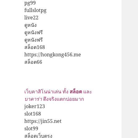
pg99
fullslotpg
live22
ดูหนัง
ดูหนังฟรี
ดูหนังฟรี
สล็อต168
https://hongkong456.me
สล็อต66
เว็บคาสิโนน่าเล่น ทั้ง
สล็อต
และ
บาคาร่า
ตึงจริงแตกบ่อยมาก
joker123
slot168
https://jin55.net
slot99
สล็อตเว็บตรง