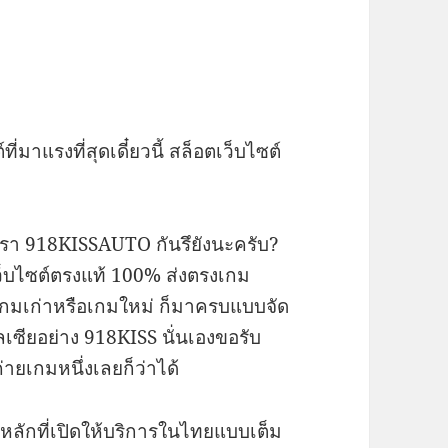
่มาแรงที่สุดเดี๋ยวนี้ สล็อตเว็บไซต์
เรา 918KISSAUTO กันรึยังนะครับ?
เว็บไซต์ตรงแท้ 100% ส่งตรงเกม
กมเก่าหรือเกมใหม่ ก็มาครบแบบจัด
เซียอย่าง 918KISS นั่นเองขอรับ
ายเกมหนึ่งเลยก็ว่าได้
์หลักที่เปิดให้บริการในไทยแบบเต็ม