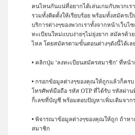
คนไหนกันแน่ที่อยากได้เล่นเกมกับพวกเรา
รวมทั้งติดตั้งให้เรียบร้อย พร้อมทั้งสมัครเป็
บริการต่างๆของพวกเราทั้งจากหน้าเว็บไ
ทะเบียนใหม่แบบง่ายๆไม่ยุ่งยาก สมัครด้วยตั
ไหล โดยสมัครตามขั้นตอนต่างๆดังนี้ได้เล
• คลิกปุ่ม ‘ลงทะเบียนสมัครสมาชิก’ ที่หน้า
• กรอกข้อมูลต่างๆของคุณให้ถูกแล้วก็ครบ 
โทรศัพท์มือถือ รหัส OTP ที่ได้รับ รหัสผ่
ก็เลขที่บัญชี พร้อมตอบปัญหาเพิ่มเติมจา
• พิจารณาข้อมูลต่างๆของคุณให้ถูก ถ้าหา
สมาชิก