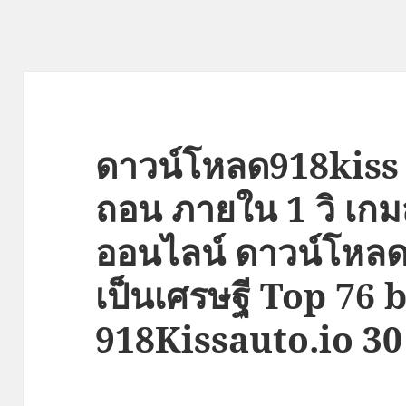
ดาวน์โหลด918kiss 
ถอน ภายใน 1 วิ เกม
ออนไลน์ ดาวน์โหลด
เป็นเศรษฐี Top 76
918Kissauto.io 3