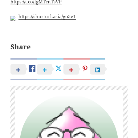
https://t.co/IgMTcnTsVP
https://shorturl.asia/go5v1
Share