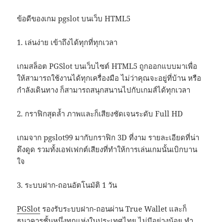
ข้อดีของเกม pgslot บนเว็บ HTML5
1. เล่นง่าย เข้าถึงได้ทุกที่ทุกเวลา
เกมสล็อต PGSlot บนเว็บไซต์ HTML5 ถูกออกแบบมาเพื่อ
ให้สามารถใช้งานได้ทุกเครื่องมือ ไม่ว่าคุณจะอยู่ที่บ้าน หรือ
กำลังเดินทาง ก็สามารถสนุกสนานไปกับเกมส์ได้ทุกเวลา
2. กราฟิกสุดล้ำ ภาพและก็เสียงชัดเจนระดับ Full HD
เกมจาก pgslot99 มากับกราฟิก 3D ที่งาม รายละเอียดที่น่า
ดึงดูด รวมทั้งเอฟเฟกต์เสียงที่ทำให้การเล่นเกมนั้นเบิกบาน
ใจ
3. ระบบฝาก-ถอนอัตโนมัติ 1 วัน
PGSlot
รองรับระบบฝาก-ถอนผ่าน True Wallet และก็
ธนาคารชั้นหนึ่งทุกแห่งในประเทศไทย ไม่มีอย่างน้อย ทำ