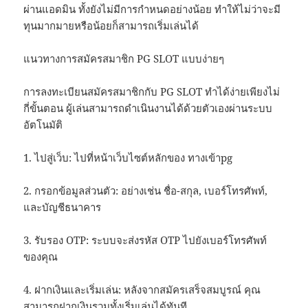
ผ่านแอดมิน ทั้งยังไม่มีการกำหนดอย่างน้อย ทำให้ไม่ว่าจะมี
ทุนมากมายหรือน้อยก็สามารถเริ่มเล่นได้
แนวทางการสมัครสมาชิก PG SLOT แบบง่ายๆ
การลงทะเบียนสมัครสมาชิกกับ PG SLOT ทำได้ง่ายเพียงไม่
กี่ขั้นตอน ผู้เล่นสามารถดำเนินงานได้ด้วยตัวเองผ่านระบบ
อัตโนมัติ
1. ไปสู่เว็บ: ไปที่หน้าเว็บไซต์หลักของ ทางเข้าpg
2. กรอกข้อมูลส่วนตัว: อย่างเช่น ชื่อ-สกุล, เบอร์โทรศัพท์,
และบัญชีธนาคาร
3. รับรอง OTP: ระบบจะส่งรหัส OTP ไปยังเบอร์โทรศัพท์
ของคุณ
4. ฝากเงินและเริ่มเล่น: หลังจากสมัครเสร็จสมบูรณ์ คุณ
สามารถฝากเงินรวมทั้งเริ่มเล่นได้ทันที