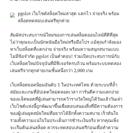
pgslot เว็บไซต์สล็อตใหม่ล่าสุด แตกไว จ่ายจริง พร้อม
สล็อตทดสอบเล่นฟรีทุกค่าย
สัมผัสประสบการณ์ใหม่ของการเล่นสล็อตออนไลน์ที่ดีที่สุด
ไม่ว่าคุณจะเป็นนักพนันมือใหม่หรือมือโปร แม้คุณกำลังมอง
หาเว็บสล็อตที่แตกง่าย จ่ายจริง พร้อมความสนุกสนานแบบ
ไม่มีข้อจำกัด pgslot เป็นคำตอบ! ร่วมเปิดประสบการณ์กับ
เว็บสล็อตใหม่ปัจจุบันที่มีฟีเจอร์ครบถ้วน พร้อมระบบทดลอง
เล่นฟรีจากทุกค่ายเกมชั้นหนึ่งกว่า 2,000 เกม
เว็บสล็อตยอดนิยมอันดับ 1 ในประเทศไทย ด้วยระบบที่ล้ำ
สมัยและเกมที่อัปเดตใหม่ตลอดเวลา การันตีความแตกง่าย
ของแจ็คพอตที่ผู้เล่นสามารถคว้ารางวัลใหญ่ได้วันแล้ววันเล่า
เว็บไซต์แห่งนี้ถูกพัฒนาขึ้นเพื่อตอบสนองสิ่งที่มีความต้องการ
ของผู้เล่นยุคสมัยใหม่ที่อยากได้อีกทั้งความสบาย เร็วทันใจ
รวมทั้งความแน่ใจในประเด็นการชำระเงินจริง หากคุณเพิ่ง
จะเริ่มต้นเล่นสล็อต ควรจะทดสอบเล่นฟรีก่อนเพื่อทำความ