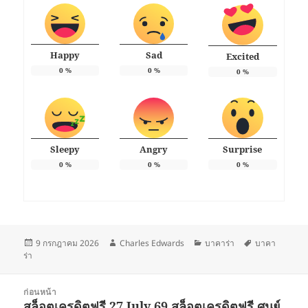
Happy
Sad
Excited
0
%
0
%
0
%
Sleepy
Angry
Surprise
0
%
0
%
0
%
เขียน
ผู้
หมวด
ป้าย
9 กรกฎาคม 2026
Charles Edwards
บาคาร่า
บาคา
เมื่อ
เขียน
หมู่
กำกับ
ร่า
แนะแนว
ก่อนหน้า
เรื่อง
สล็อตเครดิตฟรี 27 July 69 สล็อตเครดิตฟรี ศูนย์
เรื่อง