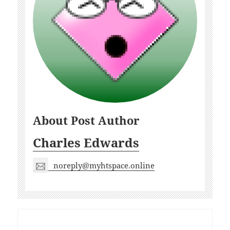
About Post Author
Charles Edwards
noreply@myhtspace.online