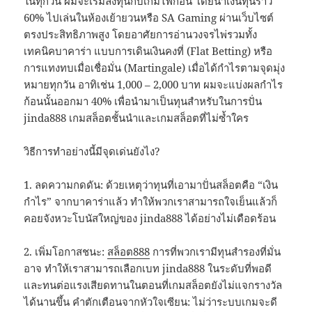
ในทุกวัน ผมจะเริ่มลงทุนกับเกมไพ่ก่อน โดยนำเงินทุนราว
60% ไปเล่นในห้องเย้ายวนหรือ SA Gaming ผ่านเว็บไซต์
ตรงประสิทธิภาพสูง โดยอาศัยการอ่านวงจรไพ่รวมทั้ง
เทคนิคบาคาร่า แบบการเดินเงินคงที่ (Flat Betting) หรือ
การแทงทบเมื่อเชื่อมั่น (Martingale) เมื่อได้กำไรตามจุดมุ่ง
หมายทุกวัน อาทิเช่น 1,000 – 2,000 บาท ผมจะแบ่งผลกำไร
ก้อนนั้นออกมา 40% เพื่อนำมาเป็นทุนสำหรับในการปั่น
jinda888 เกมสล็อตชั้นนำและเกมสล็อตที่ไม่ซ้ำใคร
วิธีการทำอย่างนี้มีจุดเด่นยังไง?
1. ลดความกดดัน: ด้วยเหตุว่าทุนที่เอามาปั่นสล็อตคือ “เงิน
กำไร” จากบาคาร่าแล้ว ทำให้พวกเราสามารถใจเย็นแล้วก็
คอยจังหวะโบนัสใหญ่ของ jinda888 ได้อย่างไม่เดือดร้อน
2. เพิ่มโอกาสชนะ:
สล็อต888
การที่พวกเรามีทุนสำรองที่มั่น
อาจ ทำให้เราสามารถเลือกเบท jinda888 ในระดับที่พอดี
และทนต่อแรงเสียดทานในตอนที่เกมสล็อตยังไม่แจกรางวัล
ได้นานขึ้น คำตักเตือนจากหัวใจเซียน: ไม่ว่าระบบเกมจะดี