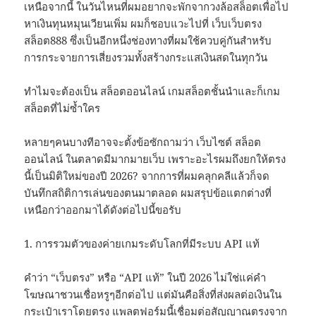
เหนือจากนี้ ในวันไหนที่ผมอยากจะพักจากวงล้อสล็อตเพื่อไป
หาเงินทุนหมุนเวียนเพิ่ม ผมก็ชอบแวะไปที่ เว็บเว็บตรง
สล็อต888 ซึ่งเป็นอีกหนึ่งช่องทางที่ผมใช้ควบคู่กันสำหรับ
การกระจายการเสี่ยงรวมทั้งสร้างกระแสเงินสดในทุกวัน
ทำไมจะต้องเป็น สล็อตออนไลน์ เกมสล็อตชั้นนำและก็เกม
สล็อตที่ไม่ซ้ำใคร
หลายๆคนบางทีอาจจะตั้งข้อซักถามว่า เว็บไซต์ สล็อต
ออนไลน์ ในตลาดมีมากมายเว็บ เพราะอะไรผมถึงยกให้ตรง
นี้เป็นมิติใหม่ของปี 2026? จากการที่ผมคลุกคลีแล้วก็จด
บันทึกสถิติการเล่นของตนมาตลอด ผมสรุปข้อแตกต่างที่
เหนือกว่าออกมาได้ดังต่อไปนี้ขอรับ
1. การรวมตัวของค่ายเกมระดับโลกที่มีระบบ API แท้
คำว่า “เว็บตรง” หรือ “API แท้” ในปี 2026 ไม่ใช่แค่คำ
โฆษณาชวนเชื่อหรูๆอีกต่อไป แต่มันคือสิ่งที่ส่งผลต่อเงินใน
กระเป๋าเราโดยตรง แพลตฟอร์มนี้เชื่อมต่อสัญญาณตรงจาก