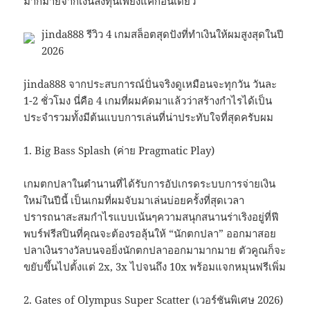
มากมายจากเงินลงทุนเพียงแค่ก้อนเดียว
jinda888 รีวิว 4 เกมสล็อตสุดปังที่ทำเงินให้ผมสูงสุดในปี
2026
jinda888 จากประสบการณ์ปั่นจริงดูเหมือนจะทุกวัน วันละ
1-2 ชั่วโมง นี่คือ 4 เกมที่ผมคัดมาแล้วว่าสร้างกำไรได้เป็น
ประจำรวมทั้งมีต้นแบบการเล่นที่น่าประทับใจที่สุดครับผม
1. Big Bass Splash (ค่าย Pragmatic Play)
เกมตกปลาในตำนานที่ได้รับการอัปเกรดระบบการจ่ายเงิน
ใหม่ในปีนี้ เป็นเกมที่ผมจับมาเล่นบ่อยครั้งที่สุดเวลา
ปรารถนาสะสมกำไรแบบเน้นๆความสนุกสนานร่าเริงอยู่ที่ฟี
พบร์ฟรีสปินที่คุณจะต้องรอลุ้นให้ “นักตกปลา” ออกมาสอย
ปลาเงินรางวัลบนจอยิ่งนักตกปลาออกมามากมาย ตัวคูณก็จะ
ขยับขึ้นไปตั้งแต่ 2x, 3x ไปจนถึง 10x พร้อมแจกหมุนฟรีเพิ่ม
2. Gates of Olympus Super Scatter (เวอร์ชันพิเศษ 2026)