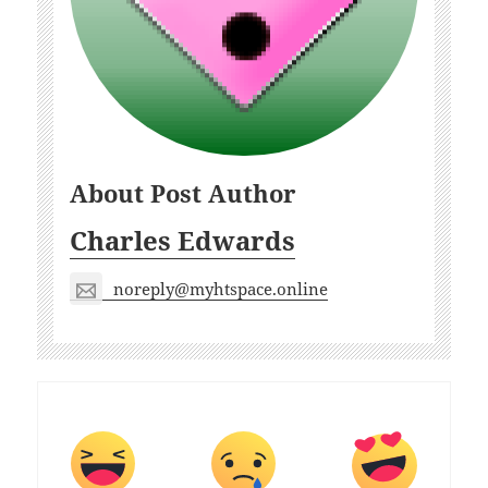
About Post Author
Charles Edwards
noreply@myhtspace.online