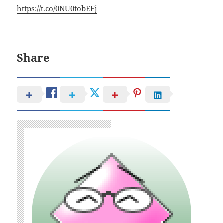
https://t.co/0NU0tobEFj
Share