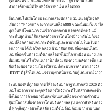
จุดเปลี่ยนจากคนเกือบจะหมดกระเป๋า สู่การศึกษาและ
ทำการค้นพบมิติใหม่ที่วิธีการทำเงิน สล็อต888
ย้อนกลับไปเมื่อโดยประมาณสองปีกลาย ผมเคยอยู่ในจุดที่
เรียกว่า “ทางตัน” ของการเล่นสล็อต888 ขณะนั้นผมวิ่งเข้าใส่
ทุกเว็บที่มีโฆษณาชวนเชื่อว่าแตกง่าย แจกเครดิตฟรี แม้
กระนั้นสุดท้ายก็สิ้นสุดลงด้วยการโดนโกงบ้าง หรือไม่ก็เจอ
เกมที่ล็อคคำตอบจนกระทั่งเงินทุนละลายหายไปในพริบตา
จนกว่าผมได้เปิดใจทดลองเข้ามาสัมผัสกับสล็อตออนไลน์
เกมสล็อตชั้นนำรวมทั้งเกมสล็อตที่ไม่มีใครเหมือน อย่างแรก
ที่ผมสัมผัสได้ไม่ใช่แค่กราฟิกที่สวยสดงดงามอลังการขึ้น แต่
คือเรื่องของ “ความโปร่งใสรวมทั้งระบบการคำนวณรางวัล
(RTP)” ที่รู้สึกได้แจ่มแจ้งว่ายุตำหนิธรรมกับผู้เล่นมากยิ่งกว่า
ระบบของที่นี่ถูกอัปเกรดให้รองรับมาตรฐานสากลปี 2026 ตัว
เกมไม่มีอาการกระตุกหรือค้างในจังหวะที่โบนัสกำลังจะเข้า
ซึ่งไอ้อาการค้างอย่างนั้นล่ะที่คนเล่นสล็อตจะทราบดีว่ามัน
สุ่มมีโอกาสเสี่ยงต่อการโดนปรับค่าผลสรุป แต่ว่าสำหรับตรง
นี้ ทุกๆสิ่งทุกๆอย่างไหลลื่นรวมทั้งไม่อ้อมค้อมมากมาย นอก