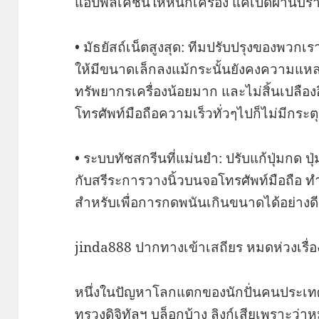
แอปพลิเคชันให้หนักเครื่อง แค่เปิดผ่านบรา
• มัธยัสถ์เน็ตสูงสุด: ทีมปรับปรุงของพวก
ให้มีขนาดเล็กลงแม้กระนั้นยังคงความแห
ทรัพยากรเครื่องน้อยมาก และไม่สิ้นเปลืองอ
โทรศัพท์มือถือความเร็วทั่วๆไปก็ไม่มีกระต
• ระบบทัชสกรีนที่แม่นยำ: ปรับแก้ปุ่มกด ปุ
กับสรีระการวางนิ้วบนจอโทรศัพท์มือถือ 
สำหรับเพื่อการกดพนันเกินขนาดได้อย่างดีเ
jinda888 ปากทางเข้าเสถียร หมดห่วงเรื่อง
หนึ่งในปัญหาโลกแตกของนักปั่นคนประเทศไ
ทรวงดิจิทัลฯ บล็อกบ้าง ลิงก์เสียเพราะว่าห