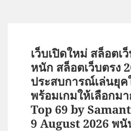
เว็บเปิดใหม่ สล็อตเ
หนัก สล็อตเว็บตรง 
ประสบการณ์เล่นยุค
พร้อมเกมให้เลือกมา
Top 69 by Samant
9 August 2026 พนั