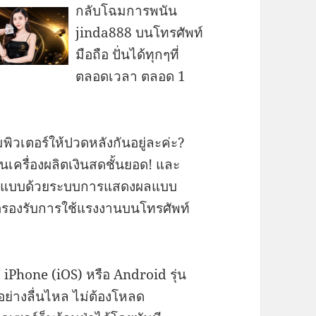
กลับโฉมการพนัน
jinda888 บนโทรศัพท์
มือถือ ปั่นได้ทุกๆที่
ตลอดเวลา ตลอด 1
พิวเตอร์ให้ปวดหลังกันอยู่ละค่ะ?
นเครื่องผลิตเงินสดชั้นยอด! และ
ูรณ์แบบด้วยระบบการแสดงผลแบบ
่อรองรับการใช้แรงงานบนโทรศัพท์
้ iPhone (iOS) หรือ Android รุ่น
อย่างลื่นไหล ไม่ต้องโหลด