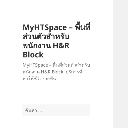
MyHTSpace – พื้นที่
ส่วนตัวสำหรับ
พนักงาน H&R
Block
MyHTSpace – พื้นที่ส่วนตัวสำหรับ
พนักงาน H&R Block. บริการที่
ทำให้ชีวิตง่ายขึ้น.
ค้นหา
สำหรับ: