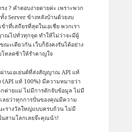
บตรง ? คำตอบง่ายดายค่ะ เพราะพวก
ั้ง Server ข้างหลังบ้านด้วยงบ
้าที่เสถียรที่สุดในเอเชีย พวกเรา
ไปทั่วทุกจุด ทำให้ไม่ว่าจะมีผู้
ะเดียวกัน เว็บก็ยังคงรันได้อย่าง
เว็บโหลดช้าให้รำคาญใจ
ผ่านเอเย่นต์ที่ส่งสัญญาณ API แท้
 (API แท้ 100%) มีความหมายว่า
ายแม่ ไม่มีการดักจับข้อมูล ไม่มี
้เลยว่าทุกการปั่นของคุณมีความ
ชนะรางวัลใหญ่แบบครบถ้วน ไม่มี
สุดในสามโลกเลยจ๊ะคุณน้า!