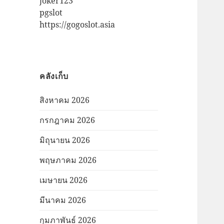
joker123
pgslot
https://gogoslot.asia
คลังเก็บ
สิงหาคม 2026
กรกฎาคม 2026
มิถุนายน 2026
พฤษภาคม 2026
เมษายน 2026
มีนาคม 2026
กุมภาพันธ์ 2026