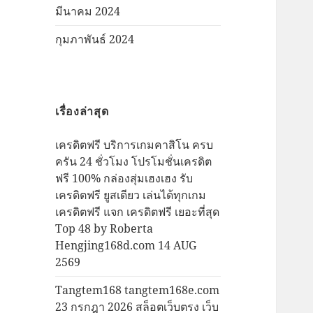
มีนาคม 2024
กุมภาพันธ์ 2024
เรื่องล่าสุด
เครดิตฟรี บริการเกมคาสิโน ครบ
ครัน 24 ชั่วโมง โปรโมชั่นเครดิต
ฟรี 100% กล่องสุ่มเฮงเฮง รับ
เครดิตฟรี ยูสเดียว เล่นได้ทุกเกม
เครดิตฟรี แจก เครดิตฟรี เยอะที่สุด
Top 48 by Roberta
Hengjing168d.com 14 AUG
2569
Tangtem168 tangtem168e.com
23 กรกฎา 2026 สล็อตเว็บตรง เว็บ