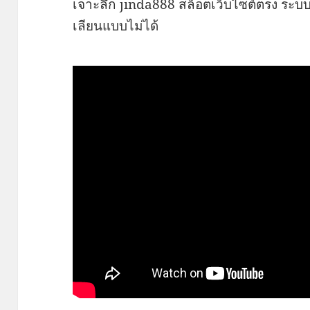
เจาะลึก jinda888 สล็อตเว็บไซต์ตรง ระบบข
เลียนแบบไม่ได้