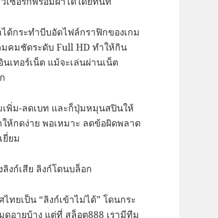
วเซอร์ก็พร้อมฝ่าได้โดยทันที
เราได้กระทำบีบอัดไฟล์กราฟิกของเกม
ลมคมชัดระดับ Full HD ทำให้กิน
ินเทอร์เน็ต แม้จะเล่นผ่านเน็ต
ุก
่มเพิ่ม-ลดเบท และก็ปุ่มหมุนสปินให้
ทำให้กดง่าย พอเหมาะ ลดข้อผิดพลาด
ยี่ยม
ลิงก์เสีย ลิงก์โดนบล็อก
ทยเป็น “ลิงก์เข้าไม่ได้” โดนกระ
มดอายุบ้าง แต่ที่ สล็อต888 เรามีทีม