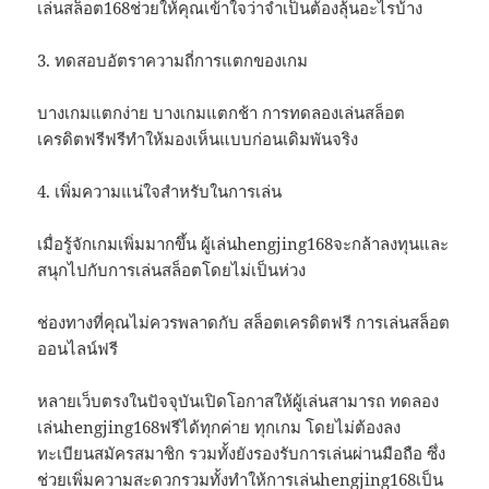
เล่นสล็อต168ช่วยให้คุณเข้าใจว่าจำเป็นต้องลุ้นอะไรบ้าง
3. ทดสอบอัตราความถี่การแตกของเกม
บางเกมแตกง่าย บางเกมแตกช้า การทดลองเล่นสล็อต
เครดิตฟรีฟรีทำให้มองเห็นแบบก่อนเดิมพันจริง
4. เพิ่มความแน่ใจสำหรับในการเล่น
เมื่อรู้จักเกมเพิ่มมากขึ้น ผู้เล่นhengjing168จะกล้าลงทุนและ
สนุกไปกับการเล่นสล็อตโดยไม่เป็นห่วง
ช่องทางที่คุณไม่ควรพลาดกับ สล็อตเครดิตฟรี การเล่นสล็อต
ออนไลน์ฟรี
หลายเว็บตรงในปัจจุบันเปิดโอกาสให้ผู้เล่นสามารถ ทดลอง
เล่นhengjing168ฟรีได้ทุกค่าย ทุกเกม โดยไม่ต้องลง
ทะเบียนสมัครสมาชิก รวมทั้งยังรองรับการเล่นผ่านมือถือ ซึ่ง
ช่วยเพิ่มความสะดวกรวมทั้งทำให้การเล่นhengjing168เป็น