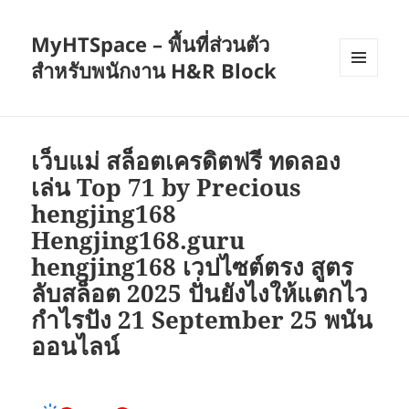
MyHTSpace – พื้นที่ส่วนตัว
สำหรับพนักงาน H&R Block
เมนู
และวิด
เจ็ต
เว็บแม่ สล็อตเครดิตฟรี ทดลอง
เล่น Top 71 by Precious
hengjing168
Hengjing168.guru
hengjing168 เวปไซต์ตรง สูตร
ลับสล็อต 2025 ปั่นยังไงให้แตกไว
กำไรปัง 21 September 25 พนัน
ออนไลน์