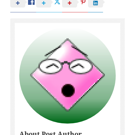
About Post Author