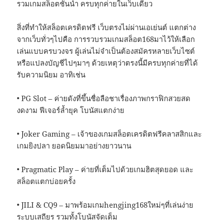
รวมเกมสล็อตชั้นนำ ครบทุกค่ายในเว็บเดียว
สิ่งที่ทำให้สล็อตเครดิตฟรี เว็บตรงไม่ผ่านเอเย่นต์ แตกต่าง
จากเว็บทั่วๆไปคือ การรวบรวมเกมสล็อต168มาไว้ให้เลือก
เล่นแบบครบวงจร ผู้เล่นไม่จำเป็นต้องสมัครหลายเว็บไซต์
หรือแปลงบัญชีไปๆมาๆ ด้วยเหตุว่าตรงนี้มีครบทุกค่ายที่ได้
รับความนิยม อาทิเช่น
• PG Slot – ค่ายดังที่ขึ้นชื่อลือชาเรื่องภาพกราฟิกสวยสด
งดงาม ฟีเจอร์ล้ำยุค โบนัสแตกง่าย
• Joker Gaming – เจ้าของเกมสล็อตเครดิตฟรีคลาสสิกและ
เกมยิงปลา ยอดนิยมมาอย่างยาวนาน
• Pragmatic Play – ค่ายที่เต็มไปด้วยเกมฮิตสุดยอด และ
สล็อตแตกบ่อยครั้ง
• JILI & CQ9 – มาพร้อมเกมhengjing168ใหม่ๆที่เล่นง่าย
ระบบเสถียร รวมทั้งโบนัสจัดเต็ม