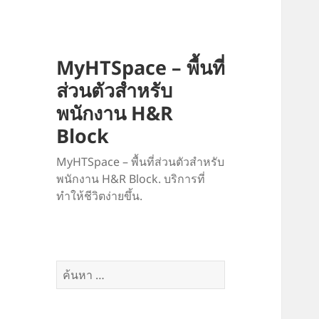
MyHTSpace – พื้นที่
ส่วนตัวสำหรับ
พนักงาน H&R
Block
MyHTSpace – พื้นที่ส่วนตัวสำหรับ
พนักงาน H&R Block. บริการที่
ทำให้ชีวิตง่ายขึ้น.
ค้นหา
สำหรับ: