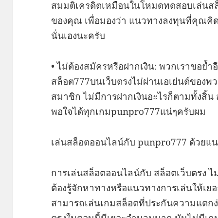
สมมติเครดิตเหมือนในโหมดทดสอบเล่นสล็อ
ของคุณ เพื่อมองว่า แนวทางลงทุนที่คุณคิ
นั่นเองนะครับ
• ไม่ต้องสมัครหรือฝากเงิน: พวกเราขอย้ำอ
สล็อต777บนเว็บตรงไม่ผ่านเอเย่นต์ของพว
สมาชิก ไม่มีการฝากเงินอะไรก็ตามทั้งสิ้
พอใจได้ทุกเกมpunpro777แน่ๆครับผม
เล่นสล็อตออนไลน์กับ punpro777 ด้วยแ
การเล่นสล็อตออนไลน์กับ สล็อตเว็บตรง ไม
ต้องรู้จักหาทางหรือแนวทางการเล่นให้เยอะข
สามารถเล่นเกมสล็อตที่ประกันความแตกง่า