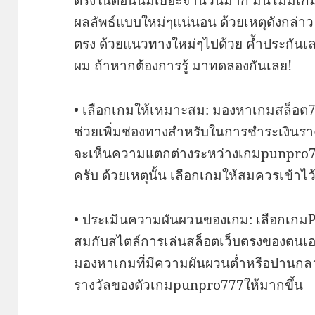
ตรงในตอนนี้มีเยอะจำนวนมาก มันไม่มีเกม
ผลลัพธ์แบบใหม่ๆแน่นอน ด้วยเหตุดังกล่าว
ตรง ด้วยแนวทางใหม่ๆไปด้วย ค้ำประกันเลย
ผม ถ้าหากต้องการรู้ มาทดลองกันเลย!
• เลือกเกมให้เหมาะสม: มองหาเกมสล็อต777ท
ช่วยเพิ่มช่องทางสำหรับในการชำระเงินรางวั
จะเห็นความแตกต่างระหว่างเกมpunpro777ท
ครับ ด้วยเหตุนั้น เลือกเกมให้สมควรเข้าไว
• ประเมินความผันผวนของเกม: เลือกเกมP
สมกับสไตล์การเล่นสล็อตเว็บตรงของตนเอ
มองหาเกมที่มีความผันผวนต่ำหรือปานกลาง
รางวัลของตัวเกมpunpro777ให้มากขึ้น