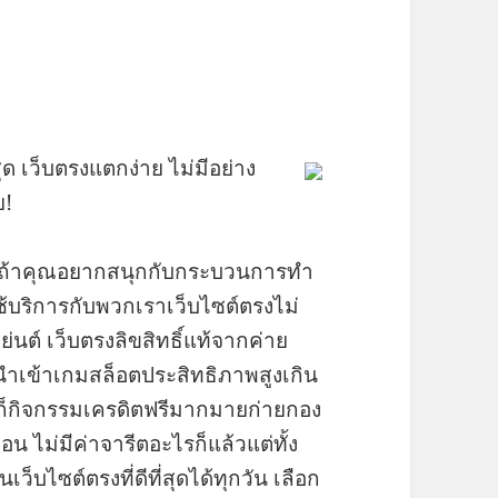
สุด เว็บตรงแตกง่าย ไม่มีอย่าง
ย!
พัน ถ้าคุณอยากสนุกกับกระบวนการทำ
ช้บริการกับพวกเราเว็บไซต์ตรงไม่
ย่นต์ เว็บตรงลิขสิทธิ์แท้จากค่าย
ำเข้าเกมสล็อตประสิทธิภาพสูงเกิน
ก็กิจกรรมเครดิตฟรีมากมายก่ายกอง
 ไม่มีค่าจารีตอะไรก็แล้วแต่ทั้ง
ไซต์ตรงที่ดีที่สุดได้ทุกวัน เลือก