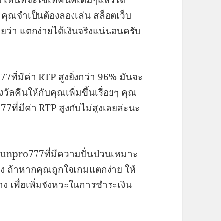
ไหนที่จะใช้เทคนิคเดิมๆแล้วได้
 คุณจำเป็นต้องลองเล่น สล็อตเว็บ
ว่า แตกง่ายได้เงินจริงแน่นอนครับ
ี่มีค่า RTP สูงยิ่งกว่า 96% มันจะ
ลคืนให้กับคุณเพิ่มขึ้นเรื่อยๆ คุณ
ี่มีค่า RTP สูงกับไม่สูงเลยล่ะนะ
้
unpro777ที่มีความปั่นป่วนเหมาะ
ง ถ้าหากคุณถูกใจเกมแตกง่าย ให้
 เพื่อเพิ่มจังหวะในการชำระเงิน