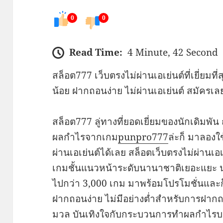
0
0
Read Time:
4 Minute, 42 Second
สล็อต777 เว็บตรงไม่ผ่านเอเย่นต์ที่เยี่ยมที่
น้อย ฝากถอนง่าย ไม่ผ่านเอเย่นต์ สมัครเล
สล็อต777 ลู่ทางที่ยอดเยี่ยมของนักเดิม
ผลกำไรจากเกม
punpro777
ล่ะก็ มาลองใ
ผ่านเอเย่นต์ได้เลย สล็อตเว็บตรงไม่ผ่านเอเ
เกมชั้นแนวหน้าระดับนานาชาติเยอะแยะ น
ไปกว่า 3,000 เกม มาพร้อมโปรโมชั่นและ
ฝากถอนง่าย ไม่มีอย่างต่ำสำหรับการฝากถอน
มวล บันเทิงใจกับกระบวนการทำผลกำไรบนเว็บ