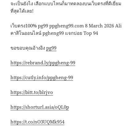
จะเป็นยังไง เลือกแบบไหนก็มาทดลองบนเว็บตรงที่ดีเยี่ยม
ที่สุดได้เลย!
เว็บตรง100% pg99 ppgheng99.com 8 March 2026 Ali
คาสิโนออนไลน์ pgheng99 แจกบ่อย Top 94
ขอขอบคุณอ้างอิง
pg99
https://rebrand.ly/ppgheng-99
https://cutly.info/ppgheng-99
https://bitt.to/blrjvo
https://shorturl.asia/oQL0p
https://t.co/nO3UQMk954