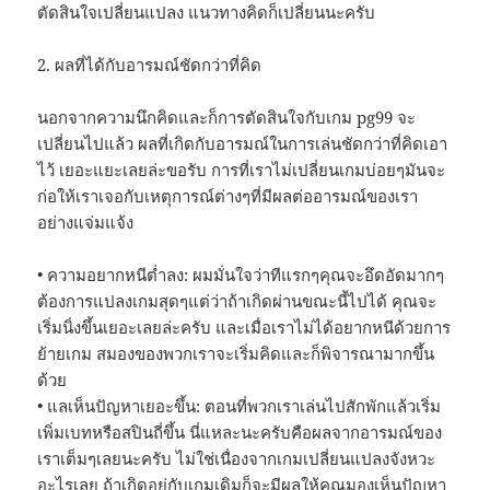
ตัดสินใจเปลี่ยนแปลง แนวทางคิดก็เปลี่ยนนะครับ
2. ผลที่ได้กับอารมณ์ชัดกว่าที่คิด
นอกจากความนึกคิดและก็การตัดสินใจกับเกม pg99 จะ
เปลี่ยนไปแล้ว ผลที่เกิดกับอารมณ์ในการเล่นชัดกว่าที่คิดเอา
ไว้ เยอะแยะเลยล่ะขอรับ การที่เราไม่เปลี่ยนเกมบ่อยๆมันจะ
ก่อให้เราเจอกับเหตุการณ์ต่างๆที่มีผลต่ออารมณ์ของเรา
อย่างแจ่มแจ้ง
• ความอยากหนีต่ำลง: ผมมั่นใจว่าทีแรกๆคุณจะอึดอัดมากๆ
ต้องการแปลงเกมสุดๆแต่ว่าถ้าเกิดผ่านขณะนี้ไปได้ คุณจะ
เริ่มนิ่งขึ้นเยอะเลยล่ะครับ และเมื่อเราไม่ได้อยากหนีด้วยการ
ย้ายเกม สมองของพวกเราจะเริ่มคิดและก็พิจารณามากขึ้น
ด้วย
• แลเห็นปัญหาเยอะขึ้น: ตอนที่พวกเราเล่นไปสักพักแล้วเริ่ม
เพิ่มเบทหรือสปินถี่ขึ้น นี่แหละนะครับคือผลจากอารมณ์ของ
เราเต็มๆเลยนะครับ ไม่ใช่เนื่องจากเกมเปลี่ยนแปลงจังหวะ
อะไรเลย ถ้าเกิดอยู่กับเกมเดิมก็จะมีผลให้คุณมองเห็นปัญหา