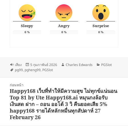
Sleepy
Angry
Surprise
0
%
0
%
0
%
รูป
เขียน
ผู้
หมวด
เสียง
5 กุมภาพันธ์ 2026
Charles Edwards
PGSlot
แบบ
ป้าย
เมื่อ
เขียน
หมู่
pg99
,
pgheng99
,
PGSlot
เรื่อง
กำกับ
แนะแนว
ก่อนหน้า
เรื่อง
Happy168 เว็บที่ทำให้มีความสุข ไม่ทุกข์แน่นอน
เรื่อง
Top 81 by Ute Happy168.ai หมุนกงล้อรับ
ก่อน
เงินสด ฝาก – ถอน ออโต้ 3 วิ คืนยอดเสีย 5%
หน้า:
happy168 รายได้หลักหมื่นทุกสัปดาห์ 27
February 26