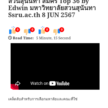
สวนสุนันทา สมัคร Top 36 by
Edwin มหาวิทยาลัยสวนสุนันทา
Ssru.ac.th 8 JUN 2567
0
0
0
0
Read Time:
5 Minute, 15 Second
เคล็ดลับสำหรับการเลือกมหาลัยและคณะที่ใช่