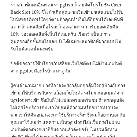
ราวสมาชิกคนอื่นพวกเรา pgfish ก็เลยจัดโปรโมชั่น Cash
Back Slot 10% ขึ้น ถ้าเกิดคุณฝากเงินเข้ามาเล่นแบบไม่รับ
โบนัสเครดิตฟรีใดๆก็ตามถ้าคุณทำเงินได้ก็ถอนได้เลยทันที
แต่ว่าถ้าเล่นเสียเมื่อไรล่ะก็ คุณสามารถมารับยอดเสียคืน
10% ของยอดเสียทั้งสิ้นได้เลยครับ เรียกว่าเป็นเกราะ
คุ้มครองอีกชั้นกันไปเลย รับได้เฉพาะสมาชิกที่ฝากแบบไม่
รับโบนัสแค่นั้นนะครับ
ข้อดีของการใช้บริการกับสล็อตเว็บไซต์ตรงไม่ผ่านเอเย่นต์
จาก pgslot มีอะไรบ้าง มาดูกัน!
ผู้คนจำนวนมาก บางทีอาจจะยังกลุ้มอกกลุ้มใจอยู่บ้างกับการ
เข้ามาใช้บริการกับเราสล็อตเว็บไซต์ตรงไม่ผ่านเอเย่นต์จาก
pgslot ทางเข้า ซึ่งมันก็ไม่แปลกหรอกครับผม ถ้าหากคุณยัง
ไม่เคยใช้บริการกับเรา ก็ย่อมมีคำถามหรืออยากทราบจะ
พวกเราให้ดีพอก่อนจะมาใช้บริการจริงๆซึ่งผมก็อยากบอกกับ
คุณเอาไว้เลยว่า แค่ความเป็นpg slot fishเว็บตรงไม่ผ่าน
เอเย่นต์ของพวกเราก็กินขาดแล้วล่ะขอรับ ไม่รวมถึงทาง
เข้าPG ที่หาได้ง่ายมากอีกด้วย ก็คงจะตอบโจทย์การใช้