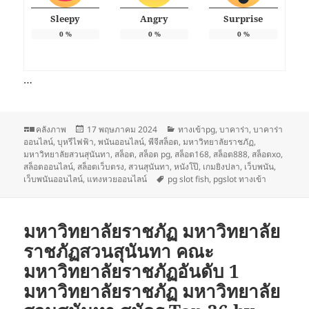
Sleepy
Angry
Surprise
0
%
0
%
0
%
…
รูป
เขียน
หมวด
คลังภาพ
17 พฤษภาคม 2024
ทางเข้าpg
,
บาคาร่า
,
บาคาร่า
แบบ
เมื่อ
หมู่
ออนไลน์
,
บุหรีไฟฟ้า
,
พนันออนไลน์
,
พีจีสล็อต
,
มหาวิทยาลัยราชภัฏ
,
เรื่อง
มหาวิทยาลัยสวนสุนันทา
,
สล็อต
,
สล็อต pg
,
สล็อต168
,
สล็อต888
,
สล็อตxo
,
สล็อตออนไลน์
,
สล็อตเว็บตรง
,
สวนสุนันทา
,
หนังโป๊
,
เกมยิงปลา
,
เว็บพนัน
,
ป้าย
เว็บพนันออนไลน์
,
แทงหวยออนไลน์
pg slot fish
,
pgslot ทางเข้า
กำกับ
มหาวิทยาลัยราชภัฏ มหาวิทยาลัย
ราชภัฏสวนสุนันทา คณะ
มหาวิทยาลัยราชภัฏอันดับ 1
มหาวิทยาลัยราชภัฏ มหาวิทยาลัย