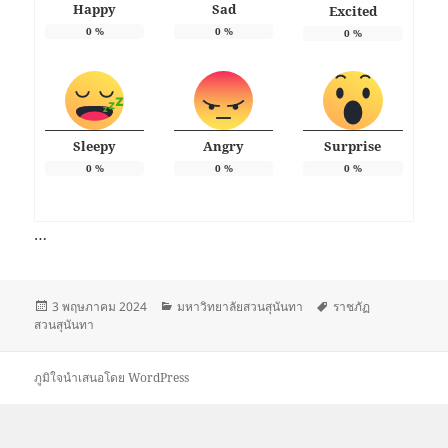
Happy
Sad
Excited
0
%
0
%
0
%
Sleepy
Angry
Surprise
0
%
0
%
0
%
…
เขียน
หมวด
ป้าย
3 พฤษภาคม 2024
มหาวิทยาลัยสวนสุนันทา
ราชภัฏ
เมื่อ
หมู่
กำกับ
สวนสุนันทา
ภูมิใจนำเสนอโดย WordPress