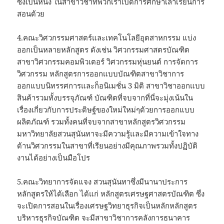
ซึ่งเป็นหนึ่ง ในสาขาวิชาที่พวกเราเปิดการศึกษาเล่าเรียนการ
สอนด้วย
4.คณะวิศวกรรมศาสตร์และเทคโนโลยีอุตสาหกรรม แบ่ง
ออกเป็นหลายหลักสูตร ดังเช่น วิศวกรรมศาสตรบัณฑิต
สาขาวิศวกรรมคอมพิวเตอร์ วิศวกรรมหุ่นยนต์ การจัดการ
วิศวกรรม หลักสูตรการออกแบบบัณฑิตสาขาวิชาการ
ออกแบบนิทรรศการและก็อนิเมชั่น 3 มิติ สาขาวิชาออกแบบ
สินค้ารวมทั้งบรรจุภัณฑ์ บัณฑิตที่จบจากที่นี่จะมุ่งเน้นใน
เรื่องเกี่ยวกับการประดิษฐ์ของใหม่ใหม่ๆด้วยการออกแบบ
ผลิตภัณฑ์ รวมทั้งคนที่จบจากสาขาหลักสูตรวิศวกรรม
มหาวิทยาลัยสวนสุนันทาจะมีความรู้และมีความเข้าใจทาง
ด้านวิศวกรรมในสาขาที่เรียนอย่างมีคุณภาพรวมทั้งปฏิบัติ
งานได้อย่างเป็นมือโปร
5.คณะวิทยาการจัดแจง สวนสุนันทาซึ่งมีนานาประการ
หลักสูตรให้ได้เลือก ได้แก่ หลักสูตรเศรษฐศาสตรบัณฑิต ซึ่ง
จะเปิดการสอนในเรื่องเศรษฐวิทยาธุรกิจเป็นหลักหลักสูตร
บริหารธุรกิจบัณฑิต จะมีสาขาวิชาการคลังการธนาคาร