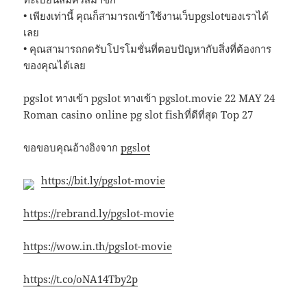
• เพียงเท่านี้ คุณก็สามารถเข้าใช้งานเว็บpgslotของเราได้
เลย
• คุณสามารถกดรับโปรโมชั่นที่ตอบปัญหากับสิ่งที่ต้องการ
ของคุณได้เลย
pgslot ทางเข้า pgslot ทางเข้า pgslot.movie 22 MAY 24
Roman casino online pg slot fishที่ดีที่สุด Top 27
ขอขอบคุณอ้างอิงจาก
pgslot
https://bit.ly/pgslot-movie
https://rebrand.ly/pgslot-movie
https://wow.in.th/pgslot-movie
https://t.co/oNA14Tby2p