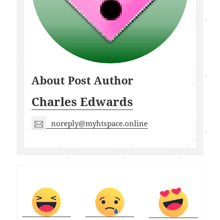
About Post Author
Charles Edwards
noreply@myhtspace.online