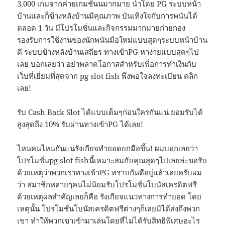
3,000 เกมจากค่ายเกมชั้นนมากมาย นำโดย PG ระบบหน้า
บ้านและก็ข้างหลังบ้านมีคุณภาพ บันเทิงใจกับการพนันได้
ตลอด 1 วัน มีโปรโมชั่นและกิจกรรมมากมายก่ายกอง
รองรับการใช้งานของนักพนันมือใหม่แบบสุดๆระบบหน้าบ้าน
ดี ระบบข้างหลังบ้านเสถียร ทางเข้าPG หาง่ายแบบสุดๆไป
เลย บอกเลยว่า อย่าพลาดโอกาสสำหรับเพื่อการทำเงินกับ
เว็บที่เยี่ยมที่สุดจาก pg slot fish พึงพอใจลงทะเบียน คลิก
เลย!
รับ Cash Back Slot ได้แบบเต็มๆก่อนใครกันแน่ ยอมรับได้
สูงสุดถึง 10% รับผ่านทางเข้าPG ได้เลย!
ไหนคนไหนกันแน่รังเกียจทำยอดยกมือขึ้น! ผมบอกเลยว่า
โปรโมชั่นpg slot fishนี้เหมาะสมกับคุณสุดๆไปเลยล่ะขอรับ
ด้วยเหตุว่าพวกเราทางเข้าPG ทราบกันดีอยู่แล้วเลยครับผม
ว่า สมาชิกหลายๆคนไม่นิยมรับโปรโมชั่นโบนัสเครดิตฟรี
ด้วยเหตุผลสำคัญเลยก็คือ รังเกียจแนวทางการทำยอด โดย
เหตุนั้น โปรโมชั่นโบนัสเครดิตฟรีต่างๆก็เลยมิได้ส่งถึงพวก
เขา ทำให้พวกเขาเข้ามาเล่นโดยที่ไม่ได้รับสิทธิพิเศษอะไร