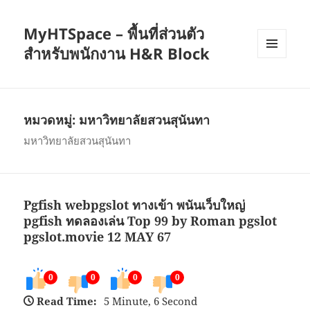
MyHTSpace – พื้นที่ส่วนตัว
สำหรับพนักงาน H&R Block
เมนู
และวิด
เจ็ต
หมวดหมู่:
มหาวิทยาลัยสวนสุนันทา
มหาวิทยาลัยสวนสุนันทา
Pgfish webpgslot ทางเข้า พนันเว็บใหญ่
pgfish ทดลองเล่น Top 99 by Roman pgslot
pgslot.movie 12 MAY 67
0
0
0
0
Read Time:
5 Minute, 6 Second