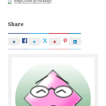
https://cutt.ly/Tw4Atjfi
Share