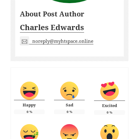
About Post Author
Charles Edwards
noreply@myhtspace.online
Happy
Sad
Excited
0
%
0
%
0
%