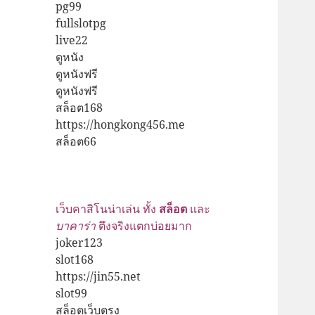
pg99
fullslotpg
live22
ดูหนัง
ดูหนังฟรี
ดูหนังฟรี
สล็อต168
https://hongkong456.me
สล็อต66
เว็บคาสิโนน่าเล่น ทั้ง
สล็อต
และ
บาคาร่า
ตึงจริงแตกบ่อยมาก
joker123
slot168
https://jin55.net
slot99
สล็อตเว็บตรง