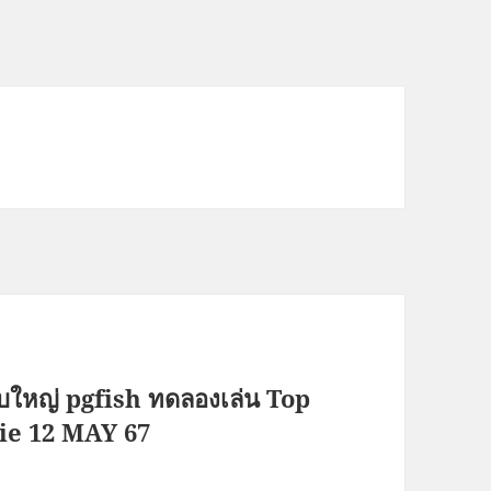
็บใหญ่ pgfish ทดลองเล่น Top
ie 12 MAY 67