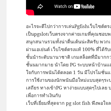
อะไรจะดีไปกว่าการเล่นPgfishเว็บไซต์ตรงอ
เป็นpgslotเว็บตรงจากค่ายเกมที่คุณชอบพออ
สนุกสนานรวมทั้งน่าตื่นเต้นน่ะสิครับ พวก
ผ่านเอเย่นต์ เว็บไซต์ตรงแท้ 100% ที่ได้ร
ชั้นนำระดับนานาชาติ เกมสล็อตที่มีมากก
ชั้นนมากมาย นำโดย PG ระบบหน้าบ้านและ
ใจกับการพนันได้ตลอด 1 วัน มีโปรโมชั่
การใช้งานของนักพนันมือใหม่แบบสุดๆระบ
เสถียร ทางเข้าPG หาง่ายแบบสุดๆไปเลย
เพื่อการทำเงินกับ
เว็บที่เยี่ยมที่สุดจาก pg slot fish พึงพอใ