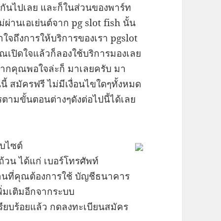
 กันไปเลย และก็ในส่วนของพาร์ท
ผ่านเอเย่นต์จาก pg slot fish นั้น
เข้าใจถึงการให้บริการของเรา pgslot
้คุณเปิดใจแล้วก็ลองใช้บริการมองเลย
หากคุณพอใจล่ะก็ มาเลยครับ มา
้ สมัครฟรี ไม่มีเงื่อนไขใดๆทั้งหมด
รตามขั้นตอนต่างๆดังต่อไปนี้ได้เลย
็บไซต์
้วน ได้แก่ เบอร์โทรศัพท์
สผ่านที่คุณต้องการใช้ บัญชีธนาคาร
่มเติมอีกจากระบบ
รียบร้อยแล้ว กดลงทะเบียนสมัคร