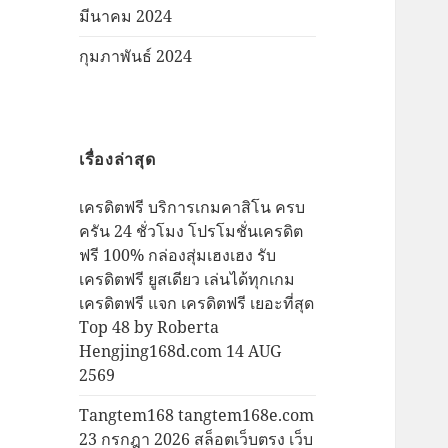
มีนาคม 2024
กุมภาพันธ์ 2024
เรื่องล่าสุด
เครดิตฟรี บริการเกมคาสิโน ครบ
ครัน 24 ชั่วโมง โปรโมชั่นเครดิต
ฟรี 100% กล่องสุ่มเฮงเฮง รับ
เครดิตฟรี ยูสเดียว เล่นได้ทุกเกม
เครดิตฟรี แจก เครดิตฟรี เยอะที่สุด
Top 48 by Roberta
Hengjing168d.com 14 AUG
2569
Tangtem168 tangtem168e.com
23 กรกฎา 2026 สล็อตเว็บตรง เว็บ