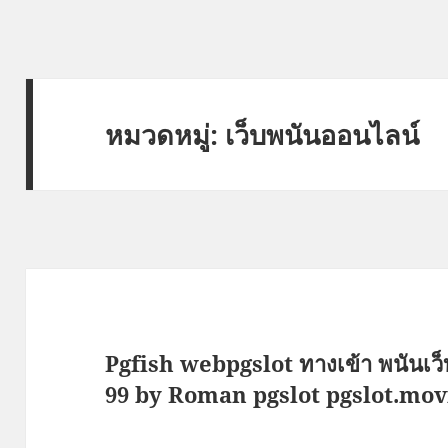
หมวดหมู่:
เว็บพนันออนไลน์
Pgfish webpgslot ทางเข้า พนันเว
99 by Roman pgslot pgslot.mov