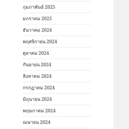
กุมภาพันธ์ 2025
มกราคม 2025
ธันวาคม 2024
พฤศจิกายน 2024
ตุลาคม 2024
กันยายน 2024
สิงหาคม 2024
กรกฎาคม 2024
มิถุนายน 2024
พฤษภาคม 2024
เมษายน 2024