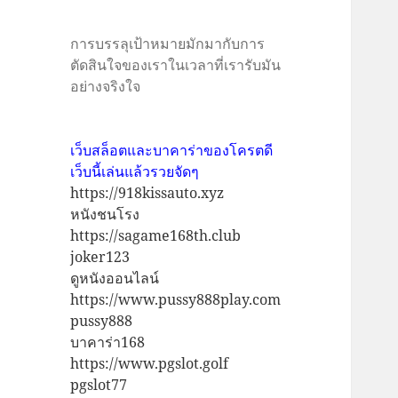
การบรรลุเป้าหมายมักมากับการ
ตัดสินใจของเราในเวลาที่เรารับมัน
อย่างจริงใจ
เว็บสล็อตและบาคาร่าของโครตดี
เว็บนี้เล่นแล้วรวยจัดๆ
https://918kissauto.xyz
หนังชนโรง
https://sagame168th.club
joker123
ดูหนังออนไลน์
https://www.pussy888play.com
pussy888
บาคาร่า168
https://www.pgslot.golf
pgslot77