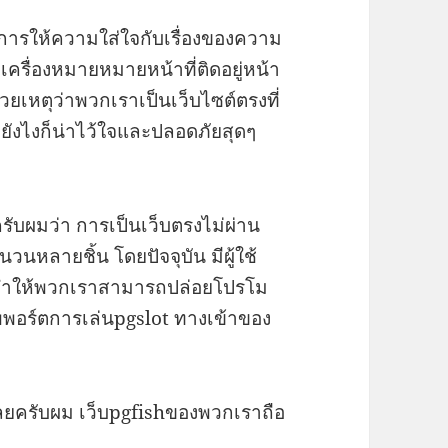
 การให้ความใส่ใจกับเรื่องของความ
ครื่องหมายหมายหน้าที่ติดอยู่หน้า
ยเหตุว่าพวกเราเป็นเว็บไซต์ตรงที่
 ยังไงก็น่าไว้ใจและปลอดภัยสุดๆ
รับผมว่า การเป็นเว็บตรงไม่ผ่าน
วนหลายชิ้น โดยปัจจุบัน มีผู้ใช้
น ทำให้พวกเราสามารถปล่อยโปรโม
ัพพอร์ตการเล่นpgslot ทางเข้าของ
ปเลยครับผม เว็บpgfishของพวกเราถือ