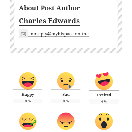
About Post Author
Charles Edwards
noreply@myhtspace.online
Happy
Sad
Excited
0
%
0
%
0
%