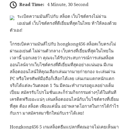
Read Time:
4 Minute, 30 Second
ระเบิดความมันส์ไปกับ สล็อต เว็บไซต์ตรงไม่ผ่าน
เอเย่นต์ เว็บไซต์ตรงที่ดีเยี่ยมที่สุดในไทย ท้าให้ลองด้วย
ตัวเอง!
โกรธเบิดความมันส์ไปกับ hongkong456 สล็อตเว็บตรงไม่
ผ่านเอเย่นต์ ไม่ผ่านตัวกลาง เว็บตรงที่เยี่ยมที่สุดในไทยใน
เวลานี้ บอกเลยว่า คุณจะได้รับประสบการณ์การเล่นสล็อต
ออนไลน์จากเว็บไซต์ตรงที่ดีเยี่ยมที่สุดอย่างแน่นอน มีเกม
สล็อตออนไลน์ให้คุณเลือกเล่นมากมายก่ายกอง จะเล่นผ่าน
PC หรือโทรศัพท์มือถือก็เลือกได้เลย เล่นเกมแตกหนักแตก
จริงได้แต่ละวันตลอด 1 วัน มีคณะทำงานรอดูแลอย่างเต็ม
เปี่ยม สมัครรับโปรโมชั่นและก็ร่วมกิจกรรมต่างๆได้ในทันที
เครดิตฟรีเยอะแน่ๆ เล่นสล็อตออนไลน์กับเว็บไซต์ตรงที่เยี่ยม
ที่สุด ต้อง สล็อต เพียงแค่นั้น อย่าพลาดโอกาสในการได้กำไร
กับเรา มาสมัครสมาชิกใหม่กับเราได้เลย!
Hongkong456 5 เกมสล็อตธีมแปลกที่คุณอาจไม่เคยเห็นมา