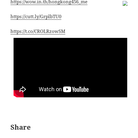
https://wow.in.th/hongkong456_me
https://cutt.ly/GrplbTU0
https://t.co/CROLRzowSM
Share