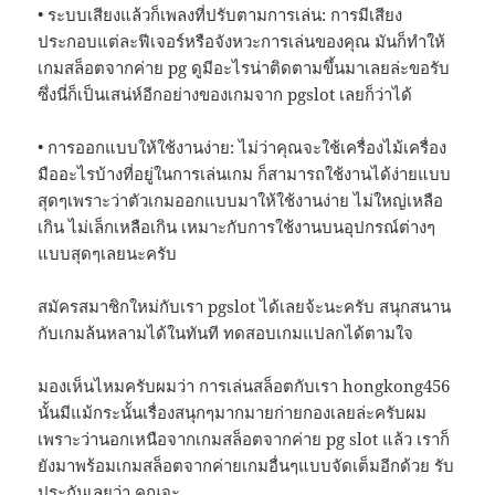
• ระบบเสียงแล้วก็เพลงที่ปรับตามการเล่น: การมีเสียง
ประกอบแต่ละฟีเจอร์หรือจังหวะการเล่นของคุณ มันก็ทำให้
เกมสล็อตจากค่าย pg ดูมีอะไรน่าติดตามขึ้นมาเลยล่ะขอรับ
ซึ่งนี่ก็เป็นเสน่ห์อีกอย่างของเกมจาก pgslot เลยก็ว่าได้
• การออกแบบให้ใช้งานง่าย: ไม่ว่าคุณจะใช้เครื่องไม้เครื่อง
มืออะไรบ้างที่อยู่ในการเล่นเกม ก็สามารถใช้งานได้ง่ายแบบ
สุดๆเพราะว่าตัวเกมออกแบบมาให้ใช้งานง่าย ไม่ใหญ่เหลือ
เกิน ไม่เล็กเหลือเกิน เหมาะกับการใช้งานบนอุปกรณ์ต่างๆ
แบบสุดๆเลยนะครับ
สมัครสมาชิกใหม่กับเรา pgslot ได้เลยจ้ะนะครับ สนุกสนาน
กับเกมล้นหลามได้ในทันที ทดสอบเกมแปลกได้ตามใจ
มองเห็นไหมครับผมว่า การเล่นสล็อตกับเรา hongkong456
นั้นมีแม้กระนั้นเรื่องสนุกๆมากมายก่ายกองเลยล่ะครับผม
เพราะว่านอกเหนือจากเกมสล็อตจากค่าย pg slot แล้ว เราก็
ยังมาพร้อมเกมสล็อตจากค่ายเกมอื่นๆแบบจัดเต็มอีกด้วย รับ
ประกันเลยว่า คุณจะ