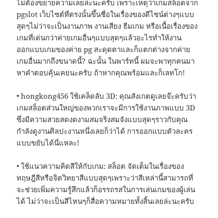
ไม่ต้องขยายความเลยล่ะนะครับ เพราะเหตุว่าเกมสล็อตจาก
pgslot เว็บไซต์ที่ตรงนั้นขึ้นชื่อในเรื่องของดีไซน์ต่างๆแบบ
สุดๆไม่ว่าจะเป็นงานภาพ งานเสียง ธีมเกม หรือเนื้อเรื่องของ
เกมที่เด่นกว่าค่ายเกมอื่นๆแบบสุดๆแล้วอะไรทำให้งาน
ออกแบบเกมของค่าย pg สะดุดตาและก็แตกต่างจากค่าย
เกมอื่นมากถึงขนาดนี้? ฉะนั้น ในพาร์ทนี้ ผมจะพาทุกคนมา
หาคำตอบคุ้นเคยนะครับ ถ้าหากคุณพร้อมและก็เลทโก!
• hongkong456 ใช้เคล็ดลับ 3D: คุณสังเกตดูเลยจ๊ะครับว่า
เกมสล็อตส่วนใหญ่ของพวกเราจะมีการใช้งานภาพแบบ 3D
ซึ่งมีความสวยสดงดงามสมจริงสมจังแบบสุดๆราวกับคุณ
กำลังดูงานศิลปะงานหนึ่งเลยก็ว่าได้ การออกแบบตัวละคร
แบบขยับได้นี่แหละ!
• ใช้แนวความคิดสีให้กับเกม: สล็อต จัดเต็มในเรื่องของ
ทฤษฎีสีหรือจิตวิทยาสีแบบสุดๆเพราะว่าสีเหล่านี้สามารถที่
จะช่วยเพิ่มความรู้สึกแล้วก็อรรถรสในการเล่นเกมของผู้เล่น
ได้ ไม่ว่าจะเป็นสีไหนๆก็สื่อความหมายทั้งสิ้นเลยล่ะนะครับ