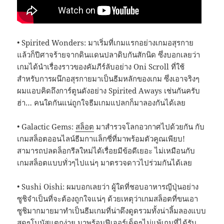
• Spirited Wonders: มาเริ่มที่เกมแรกอย่างเกมอสุรกาย
แล้วก็ปีศาจร้ายจากดินแดนปลาดิบกันสักนิด ซึ่งบอกเลยว่า
เกมได้นำเรื่องราวของคัมภีร์ลับอย่าง Oni Scroll ที่ใช้
สำหรับการผนึกอสุรกายมาเป็นธีมหลักของเกม ซึ่งเอาจริงๆ
ผมแอบคิดถึงการ์ตูนดังอย่าง Spirited Aways เช่นกันครับ
ฮ่า… คนใดกันแน่ถูกใจธีมเกมแปลกก็มาลองกันได้เลย
• Galactic Gems:
สล็อต
มาสำรวจโลกอวกาศไปด้วยกัน กับ
เกมสล็อตออนไลน์ธีมกาแล็กซี่ที่มาพร้อมตัวคูณเพียบ!
สามารถปลดล็อกรีลใหม่ได้เรื่อยมีข้อดีเยอะ ไม่เหมือนกับ
เกมสล็อตแบบทั่วๆไปแน่ๆ มาตรวจดาวไปร่วมกันได้เลย
• Sushi Oishi: ผมบอกเลยว่า ผู้ใดที่ชอบอาหารญีปุ่นอย่าง
ซูชิจำเป็นที่จะต้องถูกใจแน่ๆ ด้วยเหตุว่าเกมสล็อตที่ขนเอา
ซูชิมากมายมาทำเป็นธีมเกมที่น่าดึงดูดรวมทั้งน่าลิ้มลองแบบ
สุดๆโบนัสแตกง่าย มาพร้อมฟีเจอร์เด็ดๆไม่แพ้เกมที่ได้รับ