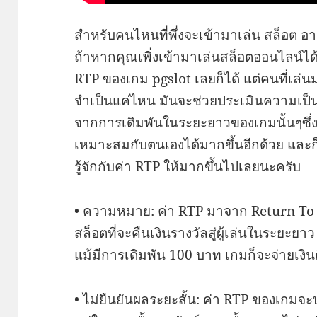
สำหรับคนไหนที่พึ่งจะเข้ามาเล่น สล็อต อา
ถ้าหากคุณเพิ่งเข้ามาเล่นสล็อตออนไลน์ได้
RTP ของเกม pgslot เลยก็ได้ แต่คนที่เล่น
จำเป็นแค่ไหน มันจะช่วยประเมินความเป็นไ
จากการเดิมพันในระยะยาวของเกมนั้นๆซึ่ง
เหมาะสมกับตนเองได้มากขึ้นอีกด้วย แล
รู้จักกับค่า RTP ให้มากขึ้นไปเลยนะครับ
• ความหมาย: ค่า RTP มาจาก Return To P
สล็อตที่จะคืนเงินรางวัลสู่ผู้เล่นในระยะยาว 
แม้มีการเดิมพัน 100 บาท เกมก็จะจ่ายเงินค
• ไม่ยืนยันผลระยะสั้น: ค่า RTP ของเกมจ