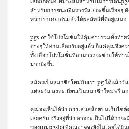
เลือกตอนที่เหมาะสมสำหรับในการเล่นpgs
สำหรับการชนะเงินรางวัลเยอะขึ้นเรื่อยๆ ด
พวกเราเคยเล่นแล้วได้ผลลัพธ์ที่ดีอยู่เสมอ
pgslot ใช้โปรโมชั่นให้คุ้มค่า: รวมทั้งท้าย
ต่างๆให้ท่านเลือกรับอยู่แล้ว ก็แค่คุณจึงควร
ทั้งเลือกโปรโมชั่นที่สามารถจะช่วยให้ท่าน
มากยิ่งขึ้น
สมัครเป็นสมาชิกใหม่กับเรา pg ได้แล้ววันนี้
แต่ละวัน ลงทะเบียนเป็นสมาชิกใหม่ฟรี ลอ
คุณจะเห็นได้ว่า การเล่นสล็อตบนเว็บไซต์ต
เลยครับ จริงอยู่ที่ว่า อาจจะเป็นไปได้ว่าจะ
ของเกม
pgslot
ที่คุณอาจจะยังไม่เคยได้ยิ