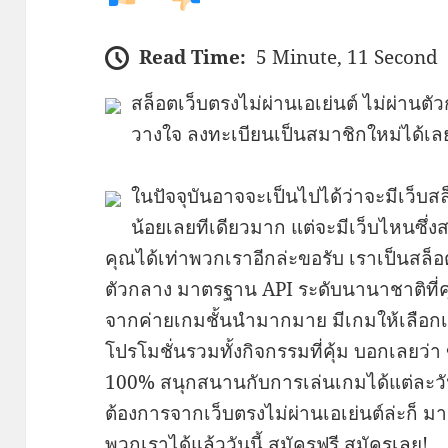
Read Time:
5 Minute, 11 Second
สล็อตเว็บตรงไม่ผ่านเอเย่นต์ ไม่ผ่านต
วางใจ ลงทะเบียนเป็นสมาชิกใหม่ได้เล
ในปัจจุบันอาจจะเป็นไปได้ว่าจะมีเว็บส
น้อยเลยทีเดียวมาก แต่จะมีเว็บไหนซึ
คุณได้เท่าพวกเราอีกล่ะขอรับ เราเป็นสล็อต
ตัวกลาง มาตรฐาน API ระดับนานาชาติที่คุ
จากค่ายเกมชั้นนำมากมาย มีเกมให้เลือกเ
โปรโมชั่นรวมทั้งกิจกรรมที่คุ้ม บอกเลยว่
100% สนุกสนานกับการเล่นเกมได้แต่ละวันตล
ต้องการจากเว็บตรงไม่ผ่านเอเย่นต์ล่ะก็ 
พวกเราได้แล้ววันนี้ สมัครฟรี สมัครเลย!