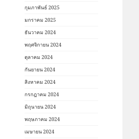
กุมภาพันธ์ 2025
มกราคม 2025
ธันวาคม 2024
พฤศจิกายน 2024
ตุลาคม 2024
กันยายน 2024
สิงหาคม 2024
กรกฎาคม 2024
มิถุนายน 2024
พฤษภาคม 2024
เมษายน 2024