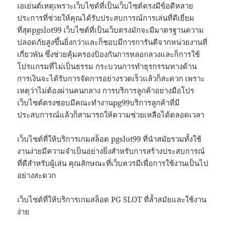
เอเย่นต์เหตุเพราะเว็บไซต์ที่เป็นเว็บไซต์ตรงมีข้อดีหลาย
ประการที่ช่วยให้คุณได้รับประสบการณ์การเล่นที่ดีเยี่ยม
ที่สุดpgslot99 เว็บไซต์ที่เป็นเว็บตรงมักจะมีมาตรฐานความ
ปลอดภัยสูงขึ้นยิ่งกว่าและก็ชอบมีการการันตีจากหน่วยงานที่
เกี่ยวพัน ซึ่งช่วยคุ้มครองป้องกันการหลอกลวงและก็การใช้
โปรแกรมที่ไม่เป็นธรรม กระบวนการทำธุรกรรมทางด้าน
การเงินจะได้รับการจัดการอย่างรวดเร็วแล้วก็สะดวก เพราะ
เหตุว่าไม่ต้องผ่านคนกลาง การบริการลูกค้าอย่างมือโปร
เว็บไซต์ตรงชอบมีคณะทำงานpg99บริการลูกค้าที่มี
ประสบการณ์แล้วก็สามารถให้ความช่วยเหลือได้ตลอดเวลา
เว็บไซต์ที่ให้บริการเกมสล็อต pgslot99 ที่นำสมัยรวมทั้งใช้
งานง่ายมีความจำเป็นอย่างยิ่งสำหรับการสร้างประสบการณ์
ที่ดีสำหรับผู้เล่น คุณลักษณะที่เว็บควรมีเพื่อการใช้งานเป็นไป
อย่างสะดวก
เว็บไซต์ที่ให้บริการเกมสล็อต PG SLOT ที่ล้ำสมัยและใช้งาน
ง่าย