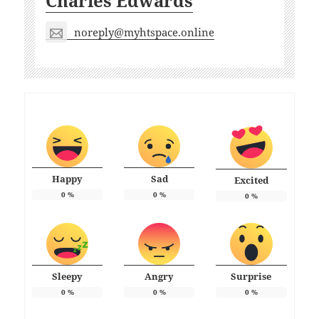
Charles Edwards
noreply@myhtspace.online
Happy
Sad
Excited
0
%
0
%
0
%
Sleepy
Angry
Surprise
0
%
0
%
0
%