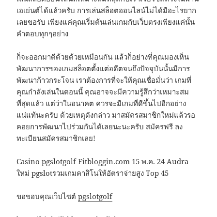
เอเย่นต์ได้แล้วครับ การเล่นสล็อตออนไลน์ไม่ได้มีอะไรยาก
เลยขอรับ เพียงแค่คุณเริ่มต้นเล่นเกมกับเว็บตรงเพียงแค่นั้น
คำตอบทุกๆอย่าง
ก็จะออกมาดีด้วยด้วยเหมือนกัน แล้วก็อย่างที่คุณมองเห็น
พัฒนาการของเกมสล็อตตั้งแต่อดีตจนถึงปัจจุบันนั้นมีการ
พัฒนาก้าวกระโจน เราต้องการที่จะให้คุณเชื่อมั่นว่า เกมที่
คุณกำลังเล่นในตอนนี้ คุณอาจจะมีความรู้สึกว่าเหมาะสม
ที่สุดแล้ว แต่ว่าในอนาคต ควรจะมีเกมที่ดีขึ้นไปอีกอย่าง
แน่แท้นะครับ ด้วยเหตุดังกล่าว มาสมัครสมาชิกใหม่แล้วรอ
คอยการพัฒนาไปร่วมกันได้เลยนะนะครับ สมัครฟรี ลง
ทะเบียนสมัครสมาชิกเลย!
Casino pgslotgolf Fitbloggin.com 15 พ.ค. 24 Audra
ใหม่ pgslotรวมเกมคาสิโนให้อัตราจ่ายสูง Top 45
ขอขอบคุณเว็ปไซต์
pgslotgolf