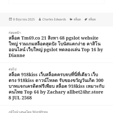
เขียน
ผู้
หมวด
ป้าย
8 มิถุนายน 2025
Charles Edwards
สล็อต
สล็อต
เมื่อ
เขียน
หมู่
กำกับ
แนะแนว
ก่อนหน้า
เรื่อง
สล็อต Tm69.co 21 สิงหา 68 pgslot website
เรื่อง
ใหญ่ รวมเกมสล็อตสุดปัง โบนัสแตกง่าย คาสิโน
ก่อน
ออนไลน์ เว็บใหญ่ pgslot ทดลองเล่น Top 16 by
หน้า:
Dianne
ต่อไป
สล็อต 918kiss เว็บสล็อตครบจบที่นี่ที่เดียว เว็บ
เรื่อง
ตรง 918kiss ดาวน์โหลด รับของขวัญวันเกิด 300
ต่อ
บาทแจกเครดิตฟรีเพียบ สล็อต 918kiss เหมาะกับ
ไป:
คนไทย Top 64 by Zachary allbet24hr.store
8 JUL 2568
ภูมิใจนำเสนอโดย WordPress