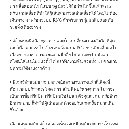
มา สล็อตออนไลน์แบบ pgslot ได้ถือกำเนิดขึ้นแล้วล่ะนะ
ครับ เกมสล็อตที่ทำให้ผู้เล่นสามารถเล่นสล็อตได้โดยไม่ต้อง
เดินทาง มาพร้อมระบบ RNG สำหรับการสุ่มผลที่ปลอดภัย
รวมทั้งเที่ยงธรรม
• สล็อตบนมือถือ pgslot : และก็จุดเปลี่ยนแปลงสำคัญที่สุด
เลยก็คือ พวกเราไม่ต้องเล่นสล็อตบน PC อย่างเดียวอีกต่อไป
เนื่องจากว่าสามารถเล่นผ่านมือถือได้เลยนะครับ ตัวเกม
ดีไซน์ให้เล่นในแนวตั้งได้ กราฟิกงามขึ้น รวมทั้ง UI ของเกม
มีความใช้งานง่ายด้วย
• ฟีเจอร์จำนวนมาก: นอกเหนือจากงานภาพแล้วก็เสียงที่
พัฒนาแบบก้าวกระโดด การเสริมฟีพบร์ต่างๆมาก ไม่ว่าจะ
เป็นการซื้อฟรีสปิน ฟรีสปินหรือโบนัส ตัวคูณสะสม หรืออื่นๆ
อีกมากมาย ก็ทำให้ผู้เล่นเอนหน้าจอยกับเกมสล็อตมากเพิ่ม
ขึ้นด้วย
เลือกเล่นเกมกับ สล็อต มองเห็นไม่เหมือนกันระหว่างเว็บไซต์