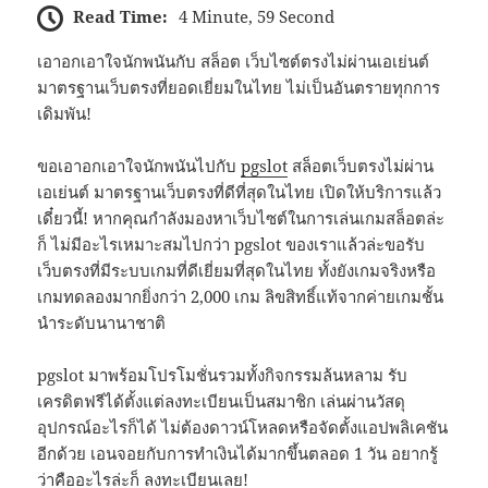
Read Time:
4 Minute, 59 Second
เอาอกเอาใจนักพนันกับ สล็อต เว็บไซต์ตรงไม่ผ่านเอเย่นต์
มาตรฐานเว็บตรงที่ยอดเยี่ยมในไทย ไม่เป็นอันตรายทุกการ
เดิมพัน!
ขอเอาอกเอาใจนักพนันไปกับ
pgslot
สล็อตเว็บตรงไม่ผ่าน
เอเย่นต์ มาตรฐานเว็บตรงที่ดีที่สุดในไทย เปิดให้บริการแล้ว
เดี๋ยวนี้! หากคุณกำลังมองหาเว็บไซต์ในการเล่นเกมสล็อตล่ะ
ก็ ไม่มีอะไรเหมาะสมไปกว่า pgslot ของเราแล้วล่ะขอรับ
เว็บตรงที่มีระบบเกมที่ดีเยี่ยมที่สุดในไทย ทั้งยังเกมจริงหรือ
เกมทดลองมากยิ่งกว่า 2,000 เกม ลิขสิทธิ์แท้จากค่ายเกมชั้น
นำระดับนานาชาติ
pgslot มาพร้อมโปรโมชั่นรวมทั้งกิจกรรมล้นหลาม รับ
เครดิตฟรีได้ตั้งแต่ลงทะเบียนเป็นสมาชิก เล่นผ่านวัสดุ
อุปกรณ์อะไรก็ได้ ไม่ต้องดาวน์โหลดหรือจัดตั้งแอปพลิเคชัน
อีกด้วย เอนจอยกับการทำเงินได้มากขึ้นตลอด 1 วัน อยากรู้
ว่าคืออะไรล่ะก็ ลงทะเบียนเลย!