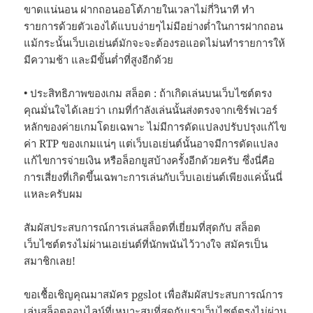
ขาดแน่นอน ฝากถอนออโต้ภายในเวลาไม่กี่วินาที ทำ
รายการด้วยตัวเองได้แบบง่ายๆไม่มีอย่างต่ำในการฝากถอน
แม้กระนั้นเว็บเอเย่นต์มักจะจะต้องรอแอดไม่นทำรายการให้
มีความช้า และมีขั้นต่ำที่สูงอีกด้วย
• ประสิทธิภาพของเกม สล็อต : ถ้าเกิดเล่นบนเว็บไซต์ตรง
คุณมั่นใจได้เลยว่า เกมที่กำลังเล่นนั้นส่งตรงจากเซิร์ฟเวอร์
หลักของค่ายเกมโดยเฉพาะ ไม่มีการดัดแปลงปรับปรุงแก้ไข
ค่า RTP ของเกมแน่ๆ แต่เว็บเอเย่นต์นั้นอาจมีการดัดแปลง
แก้ไขการจ่ายเงิน หรือล็อกยูสบ้างครั้งอีกด้วยครับ ซึ่งนี่คือ
การเสี่ยงที่เกิดขึ้นเฉพาะการเล่นกับเว็บเอเย่นต์เพียงแค่นั้นนี่
แหละครับผม
สัมผัสประสบการณ์การเล่นสล็อตที่เยี่ยมที่สุดกับ สล็อต
เว็บไซต์ตรงไม่ผ่านเอเย่นต์ที่นักพนันไว้วางใจ สมัครเป็น
สมาชิกเลย!
ขอเชื้อเชิญคุณมาสมัคร pgslot เพื่อสัมผัสประสบการณ์การ
เล่นสล็อตออนไลน์ที่เหมาะสมที่สุดกับเราเว็บไซต์ตรงไม่ผ่าน