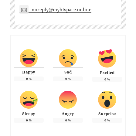
noreply@myhtspace.online
Happy
Sad
Excited
0
%
0
%
0
%
Sleepy
Angry
Surprise
0
%
0
%
0
%