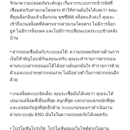
รักษาความปลอดภัยระดับสูง เริ่มจากระบบการเข้ารหัสที่
เชื่อมต่อกับค่ายเกมโดยตรง ทำให้ท่านมั่นใจได้เลยว่า ขณะ
ที่คุณล็อกอินแล้วเลือกเกม พุซซี่888 สล็อตแล้วล่ะก็ คุณจะ
เข้าถึงเกมสล็อตที่ส่งตรงจากค่ายเกมโดยตรง ไม่มีการล็อก
ยูส ไม่มีการล็อกผล และไม่มีการเปลี่ยนแปลงระบบข้างหลัง
บ้าน
• ฝากถอนเชื่อมั่นกับระบบออโต้: ความปลอดภัยทางด้านการ
เงินก็สำคัญไม่แพ้กันเลยนะครับ คุณจะทำรายการฝากถอน
ผ่านระบบฝากถอนออโต้ได้อย่างมั่นอกมั่นใจ ทำรายการด้วย
ตัวเองแบบง่ายๆฝากถอนง่าย ไม่มีอย่างต่ำในการฝากถอนอีก
ด้วย
• เกมสล็อตแบบจัดเต็ม: คุณจะเชื่อมั่นได้เลยว่า คุณจะได้
เล่นเกมสล็อตที่เยี่ยมที่สุด สนุกที่สุด แตกง่ายแตกหนักที่สุด
และปลอดภัยสูงที่สุดอีกด้วย ระบบเกมของเราดำเนินงาน
ผ่านระบบสุ่ม RNG มั่นใจในความปลอดภัยได้เลยครับ
• โปรโมชั่นโปร่งใส: โปรโมชั่นของเว็บไซต์ตรงไม่ผ่าน