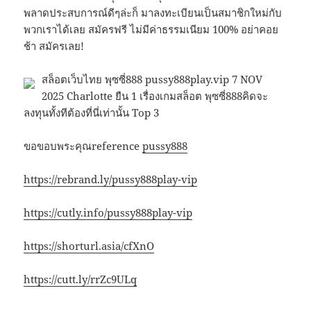
พลาดประสบการณ์ดีๆล่ะก็ มาลงทะเบียนเป็นสมาชิกใหม่กับ
พวกเราได้เลย สมัครฟรี ไม่มีค่าธรรมเนียม 100% อย่าคอย
ช้า สมัครเลย!
สล็อตเว็บไทย พุซซี่888 pussy888play.vip 7 NOV
2025 Charlotte ยืน 1 เรื่องเกมสล็อต พุซซี่888คิดจะ
ลงทุนทั้งทีต้องที่นี่เท่านั้น Top 3
ขอขอบพระคุณreference
pussy888
https://rebrand.ly/pussy888play-vip
https://cutly.info/pussy888play-vip
https://shorturl.asia/cfXnO
https://cutt.ly/rrZc9ULq