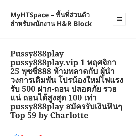
MyHTSpace – พื้นที่ส่วนตัว
สำหรับพนักงาน H&R Block
เมนู
และวิด
เจ็ต
Pussy888play
pussy888play.vip 1 พฤศจิกา
25 พุซซี่888 ห้ามพลาดกับ ผู้นำ
วงการเดิมพัน โปรน้องใหม่ไฟแรง
รับ 500 ฝาก-ถอน ปลอดภัย รวย
แน่ ถอนได้สูงสุด 100 เท่า
pussy888play สมัครรับเงินฟินๆ
Top 59 by Charlotte