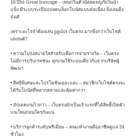
10.The Great Icescape – เพนกวินตัวน้อยผจญภัยในน้ำ
แข็ง มีระบบระเบียบปลดบล็อกโบนัสแบบต่อเนื่อง ยิ่งเล่นยิ่ง
มันส์
เพราะอะไรจำต้องเล่น pgslot เว็บตรง มากยิ่งกว่าเว็บไซต์
เอเย่นต์?
• ความโปร่งสบายใสสำหรับเพื่อการจ่ายรางวัล – เว็บตรง
ไม่มีการปรับเรทชนะ ทุกเกมใช้ระบบเดียวกับจากบริษัทผู้
พัฒนา
• สิทธิพิเศษและโปรโมชั่นเยอะแยะ – สมาชิกเว็บไซต์ตรงจะ
ได้รับโบนัสที่หลากหลายและคุ้มค่ากว่า
• อัปเดตเกมไวกว่า – เว็บตรงมักเป็นเจ้าแรกที่ได้สิทธิ์เปิดตัว
เกมใหม่ก่อนใครกันแน่
• บริการลูกค้าระดับพรีเมียม – คณะทำงานมืออาชีพดูแล 24
ชั่วโมง