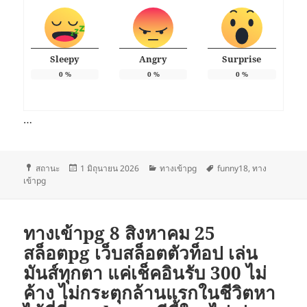
Sleepy
Angry
Surprise
0
%
0
%
0
%
…
รูป
เขียน
หมวด
ป้าย
สถานะ
1 มิถุนายน 2026
ทางเข้าpg
funny18
,
ทาง
แบบ
เมื่อ
หมู่
กำกับ
เข้าpg
เรื่อง
ทางเข้าpg 8 สิงหาคม 25
สล็อตpg เว็บสล็อตตัวท็อป เล่น
มันส์ทุกตา แค่เช็คอินรับ 300 ไม่
ค้าง ไม่กระตุกล้านแรกในชีวิตหา