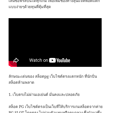
เล่นซื้อฟรีสปินได้ทุกเกม เพื่อเพิ่มช่องทางลุ้นแจ็คพอตแตก
แบบง่ายๆด้วยทุนที่คุ้มที่สุด
ลักษณะเด่นของ สล็อตpg เว็บไซต์ตรงแตกหนัก ที่นักปั่น
สล็อตห้ามพลาด
1. เว็บตรงไม่ผ่านเอเย่นต์ มั่นคงและปลอดภัย
สล็อต PG เว็บไซต์ตรงเป็นเว็บที่ให้บริการเกมสล็อตจากค่าย
PG SLOT โดยตรง ไม่ผ่านตัวแทนหรือคนกลาง ซึ่งนำมาซึ่ง