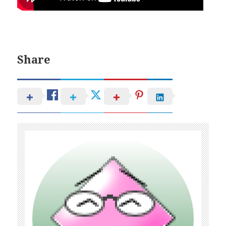
Share