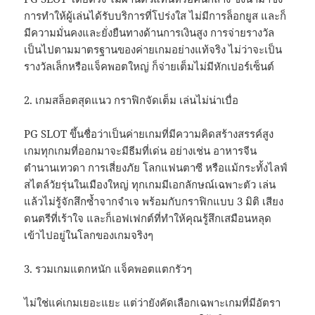
การทำให้ผู้เล่นได้รับบริการที่โปร่งใส ไม่มีการล็อกยูส และก็
มีความมั่นคงและยั่งยืนทางด้านการเงินสูง การจ่ายรางวัล
เป็นไปตามมาตรฐานของค่ายเกมอย่างแท้จริง ไม่ว่าจะเป็น
รางวัลเล็กหรือแจ็คพอตใหญ่ ก็จ่ายเต็มไม่มีหักเปอร์เซ็นต์
2. เกมสล็อตสุดแนว กราฟิกจัดเต็ม เล่นไม่น่าเบื่อ
PG SLOT ขึ้นชื่อว่าเป็นค่ายเกมที่มีความคิดสร้างสรรค์สูง
เกมทุกเกมที่ออกมาจะมีธีมที่เด่น อย่างเช่น อาหารจีน
ตำนานเทวดา การเสี่ยงภัย โลกแฟนตาซี หรือแม้กระทั้งไลฟ์
สไตล์วัยรุ่นในเมืองใหญ่ ทุกเกมมีเอกลักษณ์เฉพาะตัว เล่น
แล้วไม่รู้จักสึกซ้ำจากจำเจ พร้อมกับกราฟิกแบบ 3 มิติ เสียง
ดนตรีที่เร้าใจ และก็เอฟเฟกต์ที่ทำให้คุณรู้สึกเสมือนหลุด
เข้าไปอยู่ในโลกของเกมจริงๆ
3. รวมเกมแตกหนัก แจ็คพอตแตกรัวๆ
ไม่ใช่แค่เกมเยอะแยะ แต่ว่ายังคัดเลือกเฉพาะเกมที่มีอัตรา