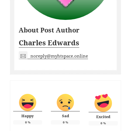
About Post Author
Charles Edwards
noreply@myhtspace.online
Happy
Sad
Excited
0
%
0
%
0
%