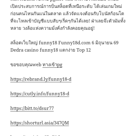
เปิดประสบการณ์การปั่นสล็อตที่เหนือระดับ ได้เล่นเกมใหม่
ก่อนคนไหนกันแน่ในตลาด แล้วจัดแจงต้อนรับโบนัสก้อนโต
ที่จะไหลเข้าบัญชีแบบสับๆเริ่ดๆกันได้เลย! ฝ่าเลยจ๊ะตัวมัมทั้ง
หลาย วงล้อแห่งความมั่งคั่งกำลังคอยคุณอยู่!
สล็อตเว็บใหญ่ funny18 Funny18d.com 6 มิถุนายน 69
Dedra casino funny18 แตกง่าย Top 12
ขอขอบคุณweb
ทางเข้าpg
https://rebrand.ly/funny18-d
https://cutly.info/funny18-d
https://bitt.to/dsur77
https://shorturl.asia/347QM