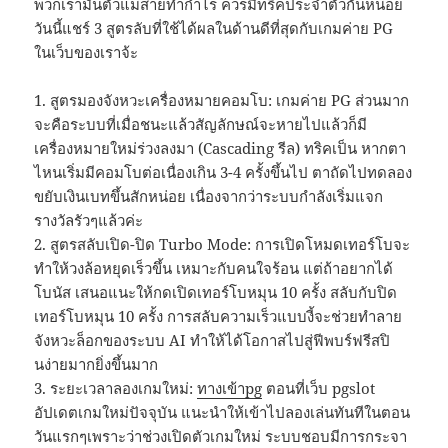
พวกเรามันตัวแม่สายทำกำไร ควรมีทริคประจำตัวกันหน่อย
วันนี้แชร์ 3 สูตรลับที่ใช้ได้ผลในด้านดีที่สุดกับเกมค่าย PG
ในเว็บของเราจ้ะ
1. สูตรมองจังหวะเครื่องหมายคอมโบ: เกมค่าย PG ส่วนมาก
จะคือระบบที่เมื่อชนะแล้วสัญลักษณ์จะหายไปแล้วก็มี
เครื่องหมายใหม่ร่วงลงมา (Cascading รีล) ทริคเป็น หากตา
ไหนเริ่มมีคอมโบต่อเนื่องเกิน 3-4 ครั้งขึ้นไป ตาถัดไปทดลอง
ขยับเงินเบทขึ้นสักหน่อย เนื่องจากว่าระบบกำลังเริ่มแจก
รางวัลรัวๆแล้วค่ะ
2. สูตรสลับเปิด-ปิด Turbo Mode: การเปิดโหมดเทอร์โบจะ
ทำให้วงล้อหยุดเร็วขึ้น เหมาะกับคนใจร้อน แต่ถ้าอยากได้
โบนัส เสนอแนะให้กดเปิดเทอร์โบหมุน 10 ครั้ง สลับกับปิด
เทอร์โบหมุน 10 ครั้ง การสลับความเร็วแบบงี้จะช่วยทำลาย
จังหวะล็อกของระบบ AI ทำให้ได้โอกาสไปสู่ฟีพบร์ฟรีสปิ
นง่ายมากยิ่งขึ้นมาก
3. ระยะเวลาลองเกมใหม่:
ทางเข้าpg
ตอนที่เว็บ pgslot
อัปเดตเกมใหม่ปัจจุบัน แนะนำให้เข้าไปลองเล่นทันทีในตอน
วันแรกๆเพราะว่าช่วงเปิดตัวเกมใหม่ ระบบชอบมีการกระจา