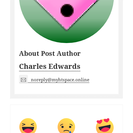
About Post Author
Charles Edwards
noreply@myhtspace.online