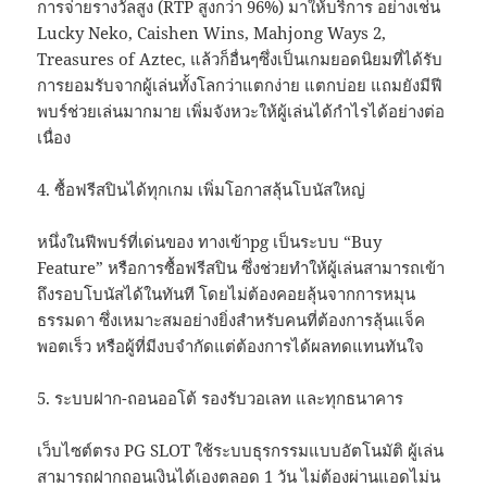
การจ่ายรางวัลสูง (RTP สูงกว่า 96%) มาให้บริการ อย่างเช่น
Lucky Neko, Caishen Wins, Mahjong Ways 2,
Treasures of Aztec, แล้วก็อื่นๆซึ่งเป็นเกมยอดนิยมที่ได้รับ
การยอมรับจากผู้เล่นทั้งโลกว่าแตกง่าย แตกบ่อย แถมยังมีฟี
พบร์ช่วยเล่นมากมาย เพิ่มจังหวะให้ผู้เล่นได้กำไรได้อย่างต่อ
เนื่อง
4. ซื้อฟรีสปินได้ทุกเกม เพิ่มโอกาสลุ้นโบนัสใหญ่
หนึ่งในฟีพบร์ที่เด่นของ ทางเข้าpg เป็นระบบ “Buy
Feature” หรือการซื้อฟรีสปิน ซึ่งช่วยทำให้ผู้เล่นสามารถเข้า
ถึงรอบโบนัสได้ในทันที โดยไม่ต้องคอยลุ้นจากการหมุน
ธรรมดา ซึ่งเหมาะสมอย่างยิ่งสำหรับคนที่ต้องการลุ้นแจ็ค
พอตเร็ว หรือผู้ที่มีงบจำกัดแต่ต้องการได้ผลทดแทนทันใจ
5. ระบบฝาก-ถอนออโต้ รองรับวอเลท และทุกธนาคาร
เว็บไซต์ตรง PG SLOT ใช้ระบบธุรกรรมแบบอัตโนมัติ ผู้เล่น
สามารถฝากถอนเงินได้เองตลอด 1 วัน ไม่ต้องผ่านแอดไม่น