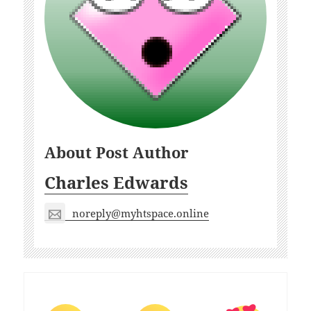
About Post Author
Charles Edwards
noreply@myhtspace.online