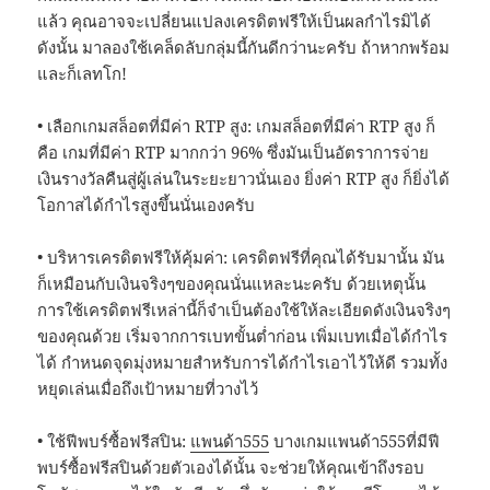
แล้ว คุณอาจจะเปลี่ยนแปลงเครดิตฟรีให้เป็นผลกำไรมิได้
ดังนั้น มาลองใช้เคล็ดลับกลุ่มนี้กันดีกว่านะครับ ถ้าหากพร้อม
และก็เลทโก!
• เลือกเกมสล็อตที่มีค่า RTP สูง: เกมสล็อตที่มีค่า RTP สูง ก็
คือ เกมที่มีค่า RTP มากกว่า 96% ซึ่งมันเป็นอัตราการจ่าย
เงินรางวัลคืนสู่ผู้เล่นในระยะยาวนั่นเอง ยิ่งค่า RTP สูง ก็ยิ่งได้
โอกาสได้กำไรสูงขึ้นนั่นเองครับ
• บริหารเครดิตฟรีให้คุ้มค่า: เครดิตฟรีที่คุณได้รับมานั้น มัน
ก็เหมือนกับเงินจริงๆของคุณนั่นแหละนะครับ ด้วยเหตุนั้น
การใช้เครดิตฟรีเหล่านี้ก็จำเป็นต้องใช้ให้ละเอียดดังเงินจริงๆ
ของคุณด้วย เริ่มจากการเบทขั้นต่ำก่อน เพิ่มเบทเมื่อได้กำไร
ได้ กำหนดจุดมุ่งหมายสำหรับการได้กำไรเอาไว้ให้ดี รวมทั้ง
หยุดเล่นเมื่อถึงเป้าหมายที่วางไว้
• ใช้ฟีพบร์ซื้อฟรีสปิน:
แพนด้า555
บางเกมแพนด้า555ที่มีฟี
พบร์ซื้อฟรีสปินด้วยตัวเองได้นั้น จะช่วยให้คุณเข้าถึงรอบ