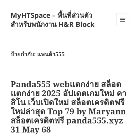
MyHTSpace – พื้นที่ส่วนตัว
สำหรับพนักงาน H&R Block
เมนู
และวิด
เจ็ต
ป้ายกำกับ:
แพนด้า555
Panda555 webแตกง่าย สล็อต
แตกง่าย 2025 อัปเดตเกมใหม่ คา
สิโน เว็บเปิดใหม่ สล็อตเครดิตฟรี
ใหม่ล่าสุด Top 79 by Maryann
สล็อตเครดิตฟรี panda555.xyz
31 May 68