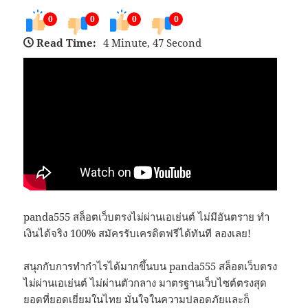
0
0
0
0
Read Time:
4 Minute, 47 Second
panda555 สล็อตเว็บตรงไม่ผ่านเอเย่นต์ ไม่มีอันตราย ทำ
เงินได้จริง 100% สมัครรับเครดิตฟรีได้ทันที ลองเลย!
สนุกกับการทำกำไรได้มากขึ้นบน panda555 สล็อตเว็บตรง
ไม่ผ่านเอเย่นต์ ไม่ผ่านตัวกลาง มาตรฐานเว็บไซต์ตรงสุด
ยอดที่ยอดเยี่ยมในไทย มั่นใจในความปลอดภัยและก็