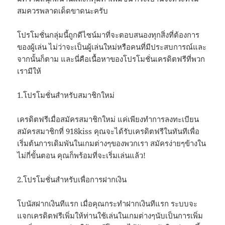
สมควรพลาดเด็ดขาดนะครับ
โปรโมชั่นกลุ่มนี้ถูกดีไซน์มาที่จะตอบสนองทุกสิ่งที่ต้องการ
ของผู้เล่น ไม่ว่าจะเป็นผู้เล่นใหม่หรือคนที่มีประสบการณ์และ
จากนั้นก็ตาม และนี่คือเนื้อหาของโปรโมชั่นเครดิตฟรีที่พวก
เรามีให้
1.โปรโมชั่นสำหรับสมาชิกใหม่
เครดิตฟรีเมื่อสมัครสมาชิกใหม่ แค่เพียงทำการลงทะเบียน
สมัครสมาชิกที่ 918kiss คุณจะได้รับเครดิตฟรีในทันทีเพื่อ
เริ่มต้นการเดิมพันในเกมต่างๆของพวกเรา สมัครง่ายๆข้างใน
ไม่กี่ขั้นตอน คุณก็พร้อมที่จะเริ่มเล่นแล้ว!
2.โปรโมชั่นสำหรับเพื่อการฝากเงิน
โบนัสฝากเงินทีแรก เมื่อคุณกระทำฝากเงินทีแรก ระบบจะ
แจกเครดิตฟรีเพิ่มให้ท่านใช้เล่นในเกมต่างๆนับเป็นการเพิ่ม