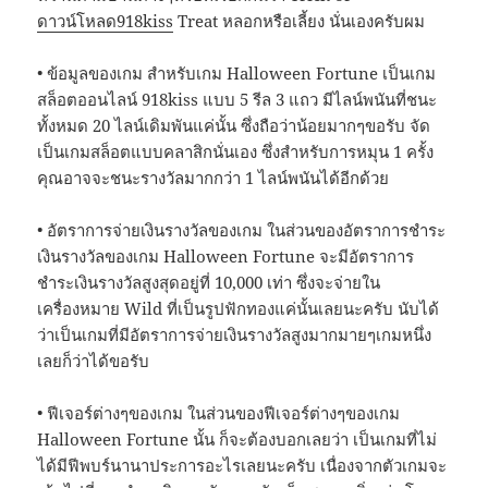
ดาวน์โหลด918kiss
Treat หลอกหรือเลี้ยง นั่นเองครับผม
• ข้อมูลของเกม สำหรับเกม Halloween Fortune เป็นเกม
สล็อตออนไลน์ 918kiss แบบ 5 รีล 3 แถว มีไลน์พนันที่ชนะ
ทั้งหมด 20 ไลน์เดิมพันแค่นั้น ซึ่งถือว่าน้อยมากๆขอรับ จัด
เป็นเกมสล็อตแบบคลาสิกนั่นเอง ซึ่งสำหรับการหมุน 1 ครั้ง
คุณอาจจะชนะรางวัลมากกว่า 1 ไลน์พนันได้อีกด้วย
• อัตราการจ่ายเงินรางวัลของเกม ในส่วนของอัตราการชำระ
เงินรางวัลของเกม Halloween Fortune จะมีอัตราการ
ชำระเงินรางวัลสูงสุดอยู่ที่ 10,000 เท่า ซึ่งจะจ่ายใน
เครื่องหมาย Wild ที่เป็นรูปฟักทองแค่นั้นเลยนะครับ นับได้
ว่าเป็นเกมที่มีอัตราการจ่ายเงินรางวัลสูงมากมายๆเกมหนึ่ง
เลยก็ว่าได้ขอรับ
• ฟีเจอร์ต่างๆของเกม ในส่วนของฟีเจอร์ต่างๆของเกม
Halloween Fortune นั้น ก็จะต้องบอกเลยว่า เป็นเกมที่ไม่
ได้มีฟีพบร์นานาประการอะไรเลยนะครับ เนื่องจากตัวเกมจะ