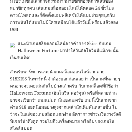
มีโปรโมชั่นแล้วก็กิจกรรมมากมายซัพพอร์ตการเล่นของ
สมาชิกทุกคน เล่นเกมสล็อตออนไลน์ได้ตลอด 24 ชั่วโมง
ดาวน์โหลดและก็ติดตั้งแอปพลิเคชั่นได้แบบง่ายๆสนุกกับ
การพนันได้แบบไม่มีใครเหมือนได้แล้ววันนี้ พร้อมแล้วลอง
เลย!
แนะนำเกมสล็อตออนไลน์จากค่าย 918kiss กับเกม
Halloween Fortune มาทำให้วันฮัลโลวีนมีแม้กระนั้น
เงินกันเถิด!
สำหรับพาร์ทการแนะนำเกมสล็อตออนไลน์จากค่าย
918KISS ในพาร์ทนี้ จำต้องบอกก่อนเลยว่า เป็นเกมที่หลายๆ
คนอาจจะเคยเล่นกันไปบ้างแล้วครับ กับเกมสล็อตที่มีชื่อว่า
Halloween Fortune (ฮัลโลวีน ฟอร์จูน) หรือที่หลายท่าน
อาจจะเรียกว่า เกมแม่มด นั่นเองนะครับ เกมนี้เป็นเกมจาก
ค่าย 918 ยอดนิยมอย่างสูงจากเหล่านักเดิมพันหลายชิ้น ไม่
ว่าจะในแง่ของเกมสล็อตแตกง่าย อัตราการชำระเงินรางวัลดี
ฟีเจอร์น่าดึงดูด รวมไปถึงเครื่องหมาย หรือธีมของเกมใน
สไตล์แม่มด