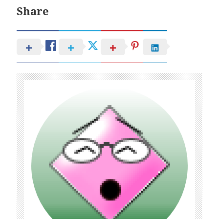
Share