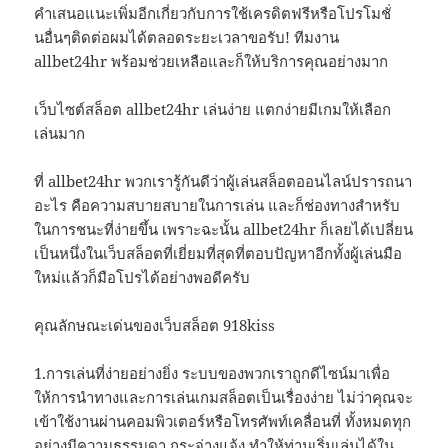
คำเสนอแนะเพิ่มอีกเกี่ยวกับการใช้เครดิตฟรีหรือโปรโมชั่
นอื่นๆติดต่อผมได้ตลอดระยะเวลาขอรับ! ทีมงาน
allbet24hr พร้อมช่วยเหลือและก็ให้บริการคุณอย่างมาก
เว็บไซต์สล็อต allbet24hr เล่นง่าย แตกง่ายมีเกมให้เลือก
เล่นมาก
ที่ allbet24hr พวกเรารู้กันดีว่าผู้เล่นสล็อตออนไลน์ปรารถนา
อะไร คือความสบายสบายในการเล่น และก็ช่องทางสำหรับ
ในการชนะที่ง่ายขึ้น เพราะฉะนั้น allbet24hr ก็เลยได้เปลี่ยน
เป็นหนึ่งในเว็บสล็อตที่เยี่ยมที่สุดที่ตอบปัญหาอีกทั้งผู้เล่นมือ
ใหม่แล้วก็มือโปรได้อย่างพอดีครับ
คุณลักษณะเด่นของเว็บสล็อต 918kiss
1.การเล่นที่ง่ายอย่างยิ่ง ระบบของพวกเราถูกดีไซน์มาเพื่อ
ให้การนำทางและการเล่นเกมสล็อตเป็นเรื่องง่าย ไม่ว่าคุณจะ
เข้าใช้งานผ่านคอมพิวเตอร์หรือโทรศัพท์เคลื่อนที่ ทั้งหมดทุก
อย่างมีความธรรมดา กระจ่างแจ้ง ทำให้ท่านเริ่มเล่นได้ใน