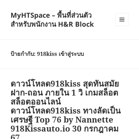
MyHTSpace – พื้นที่ส่วนตัว
สำหรับพนักงาน H&R Block
เมนู
และวิด
เจ็ต
ป้ายกำกับ:
918kiss เข้าสู่ระบบ
ดาวน์โหลด918kiss สุดทันสมัย
ฝาก-ถอน ภายใน 1 วิ เกมสล็อต
สล็อตออนไลน์
ดาวน์โหลด918kiss ทางลัดเป็น
เศรษฐี Top 76 by Nannette
918Kissauto.io 30 กรกฎาคม
67