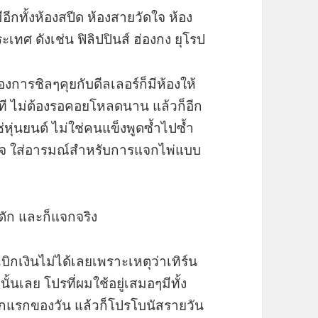
ีกทั้งห้องสปีด ห้องสายวัดใจ ห้อง
ศ ดังเช่น ฟิลิปปินส์ ฮ่องกง ยุโรป
งการชิลๆคุยกับดีลเลอร์ก็มีห้องให้
นที ไม่ต้องรอคอยโหลดนาน แล้วก็อีก
ช่หุ่นยนต์ ไม่ใช่คนแข็งพูดซ้ำไปซ้ำ
านใจ ใส่อารมณ์สำหรับการแจกไพ่แบบ
ดัก และก็แจกจริง
กเงินไม่ได้เลยเพราะเหตุว่าเทิร์น
นเลย โปรที่ผมใช้อยู่เสมอๆมีทั้ง
กแรกของวัน แล้วก็โปรโบนัสรายวัน