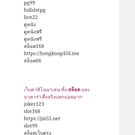
pg99
fullslotpg
live22
ดูหนัง
ดูหนังฟรี
ดูหนังฟรี
สล็อต168
https://hongkong456.me
สล็อต66
เว็บคาสิโนน่าเล่น ทั้ง
สล็อต
และ
บาคาร่า
ตึงจริงแตกบ่อยมาก
joker123
slot168
https://jin55.net
slot99
สล็อตเว็บตรง