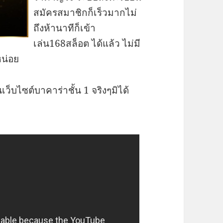
สมัครสมาชิกก็เร็วมากไม่
ถึงห้านาทีก็เข้า
เล่น168สล็อต ได้แล้ว ไม่มี
น่อย
ว็บไซต์บาคาร่าชั้น 1 จริงๆมิได้