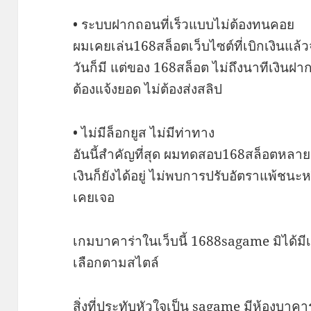
• ระบบฝากถอนที่เร็วแบบไม่ต้องทนคอย
ผมเคยเล่น168สล็อตเว็บไซต์ที่เบิกเงินแล้
วันก็มี แต่ของ 168สล็อต ไม่ถึงนาทีเงินฝาก
ต้องแจ้งยอด ไม่ต้องส่งสลิป
• ไม่มีล็อกยูส ไม่มีท่าทาง
อันนี้สำคัญที่สุด ผมทดสอบ168สล็อตหล
เงินก็ยังได้อยู่ ไม่พบการปรับอัตราแพ้ชนะห
เคยเจอ
เกมบาคาร่าในเว็บนี้ 1688sagame มิได้มีเ
เลือกตามสไตล์
สิ่งที่ประทับหัวใจเป็น sagame มีห้องบา