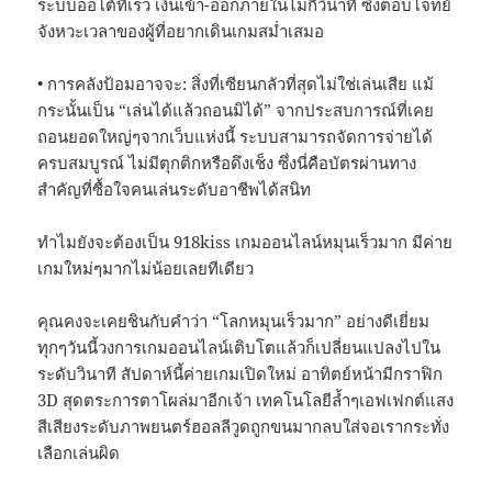
ระบบออโต้ที่เร็ว เงินเข้า-ออกภายในไม่กี่วินาที ซึ่งตอบโจทย์
จังหวะเวลาของผู้ที่อยากเดินเกมสม่ำเสมอ
• การคลังป้อมอาจจะ: สิ่งที่เซียนกลัวที่สุดไม่ใช่เล่นเสีย แม้
กระนั้นเป็น “เล่นได้แล้วถอนมิได้” จากประสบการณ์ที่เคย
ถอนยอดใหญ่ๆจากเว็บแห่งนี้ ระบบสามารถจัดการจ่ายได้
ครบสมบูรณ์ ไม่มีตุกติกหรือดึงเช็ง ซึ่งนี่คือบัตรผ่านทาง
สำคัญที่ซื้อใจคนเล่นระดับอาชีพได้สนิท
ทำไมยังจะต้องเป็น 918kiss เกมออนไลน์หมุนเร็วมาก มีค่าย
เกมใหม่ๆมากไม่น้อยเลยทีเดียว
คุณคงจะเคยชินกับคำว่า “โลกหมุนเร็วมาก” อย่างดีเยี่ยม
ทุกๆวันนี้วงการเกมออนไลน์เติบโตแล้วก็เปลี่ยนแปลงไปใน
ระดับวินาที สัปดาห์นี้ค่ายเกมเปิดใหม่ อาทิตย์หน้ามีกราฟิก
3D สุดตระการตาโผล่มาอีกเจ้า เทคโนโลยีล้ำๆเอฟเฟกต์แสง
สีเสียงระดับภาพยนตร์ฮอลลีวูดถูกขนมากลบใส่จอเรากระทั่ง
เลือกเล่นผิด