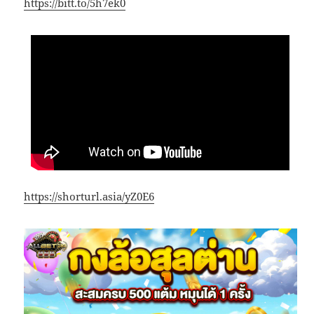
https://bitt.to/5h7ek0
https://shorturl.asia/yZ0E6