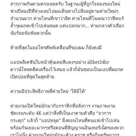
สารภาพกันตามตรงเลยครับ ในฐานะผู้ที่ถูกใจลองของใหม่
ช่วงปีสองปีที่ล่วงเลยไปผมเดินทางไปสิงอยู่ตามค่ายใหม่ๆ
จำนวนมาก ค่ายไหนที่เขาว่าฮิต ค่ายไหนที่โฆษณาว่าฟีพบร์
ล้ำๆผมกดเข้าไปเล่นหมด แต่แปลกมาก… ท่ามกลางตัวเลือก
นับร้อยนับพันพวกนั้น
ท้ายที่สุดในจอโทรศัพท์เคลื่อนที่ของผม ก็ยังคงมี
แอปพลิเคชันใบหน้าคุ้นเคยสีแดงๆอย่าง allbet24hr
ดาวน์โหลดติดเครื่องไว้เสมอ แล้วก็มันชอบเป็นแอปที่ผมกด
เปิดบ่อยที่สุดในสุดท้าย
ความมีประสิทธิภาพที่ค่ายใหม่ ‘ให้มิได้’
ค่ายเกมเปิดใหม่มักมากับกราฟิกที่อลังการ งานภาพงาม
ชัดเจนระดับ 4K แต่ว่าสิ่งที่เป็นเงาตามตัวคือ “อาการ
กระตุก” แล้วก็ “แอปหลุด” ยิ่งตอนไหนที่คนแห่เข้าไปเล่น
พร้อมกันเยอะมากๆหรือตอนที่สัญญาณอินเทอร์เน็ตของพวก
เราไม่นิ่ง ค่ายเกมใหม่ๆมักจะค้าง คราช หรือกินทรัพยากร