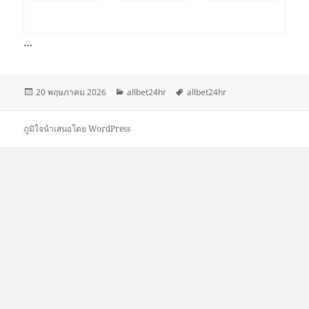
…
เขียน
หมวด
ป้าย
20 พฤษภาคม 2026
allbet24hr
allbet24hr
เมื่อ
หมู่
กำกับ
ภูมิใจนำเสนอโดย WordPress