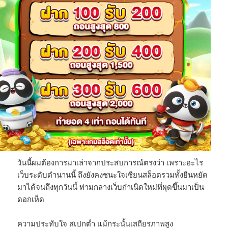
วันนี้ผมต้องการมาเล่าจากประสบการณ์ตรงว่า เพราะอะไร
เว็บระดับตำนานนี้ ถึงยังคงชนะใจเซียนสล็อตรวมทั้งยืนหยัด
มาได้จนถึงทุกวันนี้ ท่ามกลางเว็บกำเนิดใหม่ที่ผุดขึ้นมาเป็น
ดอกเห็ด
ความประทับใจ สเปกต่ำ แม้กระนั้นเสถียรภาพสูง