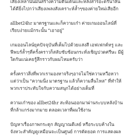
เสียงเหล่านั้นมันสร้างความตื่นเต้นและหลั่งสารอะดรีนาลีน
ได้ดียิ่งไปกว่าเสียงเพลงสังเคราะห์ล้ำๆของค่ายใหม่เสียอีก
allbet24hr มาตรฐานและก็ความเก๋า ค่ายเกมออนไลน์ที่
เรียบง่ายแม้กระนั้น “เอาอยู่”
เกมออนไลน์ยุคปัจจุบันที่เต็มไปด้วยแสงสี เอฟเฟกต์หรู และ
ฟีพบร์ล้ำๆที่ครั้งคราวก็สลับซับซ้อนกระทั่งเชิญปวดศรีษะ มีผู้
ใดกันแน่เคยรู้สึกราวกับผมไหมครับว่า
ครั้งคราวสิ่งที่พวกเรามองหาจริงๆอาจไม่ใช่ความหวือหวา
แต่ว่าเป็น “ความนิ่ง มาตรฐาน แล้วก็ความลื่นไหล” ที่ทำให้
พวกเราประทับใจกับความสนุกได้อย่างเต็มที่
ความเก๋าของ allbet24hr สะท้อนออกมาผ่านระบบหลังบ้าน
ที่กล้าแกร่งมากมาย ตลอดเวลาที่ผมใช้งาน
ปัญหาเรื่องภาพกระตุก สัญญาณดีเลย์ หรือระบบค้างใน
จังหวะสำคัญดูเหมือนจะเป็นศูนย์ การตัดยอด การแสดงผล