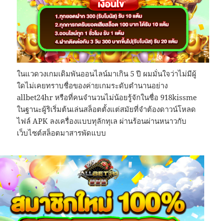
ในแวดวงเกมเดิมพันออนไลน์มาเกิน 5 ปี ผมมั่นใจว่าไม่มีผู้
ใดไม่เคยทราบชื่อของค่ายเกมระดับตำนานอย่าง
allbet24hr หรือที่คนจำนวนไม่น้อยรู้จักในชื่อ 918kissme
ในฐานะผู้ริเริ่มต้นเล่นสล็อตตั้งแต่สมัยที่จำต้องดาวน์โหลด
ไฟล์ APK ลงเครื่องแบบทุลักทุเล ผ่านร้อนผ่านหนาวกับ
เว็บไซต์สล็อตมาสารพัดแบบ