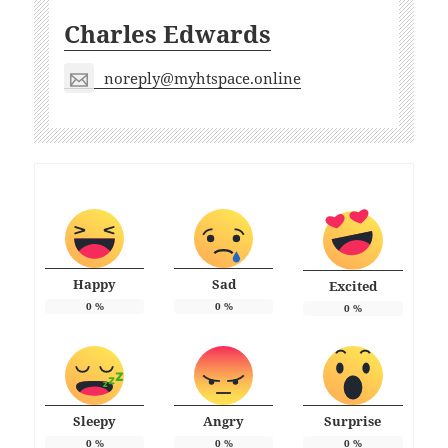
Charles Edwards
noreply@myhtspace.online
Happy
Sad
Excited
0
%
0
%
0
%
Sleepy
Angry
Surprise
0
%
0
%
0
%