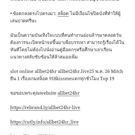
• ข้อตกลงตรงไปตรงมา:
สล็อต
ไม่มีเงื่อนไขปิดบังที่ทำให้ผู้
เล่นปวดศรีษะ
มันเป็นความบันเทิงใจแบบที่คนทำงานอ่อนล้าๆมาตลอดวัน
ต้องการจะเปิดหน้าจอขึ้นมาเพื่อบรรเทา สามารถรู้เรื่องได้ใน
ทันทีโดยไม่ต้องไปนั่งอ่านคู่มือดกๆหรือศึกษาเล่าเรียน
แนวทางสลับซับซ้อนให้ล้าสมองเพิ่ม
slot online allbet24hr allbet24hr.live25 พ.ค. 26 Mitch
ยืน 1 เรื่องเกมสล็อต 918kissmeแตกทุกชั่วโมง Top 19
ขอขอบพระคุณwebsite
allbet24hr
https://rebrand.ly/allbet24hr-live
https://cutly.info/allbet24hr_live