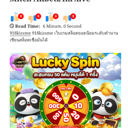
0
0
0
0
Read Time:
6 Minute, 0 Second
918kissme
918kissme เว็บเกมสล็อตยอดนิยมระดับตำนาน
เซียนสล็อตเชื่อมั่นได้