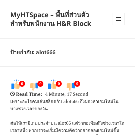
MyHTSpace – พื้นที่ส่วนตัว
สำหรับพนักงาน H&R Block
เมนู
และวิด
เจ็ต
ป้ายกำกับ:
alot666
0
0
0
0
Read Time:
4 Minute, 17 Second
เพราะอะไรคนเล่นสล็อตกับ alot666 ถึงมองหาเกมใหม่ใน
บางช่วงเวลาของวัน
ต่อให้เรามีเกมประจำบน alot66 แต่ว่าพอเพียงถึงช่วงเวลาใด
เวลาหนึ่ง พวกเราจะเริ่มมีความคิดว่าอยากลองเกมใหม่ขึ้น