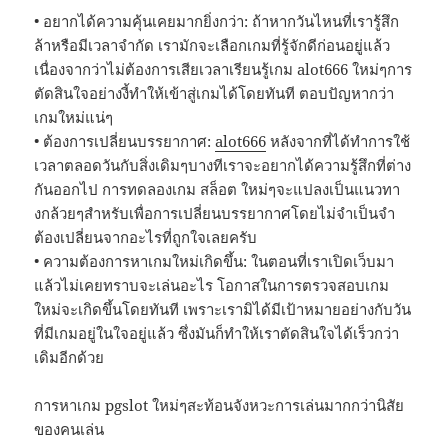
• อยากได้ความคุ้นเคยมากยิ่งกว่า: ถ้าหากวันไหนที่เรารู้สึก
ล้าหรือมีเวลาจำกัด เรามักจะเลือกเกมที่รู้จักดีก่อนอยู่แล้ว
เนื่องจากว่าไม่ต้องการเสียเวลาเรียนรู้เกม alot666 ใหม่ๆการ
ตัดสินใจอย่างงี้ทำให้เข้าสู่เกมได้โดยทันที ตอบปัญหากว่า
เกมใหม่แน่ๆ
• ต้องการเปลี่ยนบรรยากาศ:
alot666
หลังจากที่ได้ทำการใช้
เวลาตลอดวันกับสิ่งเดิมๆบางทีเราจะอยากได้ความรู้สึกที่ต่าง
กันออกไป การทดลองเกม สล็อต ใหม่ๆจะแปลงเป็นแนวทา
งกล้วยๆสำหรับเพื่อการเปลี่ยนบรรยากาศโดยไม่จำเป็นจำ
ต้องเปลี่ยนจากอะไรที่ถูกใจเลยครับ
• ความต้องการหาเกมใหม่เกิดขึ้น: ในตอนที่เราเปิดเว็บมา
แล้วไม่เคยทราบจะเล่นอะไร โอกาสในการตรวจสอบเกม
ใหม่จะเกิดขึ้นโดยทันที เพราะเรามิได้มีเป้าหมายอย่างกับวัน
ที่มีเกมอยู่ในใจอยู่แล้ว ซึ่งมันก็ทำให้เราตัดสินใจได้เร็วกว่า
เดิมอีกด้วย
การหาเกม pgslot ใหม่ๆสะท้อนจังหวะการเล่นมากกว่านิสัย
ของคนเล่น