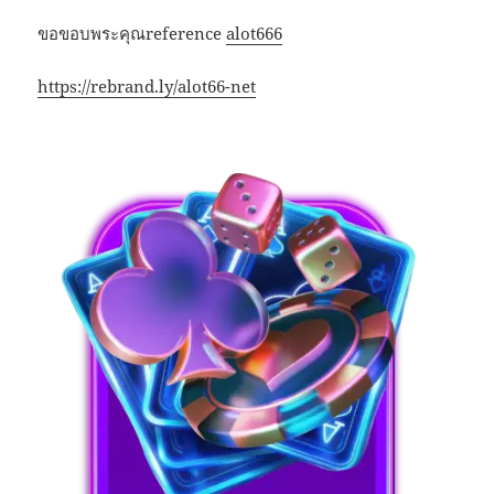
ขอขอบพระคุณreference
alot666
https://rebrand.ly/alot66-net