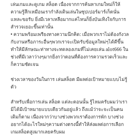
เล่นเกมและดูเกม สล็อต เนื่องจากการค้นหาเกมใหม่ก็ให้
ความรู้สึกเหมือนเรากำลังเดินเล่นในซุปเปอร์มาร์เก็ตนั่น
แหละขอรับ ยิ่งมีเวลาเหลือมากแค่ไหนก็ยิ่งบันเทิงใจกับการ
สำรวจเยอะขึ้นเท่านั้น
• ความพร้อมเพรียงทางความนึกคิด: เมื่อพวกเราไม่ต้องกังวล
กับงานหรือภาระอื่นๆพวกเราจะเปิดรับข้อมูลใหม่ๆได้ดีขึ้น
ทำให้มีลักษณะท่าทางจะทดลองเกมที่ไม่เคยเล่น alot666 ใน
ช่วงที่มีเวลาว่างๆมากยิ่งกว่าตอนที่ต้องการความรวดเร็วและ
ก็ความชัดเจน
ช่วงเวลาของวันในการ เล่นสล็อต มีผลต่อเป้าหมายแบบไม่รู้
ตัว
สำหรับเพื่อการเล่น สล็อต แต่ละตอนนั้น รู้ไหมครับผมว่าเรา
มิได้มีเป้าหมายแบบเดียวกันอยู่แล้ว ถึงแม้ว่าจะจะเป็นคน
เดิมก็ตาม เนื่องจากว่าบางช่วงพวกเราต้องการพัก บางช่วง
อยากได้อะไรใหม่ๆความต่างตรงนี้ทำให้ส่งผลต่อการเลือก
เกมสล็อตสูงมากเลยครับผม