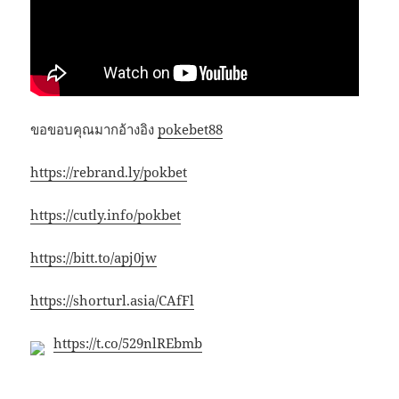
ขอขอบคุณมากอ้างอิง
pokebet88
https://rebrand.ly/pokbet
https://cutly.info/pokbet
https://bitt.to/apj0jw
https://shorturl.asia/CAfFl
https://t.co/529nlREbmb