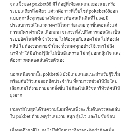
จุดแข็งของ pokbet88 มิได้อยู่ที่เพียงแค่เกมเยอะแยะหรือ
ระบบเสถียรสิ่งเดียว แต่ว่าคือการที่เว็บไซต์pokebet88ออก
แบบทุกๆสิ่งทุกๆอย่างให้เหมาะกับคนเดินดินที่ไม่เคยมี
ประสบการณ์ในแวดวงคาสิโนมาก่อนเลย ทุกขั้นตอนตั้งแต่
การสมัคร ฝากเงิน เลือกเกม จนกระทั่งไปถึงการถอนเงิน เป็น
ระบบอัตโนมัติที่เข้าใจง่าย ไม่ต้องคุยกับแอดไม่น ไม่ต้องส่ง
สลิป ไม่ต้องรอหลายชั่วโมง ทั้งหมดทุกอย่างใช้เวลาไม่ถึง
นาที ทำให้มือใหม่รู้สึกไม่เป็นอันตราย ไม่กลุ้มอกกลุ้มใจ และ
ต้องการทดลองเล่นด้วยตัวเอง
นอกเหนือจากนั้น pokbet88 ยังมีเกมเสนอแนะสำหรับผู้ริเริ่ม
พร้อมกับรีวิวเกมยอดฮิตประจำวัน ที่สามารถช่วยให้มือใหม่
เลือกเกมได้ง่ายดายมากยิ่งขึ้น ไม่ต้องไปเสิร์ชหารีทิวทัศน์ให้
ยุ่งยาก
เกมคาสิโนสุดได้รับความนิยมที่คนเพิ่งจะเริ่มต้นควรลองเล่น
ใน pokbet ด้วยเหตุว่าเล่นง่าย สนุก ลุ้นไว และไม่ซับซ้อน
เมื่อพูดถึงคาสิโน คนไม่ใช่น้อยบางทีอาจจะคิดว่าต้องเป็น