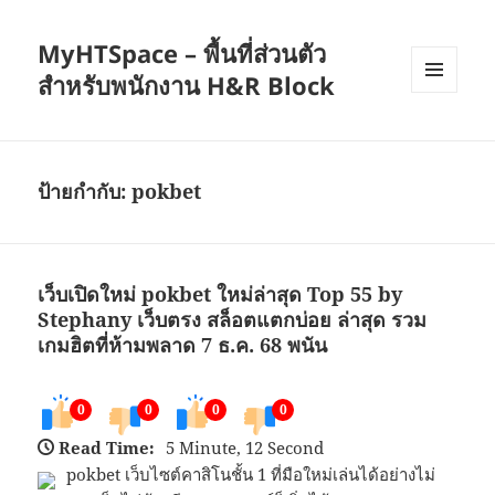
MyHTSpace – พื้นที่ส่วนตัว
สำหรับพนักงาน H&R Block
เมนู
และวิด
เจ็ต
ป้ายกำกับ:
pokbet
เว็บเปิดใหม่ pokbet ใหม่ล่าสุด Top 55 by
Stephany เว็บตรง สล็อตแตกบ่อย ล่าสุด รวม
เกมฮิตที่ห้ามพลาด 7 ธ.ค. 68 พนัน
0
0
0
0
Read Time:
5 Minute, 12 Second
pokbet เว็บไซต์คาสิโนชั้น 1 ที่มือใหม่เล่นได้อย่างไม่